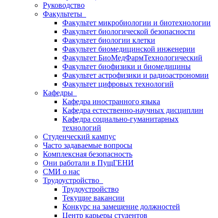
Руководство
Факультеты
Факультет микробиологии и биотехнологии
Факультет биологической безопасности
Факультет биологии клетки
Факультет биомедицинской инженерии
Факультет БиоМедФармТехнологический
Факультет биофизики и биомедицины
Факультет астрофизики и радиоастрономии
Факультет цифровых технологий
Кафедры
Кафедра иностранного языка
Кафедра естественно-научных дисциплин
Кафедра социально-гуманитарных
технологий
Студенческий кампус
Часто задаваемые вопросы
Комплексная безопасность
Они работали в ПущГЕНИ
СМИ о нас
Трудоустройство
Трудоустройство
Текущие вакансии
Конкурс на замещение должностей
Центр карьеры студентов