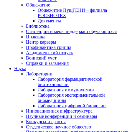
Общежитие
Общежитие ПущГЕНИ – филиала
РОСБИОТЕХ
Документы
Библиотека
Стипендии и меры поддержки обучающихся
Практика
Центр карьеры
Профилактика гриппа
Академический отпуск
Воинский учет
Справки и заявления
Наука
Лаборатории
Лаборатория фармацевтической
биотехнологии
Лаборатория иммунохимии
Лаборатория экспериментальной
биомедицины
Лаборатория цифровой биологии
Инновационная инфраструктура
Научные конференции и семинары
Конкурсы и гранты
Студенческое научное общество