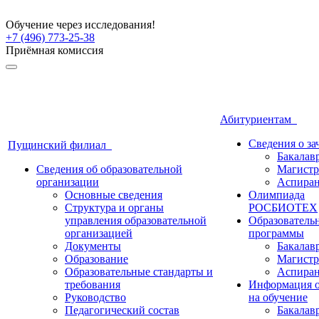
Обучение через исследования!
+7 (496) 773-25-38
Приёмная комиссия
Абитуриентам
Сведения о з
Пущинский филиал
Бакалав
Сведения об образовательной
Магистр
организации
Аспиран
Основные сведения
Олимпиада
Структура и органы
РОСБИОТЕХ
управления образовательной
Образователь
организацией
программы
Документы
Бакалав
Образование
Магистр
Образовательные стандарты и
Аспиран
требования
Информация о
Руководство
на обучение
Педагогический состав
Бакалав