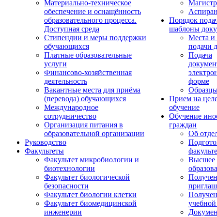
Материально-техническое
Магистр
обеспечение и оснащённость
Аспиран
образовательного процесса.
Порядок пода
Доступная среда
шаблоны доку
Стипендии и меры поддержки
Места и
обучающихся
подачи 
Платные образовательные
Подача
услуги
докумен
Финансово-хозяйственная
электро
деятельность
форме
Вакантные места для приёма
Образцы
(перевода) обучающихся
Прием на цел
Международное
обучение
сотрудничество
Обучение ино
Организация питания в
граждан
образовательной организации
Об отде
Руководство
Подгото
Факультеты
факульт
Факультет микробиологии и
Высшее
биотехнологии
образов
Факультет биологической
Получе
безопасности
приглаш
Факультет биологии клетки
Получе
Факультет биомедицинской
учебной
инженерии
Докуме