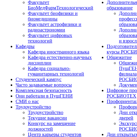
Факультет
Дополнительн
БиоМедФармТехнологический
образование
Факультет биофизики и
Дополни
биомедицины
професс
Факультет астрофизики и
образов
радиоастрономии
Дополни
Факультет цифровых
образов
технологий
и взрос
Кафедры
Подготовител
Кафедра иностранного языка
курсы РОСБ
Кафедра естественно-научных
Общежитие
дисциплин
Общежи
Кафедра социально-
ПущГЕН
гуманитарных технологий
филиала
Студенческий кампус
РОСБИ
Часто задаваемые вопросы
Докуме
Комплексная безопасность
Цифровое про
Они работали в ПущГЕНИ
РОСБИОТЕХ
СМИ о нас
Профориента
Трудоустройство
Профори
Трудоустройство
Дни отк
Текущие вакансии
дверей
Конкурс на замещение
Экскурс
должностей
РОСБИ
Центр карьеры студентов
Дни открытых