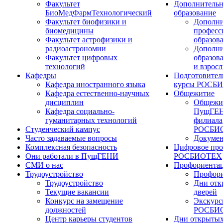
Факультет
Дополнительн
БиоМедФармТехнологический
образование
Факультет биофизики и
Дополни
биомедицины
професс
Факультет астрофизики и
образов
радиоастрономии
Дополни
Факультет цифровых
образов
технологий
и взрос
Кафедры
Подготовител
Кафедра иностранного языка
курсы РОСБ
Кафедра естественно-научных
Общежитие
дисциплин
Общежи
Кафедра социально-
ПущГЕН
гуманитарных технологий
филиала
Студенческий кампус
РОСБИ
Часто задаваемые вопросы
Докуме
Комплексная безопасность
Цифровое про
Они работали в ПущГЕНИ
РОСБИОТЕХ
СМИ о нас
Профориента
Трудоустройство
Профори
Трудоустройство
Дни отк
Текущие вакансии
дверей
Конкурс на замещение
Экскурс
должностей
РОСБИ
Центр карьеры студентов
Дни открытых