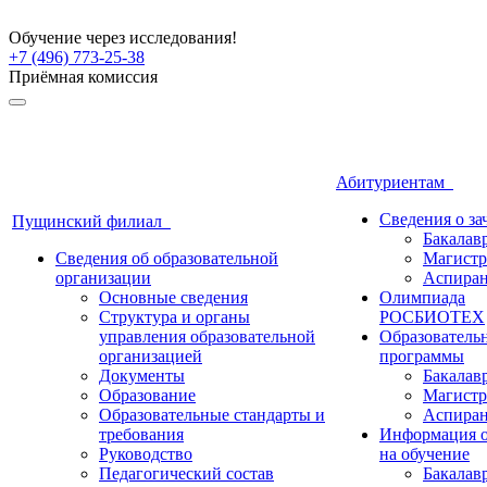
Обучение через исследования!
+7 (496) 773-25-38
Приёмная комиссия
Абитуриентам
Сведения о з
Пущинский филиал
Бакалав
Сведения об образовательной
Магистр
организации
Аспиран
Основные сведения
Олимпиада
Структура и органы
РОСБИОТЕХ
управления образовательной
Образователь
организацией
программы
Документы
Бакалав
Образование
Магистр
Образовательные стандарты и
Аспиран
требования
Информация о
Руководство
на обучение
Педагогический состав
Бакалав