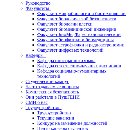
Руководство
Факультеты
Факультет микробиологии и биотехнологии
Факультет биологической безопасности
Факультет биологии клетки
Факультет биомедицинской инженерии
Факультет БиоМедФармТехнологический
Факультет биофизики и биомедицины
Факультет астрофизики и радиоастрономии
Факультет цифровых технологий
Кафедры
Кафедра иностранного языка
Кафедра естественно-научных дисциплин
Кафедра социально-гуманитарных
технологий
Студенческий кампус
Часто задаваемые вопросы
Комплексная безопасность
Они работали в ПущГЕНИ
СМИ о нас
Трудоустройство
Трудоустройство
Текущие вакансии
Конкурс на замещение должностей
Центр карьеры студентов