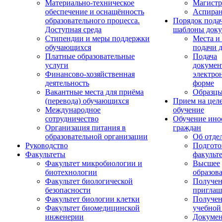
Материально-техническое
Магистр
обеспечение и оснащённость
Аспиран
образовательного процесса.
Порядок пода
Доступная среда
шаблоны доку
Стипендии и меры поддержки
Места и
обучающихся
подачи 
Платные образовательные
Подача
услуги
докумен
Финансово-хозяйственная
электро
деятельность
форме
Вакантные места для приёма
Образцы
(перевода) обучающихся
Прием на цел
Международное
обучение
сотрудничество
Обучение ино
Организация питания в
граждан
образовательной организации
Об отде
Руководство
Подгото
Факультеты
факульт
Факультет микробиологии и
Высшее
биотехнологии
образов
Факультет биологической
Получе
безопасности
приглаш
Факультет биологии клетки
Получе
Факультет биомедицинской
учебной
инженерии
Докуме