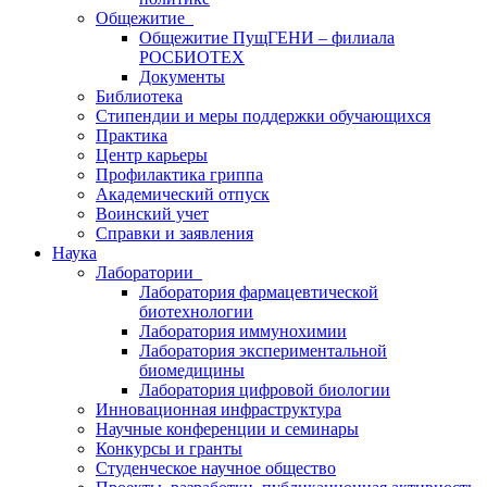
Общежитие
Общежитие ПущГЕНИ – филиала
РОСБИОТЕХ
Документы
Библиотека
Стипендии и меры поддержки обучающихся
Практика
Центр карьеры
Профилактика гриппа
Академический отпуск
Воинский учет
Справки и заявления
Наука
Лаборатории
Лаборатория фармацевтической
биотехнологии
Лаборатория иммунохимии
Лаборатория экспериментальной
биомедицины
Лаборатория цифровой биологии
Инновационная инфраструктура
Научные конференции и семинары
Конкурсы и гранты
Студенческое научное общество