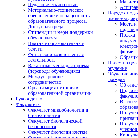
Магистр
Педагогический состав
Аспиран
Материально-техническое
Порядок пода
обеспечение и оснащённость
шаблоны доку
образовательного процесса.
Места и
Доступная среда
подачи 
Стипендии и меры поддержки
Подача
обучающихся
докумен
Платные образовательные
электро
услуги
форме
Финансово-хозяйственная
Образцы
деятельность
Прием на цел
Вакантные места для приёма
обучение
(перевода) обучающихся
Обучение ино
Международное
граждан
сотрудничество
Об отде
Организация питания в
Подгото
образовательной организации
факульт
Руководство
Высшее
Факультеты
образов
Факультет микробиологии и
Получе
биотехнологии
приглаш
Факультет биологической
Получе
безопасности
учебной
Факультет биологии клетки
Консуль
Факультет биомедицинской