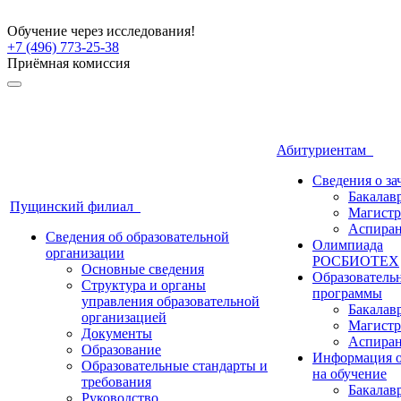
Обучение через исследования!
+7 (496) 773-25-38
Приёмная комиссия
Абитуриентам
Сведения о з
Бакалав
Пущинский филиал
Магистр
Аспиран
Сведения об образовательной
Олимпиада
организации
РОСБИОТЕХ
Основные сведения
Образователь
Структура и органы
программы
управления образовательной
Бакалав
организацией
Магистр
Документы
Аспиран
Образование
Информация о
Образовательные стандарты и
на обучение
требования
Бакалав
Руководство