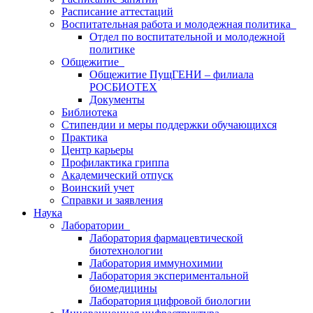
Расписание аттестаций
Воспитательная работа и молодежная политика
Отдел по воспитательной и молодежной
политике
Общежитие
Общежитие ПущГЕНИ – филиала
РОСБИОТЕХ
Документы
Библиотека
Стипендии и меры поддержки обучающихся
Практика
Центр карьеры
Профилактика гриппа
Академический отпуск
Воинский учет
Справки и заявления
Наука
Лаборатории
Лаборатория фармацевтической
биотехнологии
Лаборатория иммунохимии
Лаборатория экспериментальной
биомедицины
Лаборатория цифровой биологии