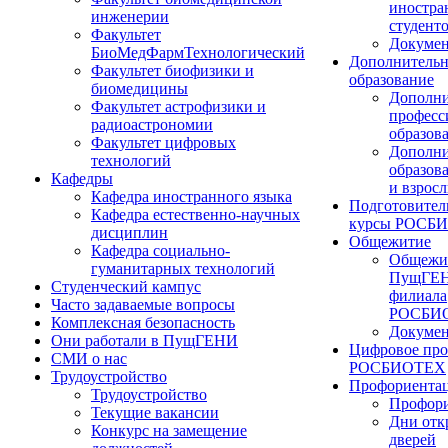
иностра
инженерии
студент
Факультет
Докуме
БиоМедФармТехнологический
Дополнительн
Факультет биофизики и
образование
биомедицины
Дополни
Факультет астрофизики и
професс
радиоастрономии
образов
Факультет цифровых
Дополни
технологий
образов
Кафедры
и взрос
Кафедра иностранного языка
Подготовител
Кафедра естественно-научных
курсы РОСБ
дисциплин
Общежитие
Кафедра социально-
Общежи
гуманитарных технологий
ПущГЕН
Студенческий кампус
филиала
Часто задаваемые вопросы
РОСБИ
Комплексная безопасность
Докуме
Они работали в ПущГЕНИ
Цифровое про
СМИ о нас
РОСБИОТЕХ
Трудоустройство
Профориента
Трудоустройство
Профори
Текущие вакансии
Дни отк
Конкурс на замещение
дверей