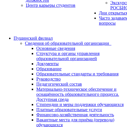
должностей
Экскурс
Центр карьеры студентов
РОСБИ
Дни открытых
Часто задавае
вопросы
Пущинский филиал
Сведения об образовательной организации
Основные сведения
Структура и органы управления
образовательной организацией
Документы
Образование
Образовательные стандарты и требования
Руководство
Педагогический состав
Материально-техническое обеспечение и
оснащённость образовательного процесса.
Доступная среда
Стипендии и меры поддержки обучающихся
Платные образовательные услуги
Финансово-хозяйственная деятельность
Вакантные места для приёма (перевода)
обучающихся