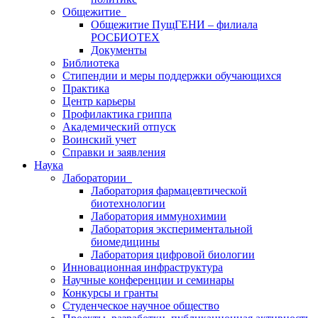
Общежитие
Общежитие ПущГЕНИ – филиала
РОСБИОТЕХ
Документы
Библиотека
Стипендии и меры поддержки обучающихся
Практика
Центр карьеры
Профилактика гриппа
Академический отпуск
Воинский учет
Справки и заявления
Наука
Лаборатории
Лаборатория фармацевтической
биотехнологии
Лаборатория иммунохимии
Лаборатория экспериментальной
биомедицины
Лаборатория цифровой биологии
Инновационная инфраструктура
Научные конференции и семинары
Конкурсы и гранты
Студенческое научное общество