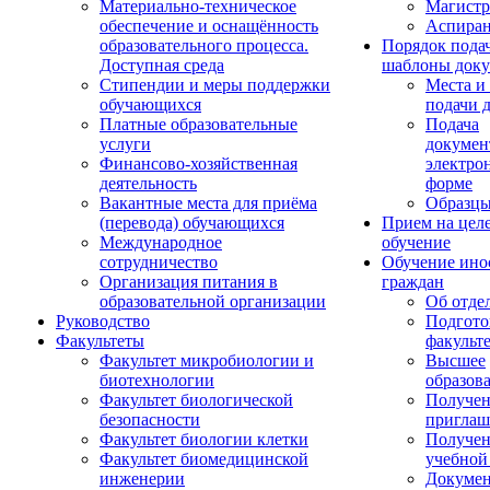
Материально-техническое
Магистр
обеспечение и оснащённость
Аспиран
образовательного процесса.
Порядок пода
Доступная среда
шаблоны доку
Стипендии и меры поддержки
Места и
обучающихся
подачи 
Платные образовательные
Подача
услуги
докумен
Финансово-хозяйственная
электро
деятельность
форме
Вакантные места для приёма
Образцы
(перевода) обучающихся
Прием на цел
Международное
обучение
сотрудничество
Обучение ино
Организация питания в
граждан
образовательной организации
Об отде
Руководство
Подгото
Факультеты
факульт
Факультет микробиологии и
Высшее
биотехнологии
образов
Факультет биологической
Получе
безопасности
приглаш
Факультет биологии клетки
Получе
Факультет биомедицинской
учебной
инженерии
Докуме