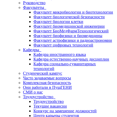
Руководство
Факультеты
Факультет микробиологии и биотехнологии
Факультет биологической безопасности
Факультет биологии клетки
Факультет биомедицинской инженерии
Факультет БиоМедФармТехнологический
Факультет биофизики и биомедицины
Факультет астрофизики и радиоастрономии
Факультет цифровых технологий
Кафедры
Кафедра иностранного языка
Кафедра естественно-научных дисциплин
Кафедра социально-гуманитарных
технологий
Студенческий кампус
Часто задаваемые вопросы
Комплексная безопасность
Они работали в ПущГЕНИ
СМИ о нас
Трудоустройство
Трудоустройство
Текущие вакансии
Конкурс на замещение должностей
Центр карьеры студентов