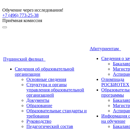
Обучение через исследования!
+7 (496) 773-25-38
Приёмная комиссия
Абитуриентам
Сведения о з
Пущинский филиал
Бакалав
Сведения об образовательной
Магистр
организации
Аспиран
Основные сведения
Олимпиада
Структура и органы
РОСБИОТЕХ
управления образовательной
Образователь
организацией
программы
Документы
Бакалав
Образование
Магистр
Образовательные стандарты и
Аспиран
требования
Информация о
Руководство
на обучение
Педагогический состав
Бакалав