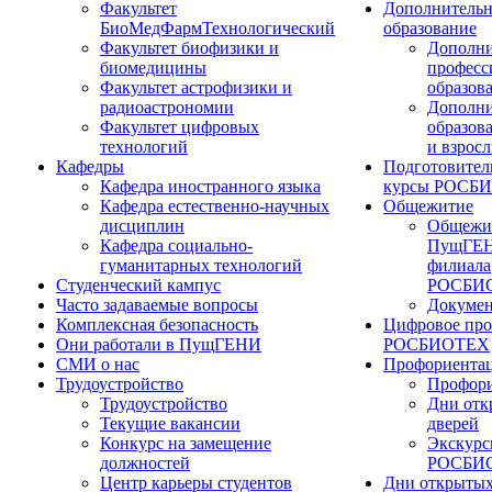
Факультет
Дополнительн
БиоМедФармТехнологический
образование
Факультет биофизики и
Дополни
биомедицины
професс
Факультет астрофизики и
образов
радиоастрономии
Дополни
Факультет цифровых
образов
технологий
и взрос
Кафедры
Подготовител
Кафедра иностранного языка
курсы РОСБ
Кафедра естественно-научных
Общежитие
дисциплин
Общежи
Кафедра социально-
ПущГЕН
гуманитарных технологий
филиала
Студенческий кампус
РОСБИ
Часто задаваемые вопросы
Докуме
Комплексная безопасность
Цифровое про
Они работали в ПущГЕНИ
РОСБИОТЕХ
СМИ о нас
Профориента
Трудоустройство
Профори
Трудоустройство
Дни отк
Текущие вакансии
дверей
Конкурс на замещение
Экскурс
должностей
РОСБИ
Центр карьеры студентов
Дни открытых