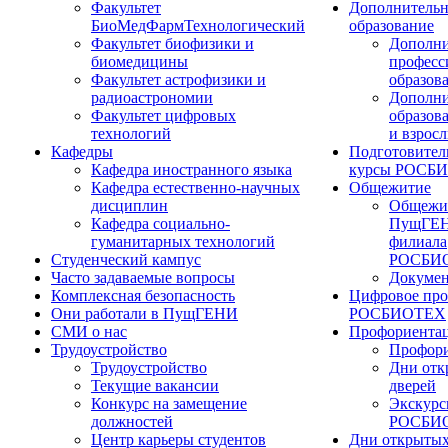
Факультет
Дополнительн
БиоМедФармТехнологический
образование
Факультет биофизики и
Дополни
биомедицины
професс
Факультет астрофизики и
образов
радиоастрономии
Дополни
Факультет цифровых
образов
технологий
и взрос
Кафедры
Подготовител
Кафедра иностранного языка
курсы РОСБ
Кафедра естественно-научных
Общежитие
дисциплин
Общежи
Кафедра социально-
ПущГЕН
гуманитарных технологий
филиала
Студенческий кампус
РОСБИ
Часто задаваемые вопросы
Докуме
Комплексная безопасность
Цифровое про
Они работали в ПущГЕНИ
РОСБИОТЕХ
СМИ о нас
Профориента
Трудоустройство
Профори
Трудоустройство
Дни отк
Текущие вакансии
дверей
Конкурс на замещение
Экскурс
должностей
РОСБИ
Центр карьеры студентов
Дни открытых