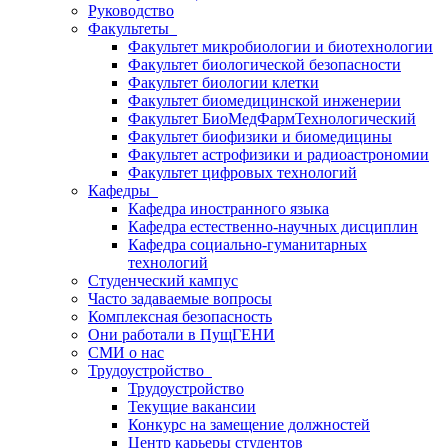
Руководство
Факультеты
Факультет микробиологии и биотехнологии
Факультет биологической безопасности
Факультет биологии клетки
Факультет биомедицинской инженерии
Факультет БиоМедФармТехнологический
Факультет биофизики и биомедицины
Факультет астрофизики и радиоастрономии
Факультет цифровых технологий
Кафедры
Кафедра иностранного языка
Кафедра естественно-научных дисциплин
Кафедра социально-гуманитарных
технологий
Студенческий кампус
Часто задаваемые вопросы
Комплексная безопасность
Они работали в ПущГЕНИ
СМИ о нас
Трудоустройство
Трудоустройство
Текущие вакансии
Конкурс на замещение должностей
Центр карьеры студентов