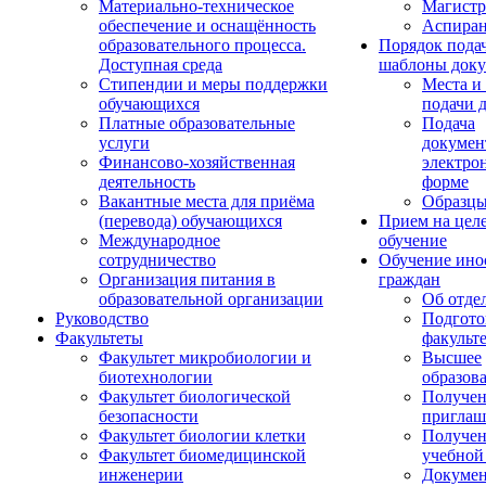
Материально-техническое
Магистр
обеспечение и оснащённость
Аспиран
образовательного процесса.
Порядок пода
Доступная среда
шаблоны доку
Стипендии и меры поддержки
Места и
обучающихся
подачи 
Платные образовательные
Подача
услуги
докумен
Финансово-хозяйственная
электро
деятельность
форме
Вакантные места для приёма
Образцы
(перевода) обучающихся
Прием на цел
Международное
обучение
сотрудничество
Обучение ино
Организация питания в
граждан
образовательной организации
Об отде
Руководство
Подгото
Факультеты
факульт
Факультет микробиологии и
Высшее
биотехнологии
образов
Факультет биологической
Получе
безопасности
приглаш
Факультет биологии клетки
Получе
Факультет биомедицинской
учебной
инженерии
Докуме