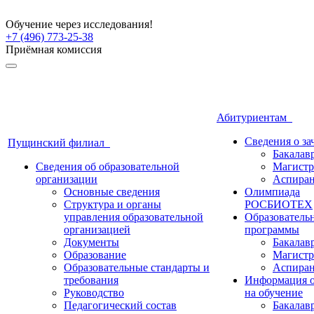
Обучение через исследования!
+7 (496) 773-25-38
Приёмная комиссия
Абитуриентам
Сведения о з
Пущинский филиал
Бакалав
Сведения об образовательной
Магистр
организации
Аспиран
Основные сведения
Олимпиада
Структура и органы
РОСБИОТЕХ
управления образовательной
Образователь
организацией
программы
Документы
Бакалав
Образование
Магистр
Образовательные стандарты и
Аспиран
требования
Информация о
Руководство
на обучение
Педагогический состав
Бакалав