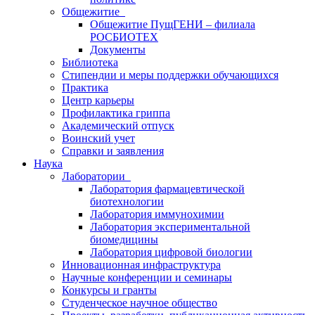
Общежитие
Общежитие ПущГЕНИ – филиала
РОСБИОТЕХ
Документы
Библиотека
Стипендии и меры поддержки обучающихся
Практика
Центр карьеры
Профилактика гриппа
Академический отпуск
Воинский учет
Справки и заявления
Наука
Лаборатории
Лаборатория фармацевтической
биотехнологии
Лаборатория иммунохимии
Лаборатория экспериментальной
биомедицины
Лаборатория цифровой биологии
Инновационная инфраструктура
Научные конференции и семинары
Конкурсы и гранты
Студенческое научное общество