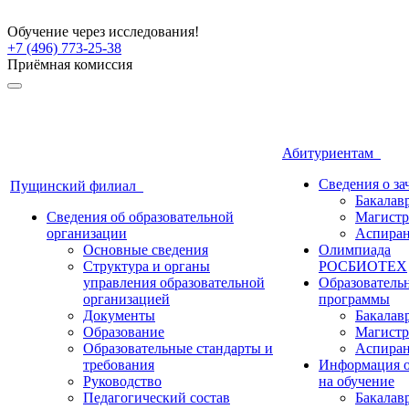
Обучение через исследования!
+7 (496) 773-25-38
Приёмная комиссия
Абитуриентам
Сведения о з
Пущинский филиал
Бакалав
Сведения об образовательной
Магистр
организации
Аспиран
Основные сведения
Олимпиада
Структура и органы
РОСБИОТЕХ
управления образовательной
Образователь
организацией
программы
Документы
Бакалав
Образование
Магистр
Образовательные стандарты и
Аспиран
требования
Информация о
Руководство
на обучение
Педагогический состав
Бакалав