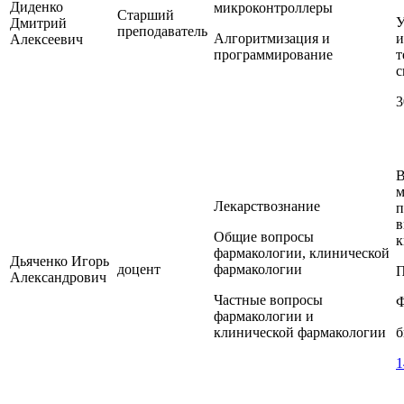
Диденко
микроконтроллеры
Старший
У
Дмитрий
преподаватель
Алгоритмизация и
и
Алексеевич
программирование
т
с
3
В
м
Лекарствознание
п
в
Общие вопросы
к
фармакологии, клинической
Дьяченко Игорь
доцент
фармакологии
П
Александрович
Частные вопросы
Ф
фармакологии и
клинической фармакологии
б
1