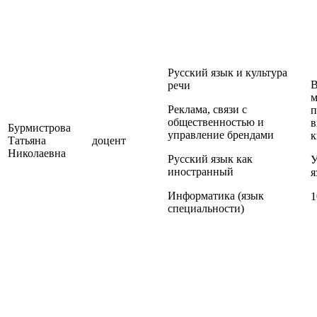
Русский язык и культура
В
речи
м
Реклама, связи с
п
общественностью и
в
Бурмистрова
управление брендами
к
Татьяна
доцент
Николаевна
Русский язык как
У
иностранный
я
Информатика (язык
1
специальности)