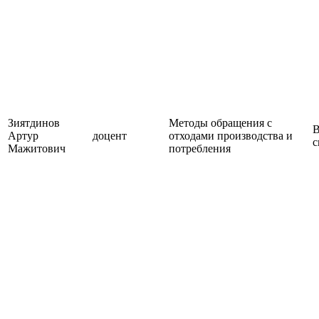
Зиятдинов
Методы обращения с
В
Артур
доцент
отходами производства и
с
Мажитович
потребления