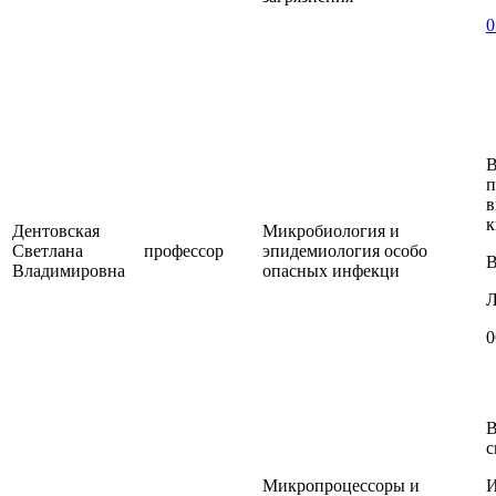
0
В
п
в
к
Дентовская
Микробиология и
Светлана
профессор
эпидемиология особо
В
Владимировна
опасных инфекци
Л
0
В
с
Микропроцессоры и
И