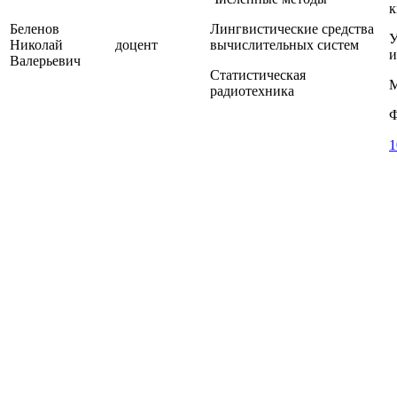
к
Беленов
Лингвистические средства
У
Николай
доцент
вычислительных систем
и
Валерьевич
Статистическая
М
радиотехника
Ф
1