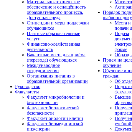
Материально-техническое
Магистр
обеспечение и оснащённость
Аспиран
образовательного процесса.
Порядок пода
Доступная среда
шаблоны доку
Стипендии и меры поддержки
Места и
обучающихся
подачи 
Платные образовательные
Подача
услуги
докумен
Финансово-хозяйственная
электро
деятельность
форме
Вакантные места для приёма
Образцы
(перевода) обучающихся
Прием на цел
Международное
обучение
сотрудничество
Обучение ино
Организация питания в
граждан
образовательной организации
Об отде
Руководство
Подгото
Факультеты
факульт
Факультет микробиологии и
Высшее
биотехнологии
образов
Факультет биологической
Получе
безопасности
приглаш
Факультет биологии клетки
Получе
Факультет биомедицинской
учебной
инженерии
Докуме