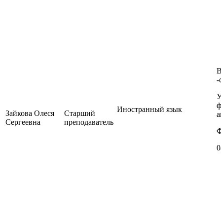
-
У
ф
Иностранный язык
Зайкова Олеся
Старший
а
Сергеевна
преподаватель
Ф
0