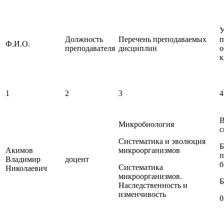
У
Должность
Перечень преподаваемых
п
Ф.И.О.
преподавателя
дисциплин
о
к
1
2
3
4
В
Микробиология
с
Систематика и эволюция
Б
Акимов
микроорганизмов
п
Владимир
доцент
б
Систематика
Николаевич
микроорганизмов.
Б
Наследственность и
изменчивость
0