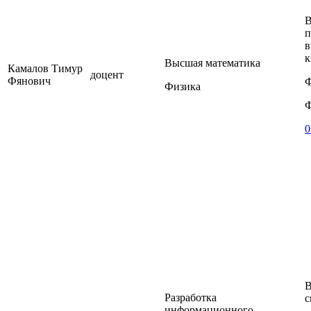
В
п
в
к
Высшая математика
Камалов Тимур
доцент
Фянович
Ф
Физика
Ф
0
В
Разработка
с
информационного