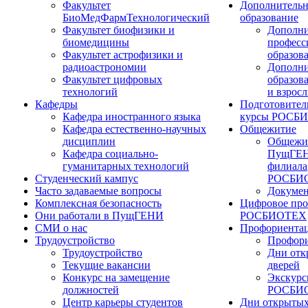
Факультет
Дополнительн
БиоМедФармТехнологический
образование
Факультет биофизики и
Дополни
биомедицины
професс
Факультет астрофизики и
образов
радиоастрономии
Дополни
Факультет цифровых
образов
технологий
и взрос
Кафедры
Подготовител
Кафедра иностранного языка
курсы РОСБ
Кафедра естественно-научных
Общежитие
дисциплин
Общежи
Кафедра социально-
ПущГЕН
гуманитарных технологий
филиала
Студенческий кампус
РОСБИ
Часто задаваемые вопросы
Докуме
Комплексная безопасность
Цифровое про
Они работали в ПущГЕНИ
РОСБИОТЕХ
СМИ о нас
Профориента
Трудоустройство
Профори
Трудоустройство
Дни отк
Текущие вакансии
дверей
Конкурс на замещение
Экскурс
должностей
РОСБИ
Центр карьеры студентов
Дни открытых