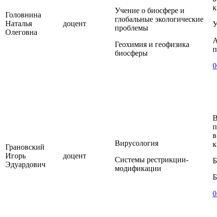
к
Учение о биосфере и
Головнина
глобальные экологические
Наталья
доцент
У
проблемы
Олеговна
А
Геохимия и геофизика
п
биосферы
0
В
п
в
Вирусология
к
Грановский
Игорь
доцент
Системы рестрикции-
Б
Эдуардович
модификации
Б
0