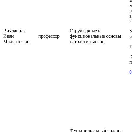
В
м
п
в
к
Вихлянцев
Структурные и
У
Иван
профессор
функциональные основы
и
Милентьевич
патологии мышц
Г
Э
п
0
Функциональный анализ