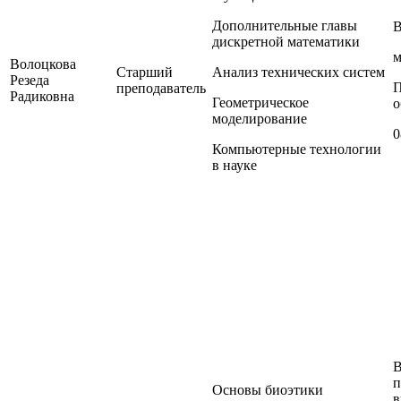
Дополнительные главы
В
дискретной математики
м
Волоцкова
Старший
Анализ технических систем
Резеда
П
преподаватель
Радиковна
Геометрическое
о
моделирование
0
Компьютерные технологии
в науке
В
п
Основы биоэтики
в