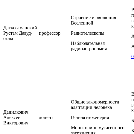
В
п
Строение и эволюция
в
Вселенной
к
Дагкесаманский
Рустам Давуд-
профессор
Радиотелескопы
А
оглы
Наблюдательная
А
радиоастрономия
0
В
п
Общие закономерности
в
адаптации человека
к
Данилкович
Алексей
доцент
Генная инженерия
Б
Викторович
Мониторинг мутагенного
Б
загрязнения