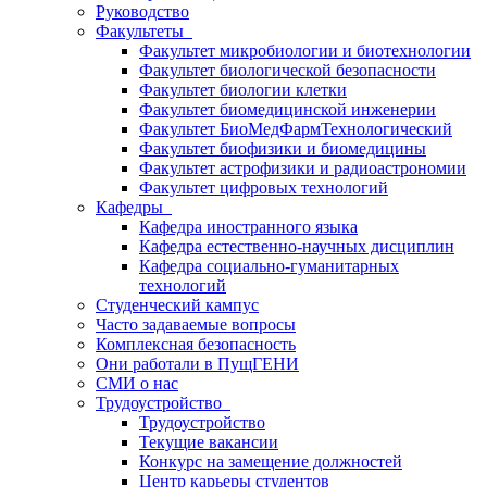
Руководство
Факультеты
Факультет микробиологии и биотехнологии
Факультет биологической безопасности
Факультет биологии клетки
Факультет биомедицинской инженерии
Факультет БиоМедФармТехнологический
Факультет биофизики и биомедицины
Факультет астрофизики и радиоастрономии
Факультет цифровых технологий
Кафедры
Кафедра иностранного языка
Кафедра естественно-научных дисциплин
Кафедра социально-гуманитарных
технологий
Студенческий кампус
Часто задаваемые вопросы
Комплексная безопасность
Они работали в ПущГЕНИ
СМИ о нас
Трудоустройство
Трудоустройство
Текущие вакансии
Конкурс на замещение должностей
Центр карьеры студентов