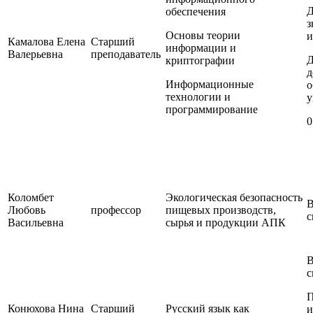
Д
обеспечения
з
Основы теории
и
Камалова Елена
Старший
информации и
Валерьевна
преподаватель
Д
криптографии
д
Информационные
о
технологии и
у
программирование
0
Коломбет
Экологическая безопасность
В
Любовь
профессор
пищевых производств,
с
Васильевна
сырья и продукции АПК
В
с
П
Конюхова Нина
Старший
Русский язык как
и