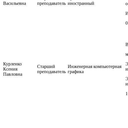
Васильевна
преподаватель
иностранный
о
И
0
В
м
Курленко
Э
Старший
Инженерная компьютерная
Ксения
и
преподаватель
графика
Павловна
Э
и
1