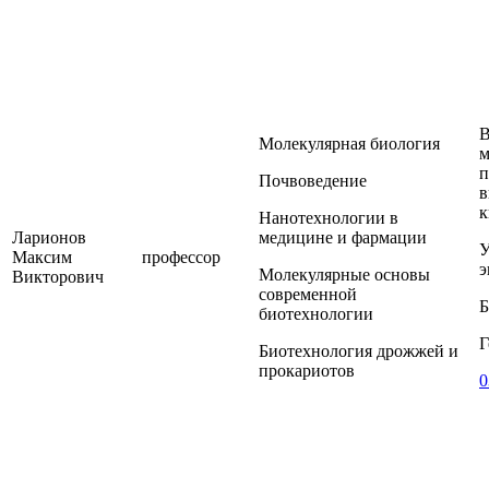
В
Молекулярная биология
м
п
Почвоведение
в
к
Нанотехнологии в
Ларионов
медицине и фармации
У
Максим
профессор
э
Молекулярные основы
Викторович
современной
Б
биотехнологии
Г
Биотехнология дрожжей и
прокариотов
0