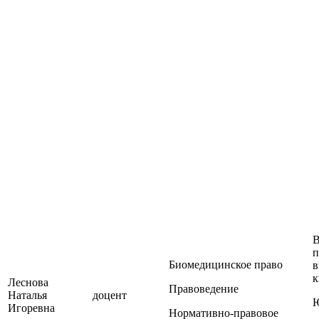
В
п
Биомедицинское право
в
к
Леснова
Правоведение
Наталья
доцент
Игоревна
Нормативно-правовое