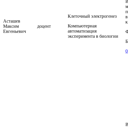
В
м
п
Клеточный электрогенез
в
Асташев
к
Компьютерная
Максим
доцент
автоматизация
Евгеньевич
Ф
эксперимента в биологии
Б
0
В