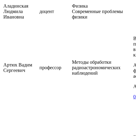
Аладинская
Физика
Людмила
доцент
Современные проблемы
Ивановна
физики
В
п
в
к
Методы обработки
Артюх Вадим
А
профессор
радиоастрономических
Сергеевич
ф
наблюдений
а
А
0