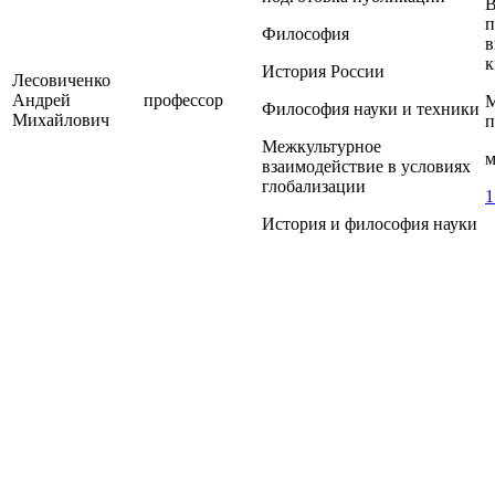
В
п
Философия
в
к
История России
Лесовиченко
Андрей
профессор
М
Философия науки и техники
Михайлович
п
Межкультурное
м
взаимодействие в условиях
глобализации
1
История и философия науки