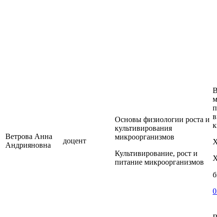
В
м
п
в
Основы физиологии роста и
к
культивирования
Ветрова Анна
микроорганизмов
доцент
Андрияновна
Культивирование, рост и
питание микроорганизмов
б
0