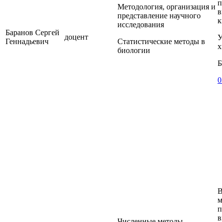
п
Методология, организация и
в
представление научного
к
исследования
Баранов Сергей
доцент
У
Геннадьевич
Статистические методы в
х
биологии
Б
0
В
м
п
в
Численные методы