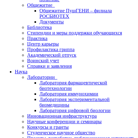
Общежитие
Общежитие ПущГЕНИ – филиала
РОСБИОТЕХ
Документы
Библиотека
Стипендии и меры поддержки обучающихся
Практика
Центр карьеры
Профилактика гриппа
Академический отпуск
Воинский учет
Справки и заявления
Наука
Лаборатории
Лаборатория фармацевтической
биотехнологии
Лаборатория иммунохимии
Лаборатория экспериментальной
биомедицины
Лаборатория цифровой биологии
Инновационная инфраструктура
Научные конференции и семинары
Конкурсы и гранты
Студенческое научное общество