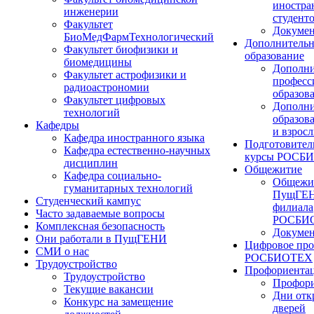
иностра
инженерии
студент
Факультет
Докуме
БиоМедФармТехнологический
Дополнительн
Факультет биофизики и
образование
биомедицины
Дополни
Факультет астрофизики и
професс
радиоастрономии
образов
Факультет цифровых
Дополни
технологий
образов
Кафедры
и взрос
Кафедра иностранного языка
Подготовител
Кафедра естественно-научных
курсы РОСБ
дисциплин
Общежитие
Кафедра социально-
Общежи
гуманитарных технологий
ПущГЕН
Студенческий кампус
филиала
Часто задаваемые вопросы
РОСБИ
Комплексная безопасность
Докуме
Они работали в ПущГЕНИ
Цифровое про
СМИ о нас
РОСБИОТЕХ
Трудоустройство
Профориента
Трудоустройство
Профори
Текущие вакансии
Дни отк
Конкурс на замещение
дверей