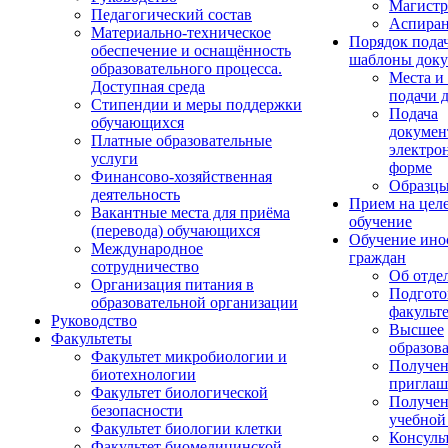
Магистр
Педагогический состав
Аспиран
Материально-техническое
Порядок пода
обеспечение и оснащённость
шаблоны доку
образовательного процесса.
Места и
Доступная среда
подачи 
Стипендии и меры поддержки
Подача
обучающихся
докумен
Платные образовательные
электро
услуги
форме
Финансово-хозяйственная
Образцы
деятельность
Прием на цел
Вакантные места для приёма
обучение
(перевода) обучающихся
Обучение ино
Международное
граждан
сотрудничество
Об отде
Организация питания в
Подгото
образовательной организации
факульт
Руководство
Высшее
Факультеты
образов
Факультет микробиологии и
Получе
биотехнологии
приглаш
Факультет биологической
Получе
безопасности
учебной
Факультет биологии клетки
Консуль
Факультет биомедицинской