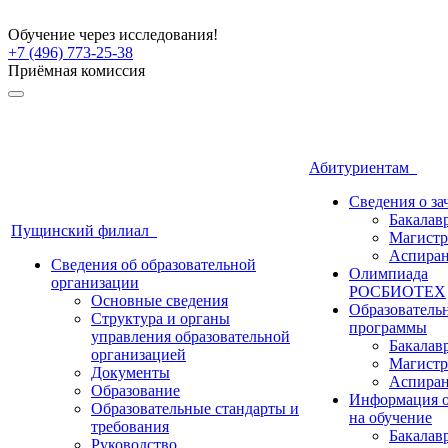
Обучение через исследования!
+7 (496) 773-25-38
Приёмная комиссия
Абитуриентам
Сведения о з
Бакалав
Пущинский филиал
Магистр
Аспиран
Сведения об образовательной
Олимпиада
организации
РОСБИОТЕХ
Основные сведения
Образователь
Структура и органы
программы
управления образовательной
Бакалав
организацией
Магистр
Документы
Аспиран
Образование
Информация о
Образовательные стандарты и
на обучение
требования
Бакалав
Руководство