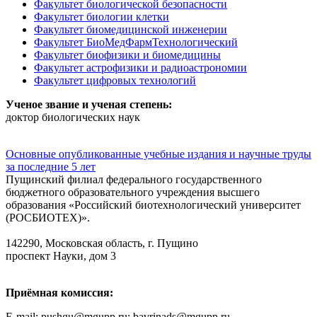
Факультет биологической безопасности
Факультет биологии клетки
Факультет биомедицинской инженерии
Факультет БиоМедФармТехнологический
Факультет биофизики и биомедицины
Факультет астрофизики и радиоастрономии
Факультет цифровых технологий
Ученое звание и ученая степень:
доктор биологических наук
Основные опубликованные учебные издания и научные труды
за последние 5 лет
Пущинский филиал федерального государственного
бюджетного образовательного учреждения высшего
образования «Российский биотехнологический университет
(РОСБИОТЕХ)».
142290, Московская область, г. Пущино
проспект Науки, дом 3
Приёмная комиссия:
E-mail: pushgu@mgupp.ru; bavrinads@mgupp.ru