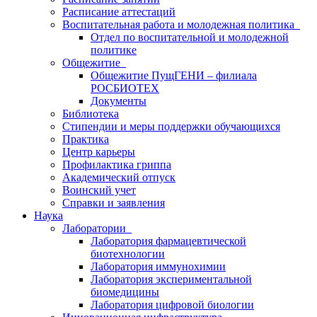
Расписание аттестаций
Воспитательная работа и молодежная политика
Отдел по воспитательной и молодежной
политике
Общежитие
Общежитие ПущГЕНИ – филиала
РОСБИОТЕХ
Документы
Библиотека
Стипендии и меры поддержки обучающихся
Практика
Центр карьеры
Профилактика гриппа
Академический отпуск
Воинский учет
Справки и заявления
Наука
Лаборатории
Лаборатория фармацевтической
биотехнологии
Лаборатория иммунохимии
Лаборатория экспериментальной
биомедицины
Лаборатория цифровой биологии