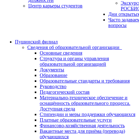
должностей
Экскурс
Центр карьеры студентов
РОСБИ
Дни открытых
Часто задавае
вопросы
Пущинский филиал
Сведения об образовательной организации
Основные сведения
Структура и органы управления
образовательной организацией
Документы
Образование
Образовательные стандарты и требования
Руководство
Педагогический состав
Материально-техническое обеспечение и
оснащённость образовательного процесса.
Доступная среда
Стипендии и меры поддержки обучающихся
Платные образовательные услуги
Финансово-хозяйственная деятельность
Вакантные места для приёма (перевода)
обучающихся