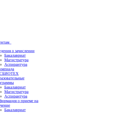
ентам
дения о зачислении
Бакалавриат
Магистратура
Аспирантура
импиада
СБИОТЕХ
разовательные
ограммы
Бакалавриат
Магистратура
Аспирантура
формация о приеме на
учение
Бакалавриат