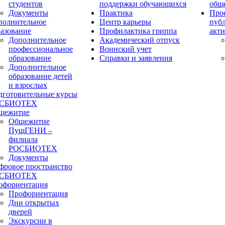
студентов
поддержки обучающихся
общ
Документы
Практика
Прое
полнительное
Центр карьеры
пуб
разование
Профилактика гриппа
акти
Дополнительное
Академический отпуск
профессиональное
Воинский учет
образование
Справки и заявления
Дополнительное
образование детей
и взрослых
дготовительные курсы
СБИОТЕХ
щежитие
Общежитие
ПущГЕНИ –
филиала
РОСБИОТЕХ
Документы
фровое пространство
СБИОТЕХ
офориентация
Профориентация
Дни открытых
дверей
Экскурсии в