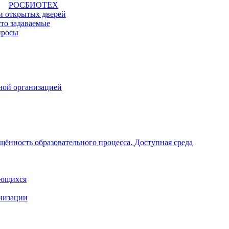
РОСБИОТЕХ
и открытых дверей
то задаваемые
просы
ной организацией
щённость образовательного процесса. Доступная среда
ающихся
анизации