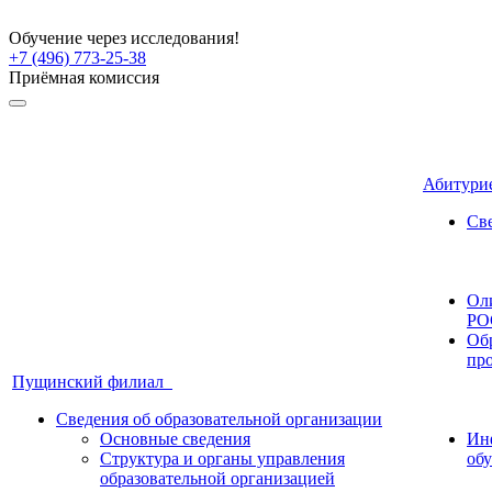
Обучение через исследования!
+7 (496) 773-25-38
Приёмная комиссия
Абитури
Све
Ол
РО
Об
пр
Пущинский филиал
Сведения об образовательной организации
Основные сведения
Ин
Структура и органы управления
об
образовательной организацией