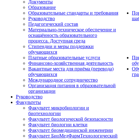
Документы
Образование
Образовательные стандарты и требования
По
Руководство
ша
Педагогический состав
Материально-техническое обеспечение и
оснащённость образовательного
процесса. Доступная среда
Стипендии и меры поддержки
обучающихся
Платные образовательные услуги
Пр
Финансово-хозяйственная деятельность
об
Вакантные места для приёма (перевода)
Об
обучающихся
гр
Международное сотрудничество
Организация питания в образовательной
организации
Руководство
Факультеты
Факультет микробиологии и
биотехнологии
Факультет биологической безопасности
Факультет биологии клетки
Факультет биомедицинской инженерии
Факультет БиоМедФармТехнологический