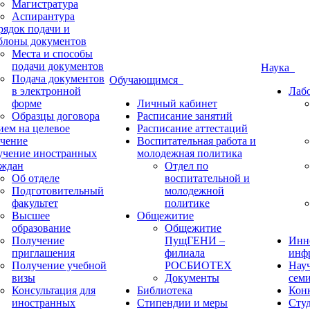
Магистратура
Аспирантура
рядок подачи и
блоны документов
Места и способы
подачи документов
Наука
Подача документов
Обучающимся
в электронной
Лаб
форме
Личный кабинет
Образцы договора
Расписание занятий
ием на целевое
Расписание аттестаций
учение
Воспитательная работа и
учение иностранных
молодежная политика
аждан
Отдел по
Об отделе
воспитательной и
Подготовительный
молодежной
факультет
политике
Высшее
Общежитие
образование
Общежитие
Получение
ПущГЕНИ –
Инн
приглашения
филиала
инф
Получение учебной
РОСБИОТЕХ
Нау
визы
Документы
сем
Консультация для
Библиотека
Кон
иностранных
Стипендии и меры
Студ