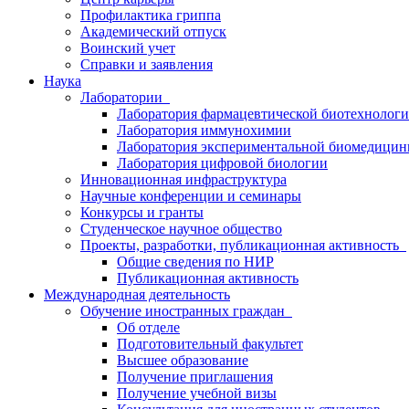
Профилактика гриппа
Академический отпуск
Воинский учет
Справки и заявления
Наука
Лаборатории
Лаборатория фармацевтической биотехнолог
Лаборатория иммунохимии
Лаборатория экспериментальной биомедици
Лаборатория цифровой биологии
Инновационная инфраструктура
Научные конференции и семинары
Конкурсы и гранты
Студенческое научное общество
Проекты, разработки, публикационная активность
Общие сведения по НИР
Публикационная активность
Международная деятельность
Обучение иностранных граждан
Об отделе
Подготовительный факультет
Высшее образование
Получение приглашения
Получение учебной визы