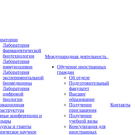
оратории
Лаборатория
фармацевтической
биотехнологии
Международная деятельность
Лаборатория
иммунохимии
Обучение иностранных
Лаборатория
граждан
экспериментальной
Об отделе
биомедицины
Подготовительный
Лаборатория
факультет
цифровой
Высшее
биологии
образование
овационная
Получение
Контакты
раструктура
приглашения
чные конференции и
Получение
инары
учебной визы
курсы и гранты
Консультация для
енческое научное
иностранных