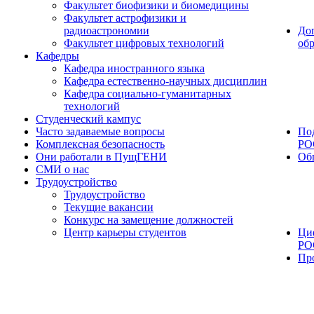
Факультет биофизики и биомедицины
Факультет астрофизики и
радиоастрономии
До
Факультет цифровых технологий
об
Кафедры
Кафедра иностранного языка
Кафедра естественно-научных дисциплин
Кафедра социально-гуманитарных
технологий
Студенческий кампус
Часто задаваемые вопросы
По
Комплексная безопасность
РО
Они работали в ПущГЕНИ
Об
СМИ о нас
Трудоустройство
Трудоустройство
Текущие вакансии
Конкурс на замещение должностей
Центр карьеры студентов
Ци
РО
Пр