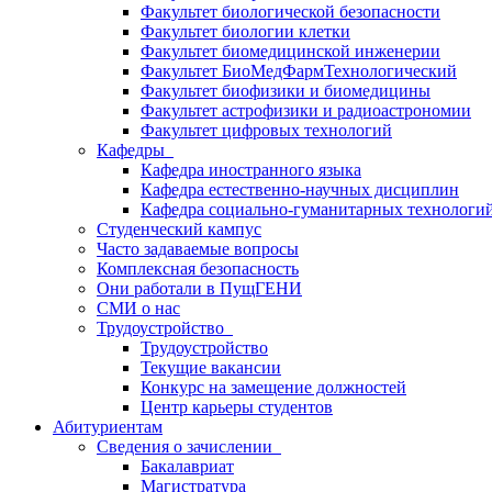
Факультет биологической безопасности
Факультет биологии клетки
Факультет биомедицинской инженерии
Факультет БиоМедФармТехнологический
Факультет биофизики и биомедицины
Факультет астрофизики и радиоастрономии
Факультет цифровых технологий
Кафедры
Кафедра иностранного языка
Кафедра естественно-научных дисциплин
Кафедра социально-гуманитарных технологи
Студенческий кампус
Часто задаваемые вопросы
Комплексная безопасность
Они работали в ПущГЕНИ
СМИ о нас
Трудоустройство
Трудоустройство
Текущие вакансии
Конкурс на замещение должностей
Центр карьеры студентов
Абитуриентам
Сведения о зачислении
Бакалавриат
Магистратура