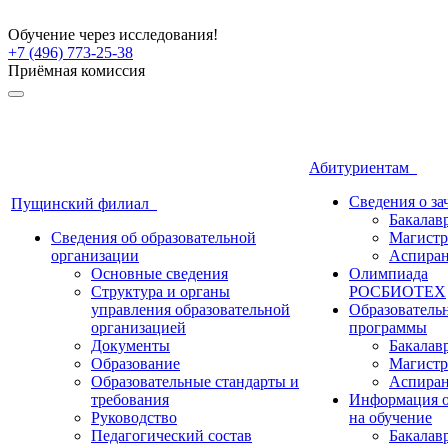
Обучение через исследования!
+7 (496) 773-25-38
Приёмная комиссия
Абитуриентам
Сведения о з
Пущинский филиал
Бакалав
Сведения об образовательной
Магистр
организации
Аспиран
Основные сведения
Олимпиада
Структура и органы
РОСБИОТЕХ
управления образовательной
Образователь
организацией
программы
Документы
Бакалав
Образование
Магистр
Образовательные стандарты и
Аспиран
требования
Информация о
Руководство
на обучение
Педагогический состав
Бакалав