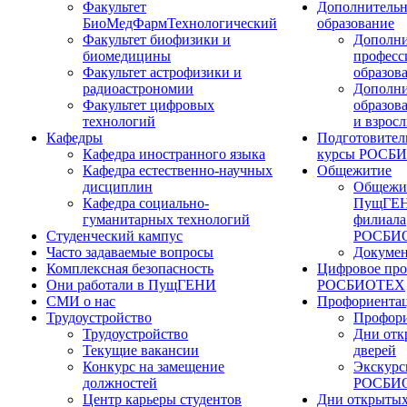
Факультет
Дополнительн
БиоМедФармТехнологический
образование
Факультет биофизики и
Дополни
биомедицины
професс
Факультет астрофизики и
образов
радиоастрономии
Дополни
Факультет цифровых
образов
технологий
и взрос
Кафедры
Подготовител
Кафедра иностранного языка
курсы РОСБ
Кафедра естественно-научных
Общежитие
дисциплин
Общежи
Кафедра социально-
ПущГЕН
гуманитарных технологий
филиала
Студенческий кампус
РОСБИ
Часто задаваемые вопросы
Докуме
Комплексная безопасность
Цифровое про
Они работали в ПущГЕНИ
РОСБИОТЕХ
СМИ о нас
Профориента
Трудоустройство
Профори
Трудоустройство
Дни отк
Текущие вакансии
дверей
Конкурс на замещение
Экскурс
должностей
РОСБИ
Центр карьеры студентов
Дни открытых