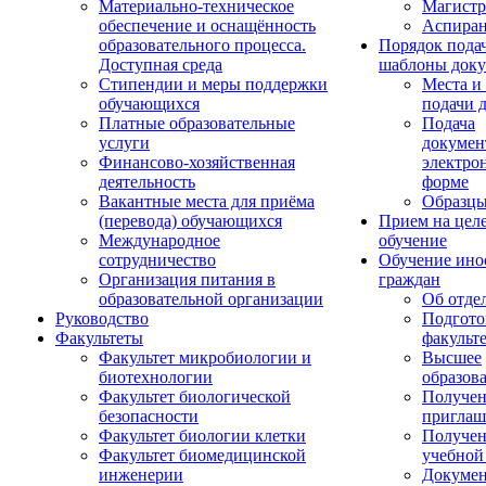
Материально-техническое
Магистр
обеспечение и оснащённость
Аспиран
образовательного процесса.
Порядок пода
Доступная среда
шаблоны доку
Стипендии и меры поддержки
Места и
обучающихся
подачи 
Платные образовательные
Подача
услуги
докумен
Финансово-хозяйственная
электро
деятельность
форме
Вакантные места для приёма
Образцы
(перевода) обучающихся
Прием на цел
Международное
обучение
сотрудничество
Обучение ино
Организация питания в
граждан
образовательной организации
Об отде
Руководство
Подгото
Факультеты
факульт
Факультет микробиологии и
Высшее
биотехнологии
образов
Факультет биологической
Получе
безопасности
приглаш
Факультет биологии клетки
Получе
Факультет биомедицинской
учебной
инженерии
Докуме