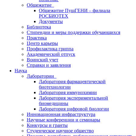
Общежитие
Общежитие ПущГЕНИ – филиала
РОСБИОТЕХ
Документы
Библиотека
Стипендии и меры поддержки обучающихся
Практика
Центр карьеры
Профилактика гриппа
Академический отпуск
Воинский учет
Справки и заявления
Наука
Лаборатории
Лаборатория фармацевтической
биотехнологии
Лаборатория иммунохимии
Лаборатория экспериментальной
биомедицины
Лаборатория цифровой биологии
Инновационная инфраструктура
Научные конференции и семинары
Конкурсы и гранты
Студенческое научное общество