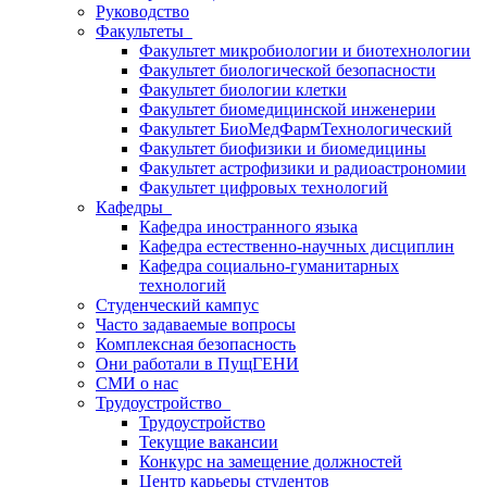
Руководство
Факультеты
Факультет микробиологии и биотехнологии
Факультет биологической безопасности
Факультет биологии клетки
Факультет биомедицинской инженерии
Факультет БиоМедФармТехнологический
Факультет биофизики и биомедицины
Факультет астрофизики и радиоастрономии
Факультет цифровых технологий
Кафедры
Кафедра иностранного языка
Кафедра естественно-научных дисциплин
Кафедра социально-гуманитарных
технологий
Студенческий кампус
Часто задаваемые вопросы
Комплексная безопасность
Они работали в ПущГЕНИ
СМИ о нас
Трудоустройство
Трудоустройство
Текущие вакансии
Конкурс на замещение должностей
Центр карьеры студентов