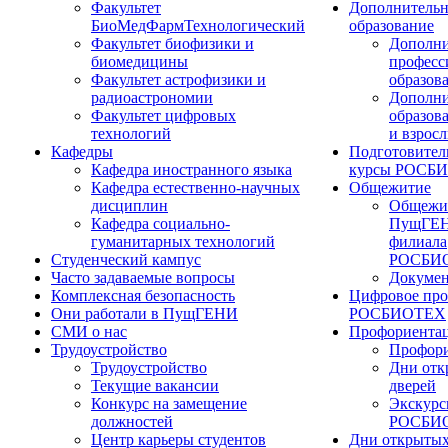
Факультет
Дополнительн
БиоМедФармТехнологический
образование
Факультет биофизики и
Дополни
биомедицины
професс
Факультет астрофизики и
образов
радиоастрономии
Дополни
Факультет цифровых
образов
технологий
и взрос
Кафедры
Подготовител
Кафедра иностранного языка
курсы РОСБ
Кафедра естественно-научных
Общежитие
дисциплин
Общежи
Кафедра социально-
ПущГЕН
гуманитарных технологий
филиала
Студенческий кампус
РОСБИ
Часто задаваемые вопросы
Докуме
Комплексная безопасность
Цифровое про
Они работали в ПущГЕНИ
РОСБИОТЕХ
СМИ о нас
Профориента
Трудоустройство
Профори
Трудоустройство
Дни отк
Текущие вакансии
дверей
Конкурс на замещение
Экскурс
должностей
РОСБИ
Центр карьеры студентов
Дни открытых