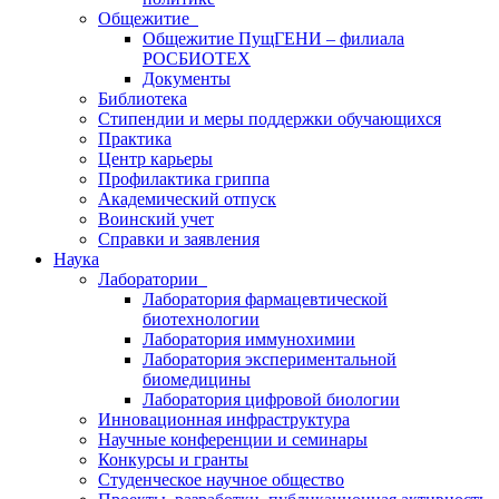
Общежитие
Общежитие ПущГЕНИ – филиала
РОСБИОТЕХ
Документы
Библиотека
Стипендии и меры поддержки обучающихся
Практика
Центр карьеры
Профилактика гриппа
Академический отпуск
Воинский учет
Справки и заявления
Наука
Лаборатории
Лаборатория фармацевтической
биотехнологии
Лаборатория иммунохимии
Лаборатория экспериментальной
биомедицины
Лаборатория цифровой биологии
Инновационная инфраструктура
Научные конференции и семинары
Конкурсы и гранты
Студенческое научное общество