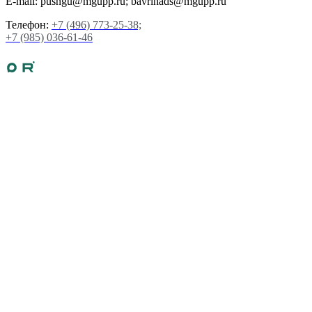
E-mail: pushgu@mgupp.ru; bavrinads@mgupp.ru
Телефон:
+7 (496) 773-25-38;
+7 (985) 036-61-46