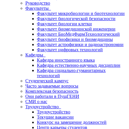
Руководство
Факультеты
Факультет микробиологии и биотехнологии
Факультет биологической безопасности
Факультет биологии клетки
Факультет биомедицинской инженерии
Факультет БиоМедФармТехнологический
Факультет биофизики и биомедицины
Факультет астрофизики и радиоастрономии
Факультет цифровых технологий
Кафедры
Кафедра иностранного языка
Кафедра естественно-научных дисциплин
Кафедра социально-гуманитарных
технологий
Студенческий кампус
Часто задаваемые вопросы
Комплексная безопасность
Они работали в ПущГЕНИ
СМИ о нас
Трудоустройство
Трудоустройство
Текущие вакансии
Конкурс на замещение должностей
Центр карьеры студентов