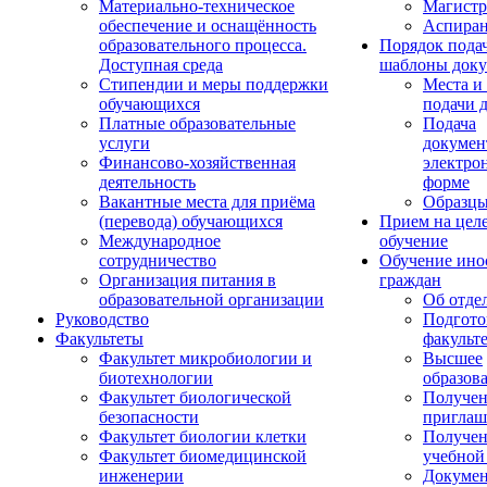
Материально-техническое
Магистр
обеспечение и оснащённость
Аспиран
образовательного процесса.
Порядок пода
Доступная среда
шаблоны доку
Стипендии и меры поддержки
Места и
обучающихся
подачи 
Платные образовательные
Подача
услуги
докумен
Финансово-хозяйственная
электро
деятельность
форме
Вакантные места для приёма
Образцы
(перевода) обучающихся
Прием на цел
Международное
обучение
сотрудничество
Обучение ино
Организация питания в
граждан
образовательной организации
Об отде
Руководство
Подгото
Факультеты
факульт
Факультет микробиологии и
Высшее
биотехнологии
образов
Факультет биологической
Получе
безопасности
приглаш
Факультет биологии клетки
Получе
Факультет биомедицинской
учебной
инженерии
Докуме