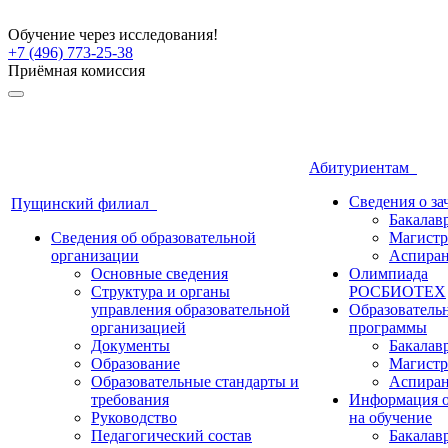
Обучение через исследования!
+7 (496) 773-25-38
Приёмная комиссия
Абитуриентам
Сведения о з
Пущинский филиал
Бакалав
Сведения об образовательной
Магистр
организации
Аспиран
Основные сведения
Олимпиада
Структура и органы
РОСБИОТЕХ
управления образовательной
Образователь
организацией
программы
Документы
Бакалав
Образование
Магистр
Образовательные стандарты и
Аспиран
требования
Информация о
Руководство
на обучение
Педагогический состав
Бакалав