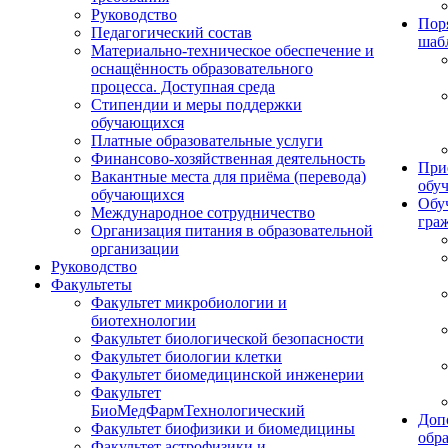
Руководство
Пор
Педагогический состав
шаб
Материально-техническое обеспечение и
оснащённость образовательного
процесса. Доступная среда
Стипендии и меры поддержки
обучающихся
Платные образовательные услуги
Финансово-хозяйственная деятельность
При
Вакантные места для приёма (перевода)
обу
обучающихся
Обу
Международное сотрудничество
гра
Организация питания в образовательной
организации
Руководство
Факультеты
Факультет микробиологии и
биотехнологии
Факультет биологической безопасности
Факультет биологии клетки
Факультет биомедицинской инженерии
Факультет
БиоМедФармТехнологический
Доп
Факультет биофизики и биомедицины
обр
Факультет астрофизики и