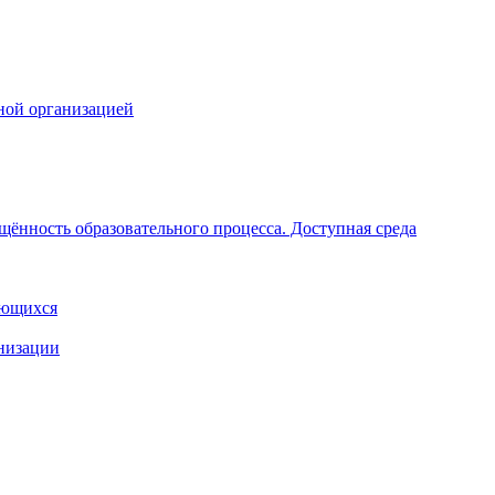
ной организацией
щённость образовательного процесса. Доступная среда
ающихся
анизации