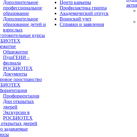
Дополнительное
Центр карьеры
акти
профессиональное
Профилактика гриппа
образование
Академический отпуск
Дополнительное
Воинский учет
образование детей и
Справки и заявления
взрослых
готовительные курсы
СБИОТЕХ
ежитие
Общежитие
ПущГЕНИ –
филиала
РОСБИОТЕХ
Документы
ровое пространство
СБИОТЕХ
фориентация
Профориентация
Дни открытых
дверей
Экскурсии в
РОСБИОТЕХ
 открытых дверей
то задаваемые
росы