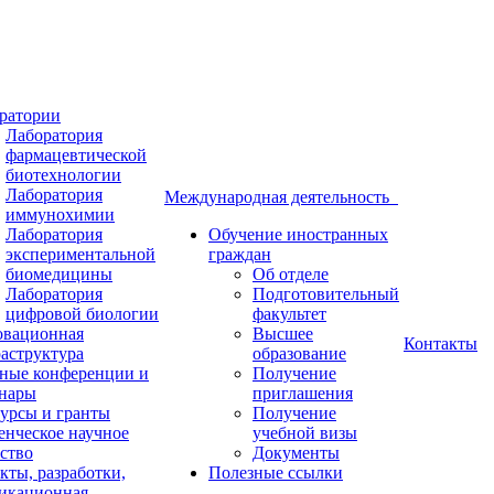
ратории
Лаборатория
фармацевтической
биотехнологии
Лаборатория
Международная деятельность
иммунохимии
Лаборатория
Обучение иностранных
экспериментальной
граждан
биомедицины
Об отделе
Лаборатория
Подготовительный
цифровой биологии
факультет
вационная
Высшее
Контакты
аструктура
образование
ные конференции и
Получение
нары
приглашения
урсы и гранты
Получение
енческое научное
учебной визы
ство
Документы
кты, разработки,
Полезные ссылки
икационная