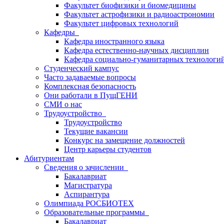
Факультет биофизики и биомедицины
Факультет астрофизики и радиоастрономии
Факультет цифровых технологий
Кафедры
Кафедра иностранного языка
Кафедра естественно-научных дисциплин
Кафедра социально-гуманитарных технологи
Студенческий кампус
Часто задаваемые вопросы
Комплексная безопасность
Они работали в ПущГЕНИ
СМИ о нас
Трудоустройство
Трудоустройство
Текущие вакансии
Конкурс на замещение должностей
Центр карьеры студентов
Абитуриентам
Сведения о зачислении
Бакалавриат
Магистратура
Аспирантура
Олимпиада РОСБИОТЕХ
Образовательные программы
Бакалавриат