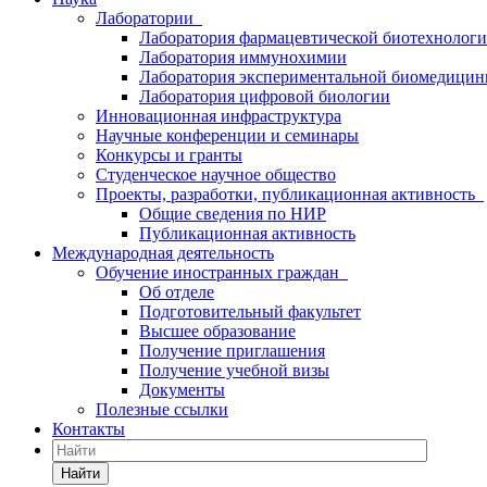
Лаборатории
Лаборатория фармацевтической биотехнолог
Лаборатория иммунохимии
Лаборатория экспериментальной биомедици
Лаборатория цифровой биологии
Инновационная инфраструктура
Научные конференции и семинары
Конкурсы и гранты
Студенческое научное общество
Проекты, разработки, публикационная активность
Общие сведения по НИР
Публикационная активность
Международная деятельность
Обучение иностранных граждан
Об отделе
Подготовительный факультет
Высшее образование
Получение приглашения
Получение учебной визы
Документы
Полезные ссылки
Контакты
Найти