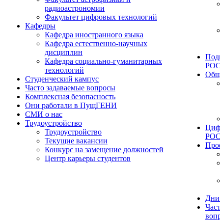
радиоастрономии
Факультет цифровых технологий
Кафедры
Кафедра иностранного языка
Кафедра естественно-научных
дисциплин
Под
Кафедра социально-гуманитарных
РО
технологий
Общ
Студенческий кампус
Часто задаваемые вопросы
Комплексная безопасность
Они работали в ПущГЕНИ
СМИ о нас
Трудоустройство
Циф
Трудоустройство
РО
Текущие вакансии
Про
Конкурс на замещение должностей
Центр карьеры студентов
Дни
Час
воп