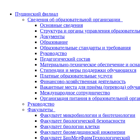
Пущинский филиал
Сведения об образовательной организации
Основные сведения
Структура и органы управления образователь
Документы
Образование
Образовательные стандарты и требования
Руководство
Педагогический состав
Материально-техническое обеспечение и осна
Стипендии и меры поддержки обучающихся
Платные образовательные услуги
Финансово-хозяйственная деятельность
Вакантные места для приёма (перевода) обуч
Международное сотрудничество
Организация питания в образовательной орг
Руководство
Факультеты
Факультет микробиологии и биотехнологии
Факультет биологической безопасности
Факультет биологии клетки
Факультет биомедицинской инженерии
Факультет БиоМедФармТехнологический