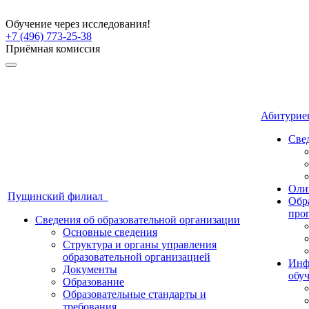
Обучение через исследования!
+7 (496) 773-25-38
Приёмная комиссия
Абитури
Све
Оли
Пущинский филиал
Обр
про
Сведения об образовательной организации
Основные сведения
Структура и органы управления
образовательной организацией
Инф
Документы
обу
Образование
Образовательные стандарты и
требования