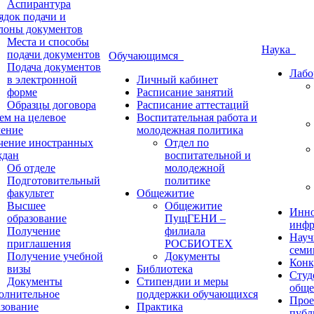
Аспирантура
ядок подачи и
лоны документов
Места и способы
Наука
подачи документов
Обучающимся
Подача документов
Лабо
в электронной
Личный кабинет
форме
Расписание занятий
Образцы договора
Расписание аттестаций
ем на целевое
Воспитательная работа и
чение
молодежная политика
чение иностранных
Отдел по
ждан
воспитательной и
Об отделе
молодежной
Подготовительный
политике
факультет
Общежитие
Высшее
Общежитие
Инно
образование
ПущГЕНИ –
инфр
Получение
филиала
Науч
приглашения
РОСБИОТЕХ
семи
Получение учебной
Документы
Конк
визы
Библиотека
Студ
Документы
Стипендии и меры
обще
олнительное
поддержки обучающихся
Прое
азование
Практика
публ