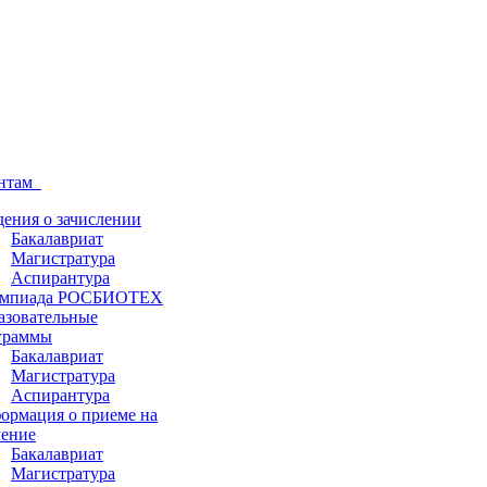
ентам
дения о зачислении
Бакалавриат
Магистратура
Аспирантура
мпиада РОСБИОТЕХ
азовательные
граммы
Бакалавриат
Магистратура
Аспирантура
ормация о приеме на
чение
Бакалавриат
Магистратура