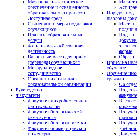
Материально-техническое
Магистр
обеспечение и оснащённость
Аспиран
образовательного процесса.
Порядок пода
Доступная среда
шаблоны доку
Стипендии и меры поддержки
Места и
обучающихся
подачи 
Платные образовательные
Подача
услуги
докумен
Финансово-хозяйственная
электро
деятельность
форме
Вакантные места для приёма
Образцы
(перевода) обучающихся
Прием на цел
Международное
обучение
сотрудничество
Обучение ино
Организация питания в
граждан
образовательной организации
Об отде
Руководство
Подгото
Факультеты
факульт
Факультет микробиологии и
Высшее
биотехнологии
образов
Факультет биологической
Получе
безопасности
приглаш
Факультет биологии клетки
Получе
Факультет биомедицинской
учебной
инженерии
Докуме