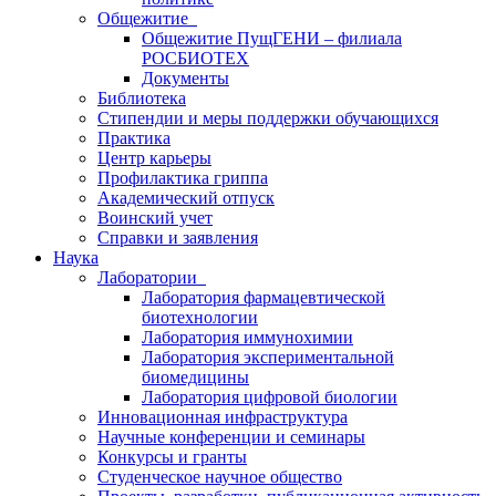
Общежитие
Общежитие ПущГЕНИ – филиала
РОСБИОТЕХ
Документы
Библиотека
Стипендии и меры поддержки обучающихся
Практика
Центр карьеры
Профилактика гриппа
Академический отпуск
Воинский учет
Справки и заявления
Наука
Лаборатории
Лаборатория фармацевтической
биотехнологии
Лаборатория иммунохимии
Лаборатория экспериментальной
биомедицины
Лаборатория цифровой биологии
Инновационная инфраструктура
Научные конференции и семинары
Конкурсы и гранты
Студенческое научное общество