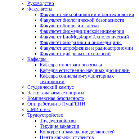
Руководство
Факультеты
Факультет микробиологии и биотехнологии
Факультет биологической безопасности
Факультет биологии клетки
Факультет биомедицинской инженерии
Факультет БиоМедФармТехнологический
Факультет биофизики и биомедицины
Факультет астрофизики и радиоастрономии
Факультет цифровых технологий
Кафедры
Кафедра иностранного языка
Кафедра естественно-научных дисциплин
Кафедра социально-гуманитарных
технологий
Студенческий кампус
Часто задаваемые вопросы
Комплексная безопасность
Они работали в ПущГЕНИ
СМИ о нас
Трудоустройство
Трудоустройство
Текущие вакансии
Конкурс на замещение должностей
Центр карьеры студентов