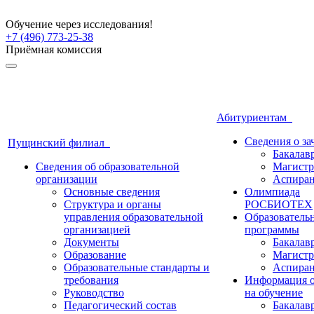
Обучение через исследования!
+7 (496) 773-25-38
Приёмная комиссия
Абитуриентам
Сведения о з
Пущинский филиал
Бакалав
Сведения об образовательной
Магистр
организации
Аспиран
Основные сведения
Олимпиада
Структура и органы
РОСБИОТЕХ
управления образовательной
Образователь
организацией
программы
Документы
Бакалав
Образование
Магистр
Образовательные стандарты и
Аспиран
требования
Информация о
Руководство
на обучение
Педагогический состав
Бакалав