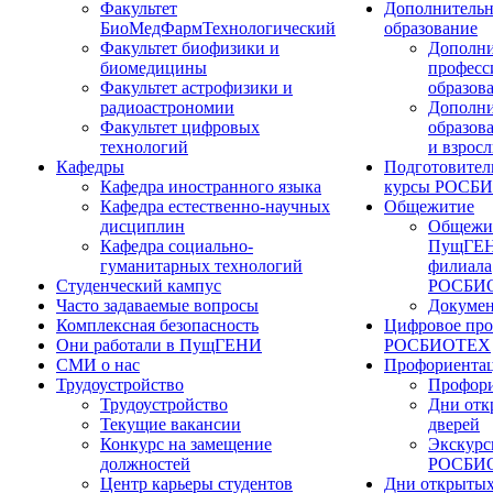
Факультет
Дополнительн
БиоМедФармТехнологический
образование
Факультет биофизики и
Дополни
биомедицины
професс
Факультет астрофизики и
образов
радиоастрономии
Дополни
Факультет цифровых
образов
технологий
и взрос
Кафедры
Подготовител
Кафедра иностранного языка
курсы РОСБ
Кафедра естественно-научных
Общежитие
дисциплин
Общежи
Кафедра социально-
ПущГЕН
гуманитарных технологий
филиала
Студенческий кампус
РОСБИ
Часто задаваемые вопросы
Докуме
Комплексная безопасность
Цифровое про
Они работали в ПущГЕНИ
РОСБИОТЕХ
СМИ о нас
Профориента
Трудоустройство
Профори
Трудоустройство
Дни отк
Текущие вакансии
дверей
Конкурс на замещение
Экскурс
должностей
РОСБИ
Центр карьеры студентов
Дни открытых