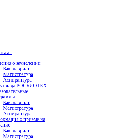
ентам
дения о зачислении
Бакалавриат
Магистратура
Аспирантура
мпиада РОСБИОТЕХ
азовательные
граммы
Бакалавриат
Магистратура
Аспирантура
ормация о приеме на
чение
Бакалавриат
Магистратура