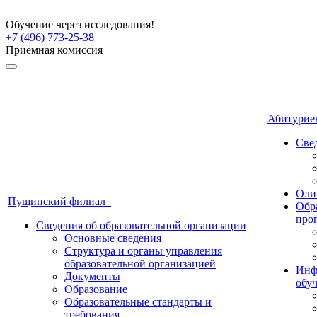
Обучение через исследования!
+7 (496) 773-25-38
Приёмная комиссия
Абитури
Све
Оли
Пущинский филиал
Обр
про
Сведения об образовательной организации
Основные сведения
Структура и органы управления
образовательной организацией
Инф
Документы
обу
Образование
Образовательные стандарты и
требования