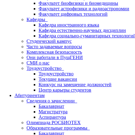
Факультет биофизики и биомедицины
Факультет астрофизики и радиоастрономии
Факультет цифровых технологий
Кафедры
Кафедра иностранного языка
Кафедра естественно-научных дисциплин
Кафедра социально-гуманитарных технологи
Студенческий кампус
Часто задаваемые вопросы
Комплексная безопасность
Они работали в ПущГЕНИ
СМИ о нас
Трудоустройство
Трудоустройство
Текущие вакансии
Конкурс на замещение должностей
Центр карьеры студентов
Абитуриентам
Сведения о зачислении
Бакалавриат
Магистратура
Аспирантура
Олимпиада РОСБИОТЕХ
Образовательные программы
Бакалавриат