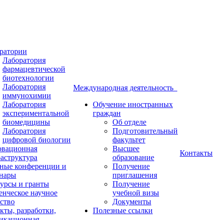
ратории
Лаборатория
фармацевтической
биотехнологии
Лаборатория
Международная деятельность
иммунохимии
Лаборатория
Обучение иностранных
экспериментальной
граждан
биомедицины
Об отделе
Лаборатория
Подготовительный
цифровой биологии
факультет
вационная
Высшее
Контакты
аструктура
образование
ные конференции и
Получение
нары
приглашения
урсы и гранты
Получение
енческое научное
учебной визы
ство
Документы
кты, разработки,
Полезные ссылки
икационная