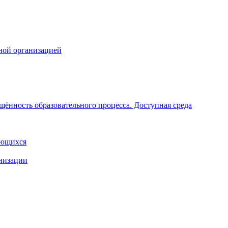
ной организацией
щённость образовательного процесса. Доступная среда
ающихся
анизации