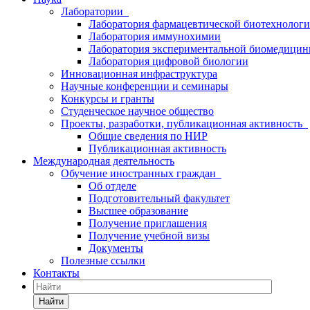
Лаборатории
Лаборатория фармацевтической биотехнолог
Лаборатория иммунохимии
Лаборатория экспериментальной биомедици
Лаборатория цифровой биологии
Инновационная инфраструктура
Научные конференции и семинары
Конкурсы и гранты
Студенческое научное общество
Проекты, разработки, публикационная активность
Общие сведения по НИР
Публикационная активность
Международная деятельность
Обучение иностранных граждан
Об отделе
Подготовительный факультет
Высшее образование
Получение приглашения
Получение учебной визы
Документы
Полезные ссылки
Контакты
Найти