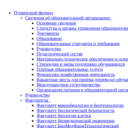
Пущинский филиал
Сведения об образовательной организации
Основные сведения
Структура и органы управления образователь
Документы
Образование
Образовательные стандарты и требования
Руководство
Педагогический состав
Материально-техническое обеспечение и осна
Стипендии и меры поддержки обучающихся
Платные образовательные услуги
Финансово-хозяйственная деятельность
Вакантные места для приёма (перевода) обуч
Международное сотрудничество
Организация питания в образовательной орг
Руководство
Факультеты
Факультет микробиологии и биотехнологии
Факультет биологической безопасности
Факультет биологии клетки
Факультет биомедицинской инженерии
Факультет БиоМедФармТехнологический