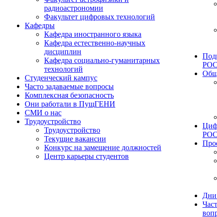
радиоастрономии
Факультет цифровых технологий
Кафедры
Кафедра иностранного языка
Кафедра естественно-научных
дисциплин
Под
Кафедра социально-гуманитарных
РО
технологий
Общ
Студенческий кампус
Часто задаваемые вопросы
Комплексная безопасность
Они работали в ПущГЕНИ
СМИ о нас
Трудоустройство
Циф
Трудоустройство
РО
Текущие вакансии
Про
Конкурс на замещение должностей
Центр карьеры студентов
Дни
Час
воп