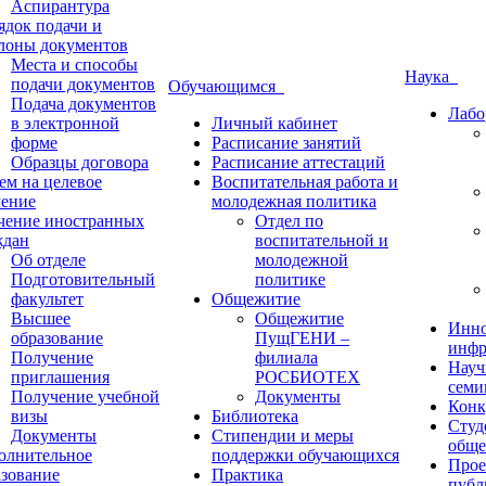
Аспирантура
ядок подачи и
лоны документов
Места и способы
Наука
подачи документов
Обучающимся
Подача документов
Лабо
в электронной
Личный кабинет
форме
Расписание занятий
Образцы договора
Расписание аттестаций
ем на целевое
Воспитательная работа и
чение
молодежная политика
чение иностранных
Отдел по
ждан
воспитательной и
Об отделе
молодежной
Подготовительный
политике
факультет
Общежитие
Высшее
Общежитие
Инно
образование
ПущГЕНИ –
инфр
Получение
филиала
Науч
приглашения
РОСБИОТЕХ
семи
Получение учебной
Документы
Конк
визы
Библиотека
Студ
Документы
Стипендии и меры
обще
олнительное
поддержки обучающихся
Прое
азование
Практика
публ