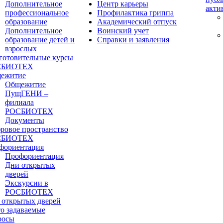
Дополнительное
Центр карьеры
акти
профессиональное
Профилактика гриппа
образование
Академический отпуск
Дополнительное
Воинский учет
образование детей и
Справки и заявления
взрослых
готовительные курсы
СБИОТЕХ
ежитие
Общежитие
ПущГЕНИ –
филиала
РОСБИОТЕХ
Документы
ровое пространство
СБИОТЕХ
фориентация
Профориентация
Дни открытых
дверей
Экскурсии в
РОСБИОТЕХ
 открытых дверей
то задаваемые
росы