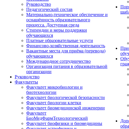
Руководство
Пор
Педагогический состав
шаб
Материально-техническое обеспечение и
оснащённость образовательного
процесса. Доступная среда
Стипендии и меры поддержки
обучающихся
Платные образовательные услуги
Финансово-хозяйственная деятельность
При
Вакантные места для приёма (перевода)
обу
обучающихся
Обу
Международное сотрудничество
гра
Организация питания в образовательной
организации
Руководство
Факультеты
Факультет микробиологии и
биотехнологии
Факультет биологической безопасности
Факультет биологии клетки
Факультет биомедицинской инженерии
Факультет
БиоМедФармТехнологический
Доп
Факультет биофизики и биомедицины
обр
Факультет астрофизики и