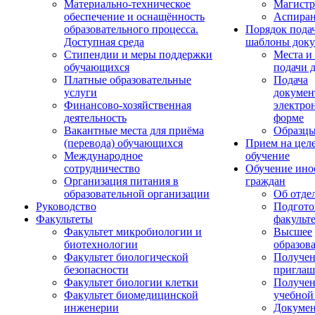
Материально-техническое
Магистр
обеспечение и оснащённость
Аспиран
образовательного процесса.
Порядок пода
Доступная среда
шаблоны доку
Стипендии и меры поддержки
Места и
обучающихся
подачи 
Платные образовательные
Подача
услуги
докумен
Финансово-хозяйственная
электро
деятельность
форме
Вакантные места для приёма
Образцы
(перевода) обучающихся
Прием на цел
Международное
обучение
сотрудничество
Обучение ино
Организация питания в
граждан
образовательной организации
Об отде
Руководство
Подгото
Факультеты
факульт
Факультет микробиологии и
Высшее
биотехнологии
образов
Факультет биологической
Получе
безопасности
приглаш
Факультет биологии клетки
Получе
Факультет биомедицинской
учебной
инженерии
Докуме