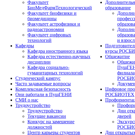
Факультет
Дополнительн
БиоМедФармТехнологический
образование
Факультет биофизики и
Дополни
биомедицины
професс
Факультет астрофизики и
образов
радиоастрономии
Дополни
Факультет цифровых
образов
технологий
и взрос
Кафедры
Подготовител
Кафедра иностранного языка
курсы РОСБ
Кафедра естественно-научных
Общежитие
дисциплин
Общежи
Кафедра социально-
ПущГЕН
гуманитарных технологий
филиала
Студенческий кампус
РОСБИ
Часто задаваемые вопросы
Докуме
Комплексная безопасность
Цифровое про
Они работали в ПущГЕНИ
РОСБИОТЕХ
СМИ о нас
Профориента
Трудоустройство
Профори
Трудоустройство
Дни отк
Текущие вакансии
дверей
Конкурс на замещение
Экскурс
должностей
РОСБИ
Центр карьеры студентов
Дни открытых