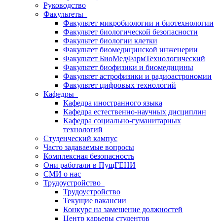
Руководство
Факультеты
Факультет микробиологии и биотехнологии
Факультет биологической безопасности
Факультет биологии клетки
Факультет биомедицинской инженерии
Факультет БиоМедФармТехнологический
Факультет биофизики и биомедицины
Факультет астрофизики и радиоастрономии
Факультет цифровых технологий
Кафедры
Кафедра иностранного языка
Кафедра естественно-научных дисциплин
Кафедра социально-гуманитарных
технологий
Студенческий кампус
Часто задаваемые вопросы
Комплексная безопасность
Они работали в ПущГЕНИ
СМИ о нас
Трудоустройство
Трудоустройство
Текущие вакансии
Конкурс на замещение должностей
Центр карьеры студентов