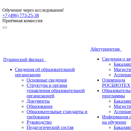
Обучение через исследования!
+7 (496) 773-25-38
Приёмная комиссия
Абитуриентам
Сведения о з
Пущинский филиал
Бакалав
Сведения об образовательной
Магистр
организации
Аспиран
Основные сведения
Олимпиада
Структура и органы
РОСБИОТЕХ
управления образовательной
Образователь
организацией
программы
Документы
Бакалав
Образование
Магистр
Образовательные стандарты и
Аспиран
требования
Информация о
Руководство
на обучение
Педагогический состав
Бакалав