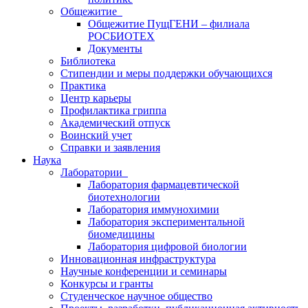
Общежитие
Общежитие ПущГЕНИ – филиала
РОСБИОТЕХ
Документы
Библиотека
Стипендии и меры поддержки обучающихся
Практика
Центр карьеры
Профилактика гриппа
Академический отпуск
Воинский учет
Справки и заявления
Наука
Лаборатории
Лаборатория фармацевтической
биотехнологии
Лаборатория иммунохимии
Лаборатория экспериментальной
биомедицины
Лаборатория цифровой биологии
Инновационная инфраструктура
Научные конференции и семинары
Конкурсы и гранты
Студенческое научное общество