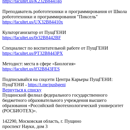
https://facultet.us/K232B8441go
Преподаватель робототехники и программирования от Школа
робототехники и программирования "Пиксель"
https://facultet.us/UX32B84410x
Культорганизатор от ПущГЕНИ
https://facultet.us/0r32B8442BF
Специалист по воспитательной работе от ПущГЕНИ
https://facultet.us/PT32B8443PX
Методист: места в сфере «Биология»
https://facultet.us/lf32B843FES
Подписывайся на соцсети Центра Карьеры ПущГЕНИ:
ПущГЕНИ -
https://t.me/pushgeni
Вернуться к списку
Пущинский филиал федерального государственного
бюджетного образовательного учреждения высшего
образования «Российский биотехнологический университет
(РОСБИОТЕХ)».
142290, Московская область, г. Пущино
проспект Науки, дом 3