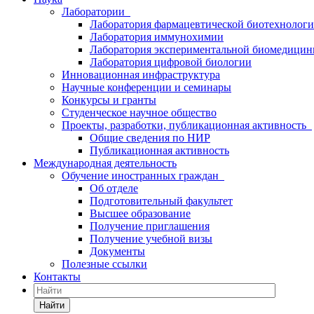
Лаборатории
Лаборатория фармацевтической биотехнолог
Лаборатория иммунохимии
Лаборатория экспериментальной биомедици
Лаборатория цифровой биологии
Инновационная инфраструктура
Научные конференции и семинары
Конкурсы и гранты
Студенческое научное общество
Проекты, разработки, публикационная активность
Общие сведения по НИР
Публикационная активность
Международная деятельность
Обучение иностранных граждан
Об отделе
Подготовительный факультет
Высшее образование
Получение приглашения
Получение учебной визы
Документы
Полезные ссылки
Контакты
Найти