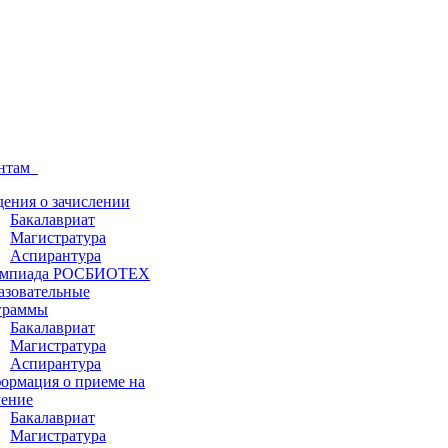
ентам
дения о зачислении
Бакалавриат
Магистратура
Аспирантура
мпиада РОСБИОТЕХ
азовательные
граммы
Бакалавриат
Магистратура
Аспирантура
ормация о приеме на
чение
Бакалавриат
Магистратура