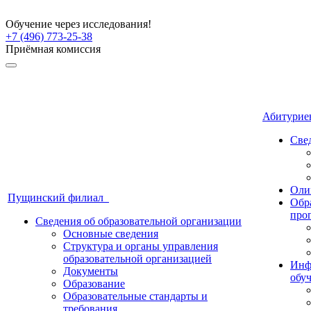
Обучение через исследования!
+7 (496) 773-25-38
Приёмная комиссия
Абитури
Све
Оли
Пущинский филиал
Обр
про
Сведения об образовательной организации
Основные сведения
Структура и органы управления
образовательной организацией
Инф
Документы
обу
Образование
Образовательные стандарты и
требования