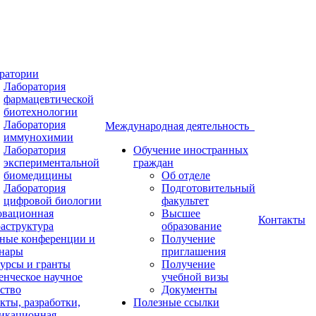
ратории
Лаборатория
фармацевтической
биотехнологии
Лаборатория
Международная деятельность
иммунохимии
Лаборатория
Обучение иностранных
экспериментальной
граждан
биомедицины
Об отделе
Лаборатория
Подготовительный
цифровой биологии
факультет
вационная
Высшее
Контакты
аструктура
образование
ные конференции и
Получение
нары
приглашения
урсы и гранты
Получение
енческое научное
учебной визы
ство
Документы
кты, разработки,
Полезные ссылки
икационная