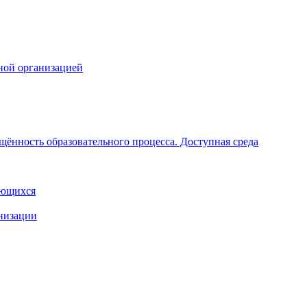
ной организацией
щённость образовательного процесса. Доступная среда
ающихся
анизации