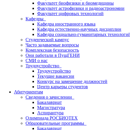
Факультет биофизики и биомедицины
Факультет астрофизики и радиоастрономии
Факультет цифровых технологий
Кафедры
Кафедра иностранного языка
Кафедра естественно-научных дисциплин
Кафедра социально-гуманитарных технологи
Студенческий кампус
Часто задаваемые вопросы
Комплексная безопасность
Они работали в ПущГЕНИ
СМИ о нас
Трудоустройство
Трудоустройство
Текущие вакансии
Конкурс на замещение должностей
Центр карьеры студентов
Абитуриентам
Сведения о зачислении
Бакалавриат
Магистратура
Аспирантура
Олимпиада РОСБИОТЕХ
Образовательные программы
Бакалавриат