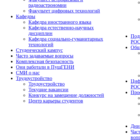
радиоастрономии
Факультет цифровых технологий
Кафедры
Кафедра иностранного языка
Кафедра естественно-научных
дисциплин
Под
Кафедра социально-гуманитарных
РО
технологий
Общ
Студенческий кампус
Часто задаваемые вопросы
Комплексная безопасность
Они работали в ПущГЕНИ
СМИ о нас
Трудоустройство
Циф
Трудоустройство
РО
Текущие вакансии
Про
Конкурс на замещение должностей
Центр карьеры студентов
Дни
Час
воп