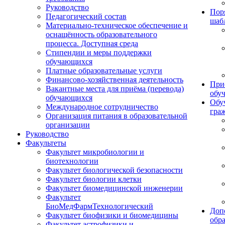
Руководство
Пор
Педагогический состав
шаб
Материально-техническое обеспечение и
оснащённость образовательного
процесса. Доступная среда
Стипендии и меры поддержки
обучающихся
Платные образовательные услуги
Финансово-хозяйственная деятельность
При
Вакантные места для приёма (перевода)
обу
обучающихся
Обу
Международное сотрудничество
гра
Организация питания в образовательной
организации
Руководство
Факультеты
Факультет микробиологии и
биотехнологии
Факультет биологической безопасности
Факультет биологии клетки
Факультет биомедицинской инженерии
Факультет
БиоМедФармТехнологический
Доп
Факультет биофизики и биомедицины
обр
Факультет астрофизики и