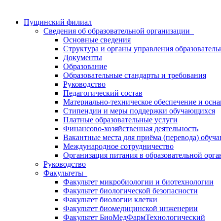
Пущинский филиал
Сведения об образовательной организации
Основные сведения
Структура и органы управления образователь
Документы
Образование
Образовательные стандарты и требования
Руководство
Педагогический состав
Материально-техническое обеспечение и осна
Стипендии и меры поддержки обучающихся
Платные образовательные услуги
Финансово-хозяйственная деятельность
Вакантные места для приёма (перевода) обуч
Международное сотрудничество
Организация питания в образовательной орг
Руководство
Факультеты
Факультет микробиологии и биотехнологии
Факультет биологической безопасности
Факультет биологии клетки
Факультет биомедицинской инженерии
Факультет БиоМедФармТехнологический