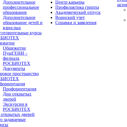
Дополнительное
Центр карьеры
акти
профессиональное
Профилактика гриппа
образование
Академический отпуск
Дополнительное
Воинский учет
образование детей и
Справки и заявления
взрослых
готовительные курсы
СБИОТЕХ
ежитие
Общежитие
ПущГЕНИ –
филиала
РОСБИОТЕХ
Документы
ровое пространство
СБИОТЕХ
фориентация
Профориентация
Дни открытых
дверей
Экскурсии в
РОСБИОТЕХ
 открытых дверей
то задаваемые
росы