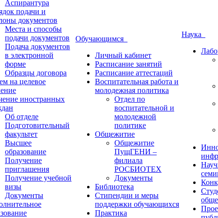
Аспирантура
ядок подачи и
лоны документов
Места и способы
Наука
подачи документов
Обучающимся
Подача документов
Лабо
в электронной
Личный кабинет
форме
Расписание занятий
Образцы договора
Расписание аттестаций
ем на целевое
Воспитательная работа и
чение
молодежная политика
чение иностранных
Отдел по
ждан
воспитательной и
Об отделе
молодежной
Подготовительный
политике
факультет
Общежитие
Высшее
Общежитие
Инно
образование
ПущГЕНИ –
инфр
Получение
филиала
Науч
приглашения
РОСБИОТЕХ
семи
Получение учебной
Документы
Конк
визы
Библиотека
Студ
Документы
Стипендии и меры
обще
олнительное
поддержки обучающихся
Прое
азование
Практика
публ