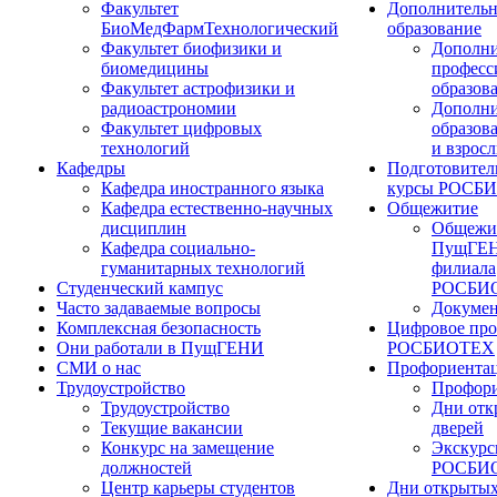
Факультет
Дополнительн
БиоМедФармТехнологический
образование
Факультет биофизики и
Дополни
биомедицины
професс
Факультет астрофизики и
образов
радиоастрономии
Дополни
Факультет цифровых
образов
технологий
и взрос
Кафедры
Подготовител
Кафедра иностранного языка
курсы РОСБ
Кафедра естественно-научных
Общежитие
дисциплин
Общежи
Кафедра социально-
ПущГЕН
гуманитарных технологий
филиала
Студенческий кампус
РОСБИ
Часто задаваемые вопросы
Докуме
Комплексная безопасность
Цифровое про
Они работали в ПущГЕНИ
РОСБИОТЕХ
СМИ о нас
Профориента
Трудоустройство
Профори
Трудоустройство
Дни отк
Текущие вакансии
дверей
Конкурс на замещение
Экскурс
должностей
РОСБИ
Центр карьеры студентов
Дни открытых