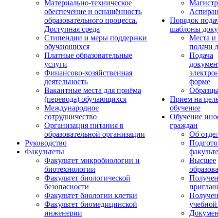
Материально-техническое
Магистр
обеспечение и оснащённость
Аспиран
образовательного процесса.
Порядок пода
Доступная среда
шаблоны доку
Стипендии и меры поддержки
Места и
обучающихся
подачи 
Платные образовательные
Подача
услуги
докумен
Финансово-хозяйственная
электро
деятельность
форме
Вакантные места для приёма
Образцы
(перевода) обучающихся
Прием на цел
Международное
обучение
сотрудничество
Обучение ино
Организация питания в
граждан
образовательной организации
Об отде
Руководство
Подгото
Факультеты
факульт
Факультет микробиологии и
Высшее
биотехнологии
образов
Факультет биологической
Получе
безопасности
приглаш
Факультет биологии клетки
Получе
Факультет биомедицинской
учебной
инженерии
Докуме