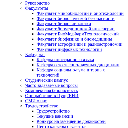
Руководство
Факультеты
Факультет микробиологии и биотехнологии
Факультет биологической безопасности
Факультет биологии клетки
Факультет биомедицинской инженерии
Факультет БиоМедФармТехнологический
Факультет биофизики и биомедицины
Факультет астрофизики и радиоастрономии
Факультет цифровых технологий
Кафедры
Кафедра иностранного языка
Кафедра естественно-научных дисциплин
Кафедра социально-гуманитарных
технологий
Студенческий кампус
Часто задаваемые вопросы
Комплексная безопасность
Они работали в ПущГЕНИ
СМИ о нас
Трудоустройство
Трудоустройство
Текущие вакансии
Конкурс на замещение должностей
Центр карьеры студентов