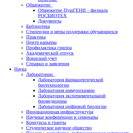
Общежитие
Общежитие ПущГЕНИ – филиала
РОСБИОТЕХ
Документы
Библиотека
Стипендии и меры поддержки обучающихся
Практика
Центр карьеры
Профилактика гриппа
Академический отпуск
Воинский учет
Справки и заявления
Наука
Лаборатории
Лаборатория фармацевтической
биотехнологии
Лаборатория иммунохимии
Лаборатория экспериментальной
биомедицины
Лаборатория цифровой биологии
Инновационная инфраструктура
Научные конференции и семинары
Конкурсы и гранты
Студенческое научное общество