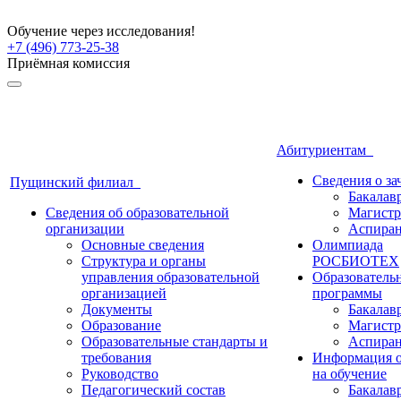
Обучение через исследования!
+7 (496) 773-25-38
Приёмная комиссия
Абитуриентам
Сведения о з
Пущинский филиал
Бакалав
Сведения об образовательной
Магистр
организации
Аспиран
Основные сведения
Олимпиада
Структура и органы
РОСБИОТЕХ
управления образовательной
Образователь
организацией
программы
Документы
Бакалав
Образование
Магистр
Образовательные стандарты и
Аспиран
требования
Информация о
Руководство
на обучение
Педагогический состав
Бакалав