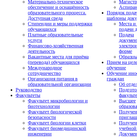
Материально-техническое
Магистр
обеспечение и оснащённость
Аспиран
образовательного процесса.
Порядок пода
Доступная среда
шаблоны доку
Стипендии и меры поддержки
Места и
обучающихся
подачи 
Платные образовательные
Подача
услуги
докумен
Финансово-хозяйственная
электро
деятельность
форме
Вакантные места для приёма
Образцы
(перевода) обучающихся
Прием на цел
Международное
обучение
сотрудничество
Обучение ино
Организация питания в
граждан
образовательной организации
Об отде
Руководство
Подгото
Факультеты
факульт
Факультет микробиологии и
Высшее
биотехнологии
образов
Факультет биологической
Получе
безопасности
приглаш
Факультет биологии клетки
Получе
Факультет биомедицинской
учебной
инженерии
Докуме