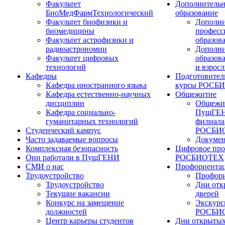
Факультет
Дополнительн
БиоМедФармТехнологический
образование
Факультет биофизики и
Дополни
биомедицины
професс
Факультет астрофизики и
образов
радиоастрономии
Дополни
Факультет цифровых
образов
технологий
и взрос
Кафедры
Подготовител
Кафедра иностранного языка
курсы РОСБ
Кафедра естественно-научных
Общежитие
дисциплин
Общежи
Кафедра социально-
ПущГЕН
гуманитарных технологий
филиала
Студенческий кампус
РОСБИ
Часто задаваемые вопросы
Докуме
Комплексная безопасность
Цифровое про
Они работали в ПущГЕНИ
РОСБИОТЕХ
СМИ о нас
Профориента
Трудоустройство
Профори
Трудоустройство
Дни отк
Текущие вакансии
дверей
Конкурс на замещение
Экскурс
должностей
РОСБИ
Центр карьеры студентов
Дни открытых