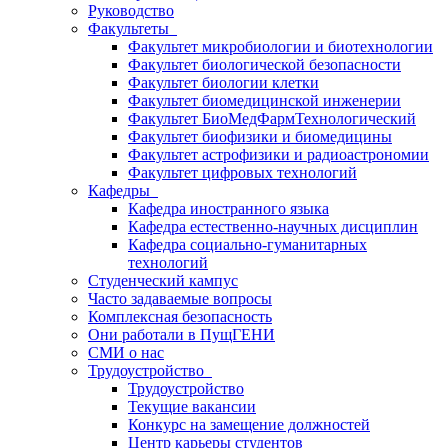
Руководство
Факультеты
Факультет микробиологии и биотехнологии
Факультет биологической безопасности
Факультет биологии клетки
Факультет биомедицинской инженерии
Факультет БиоМедФармТехнологический
Факультет биофизики и биомедицины
Факультет астрофизики и радиоастрономии
Факультет цифровых технологий
Кафедры
Кафедра иностранного языка
Кафедра естественно-научных дисциплин
Кафедра социально-гуманитарных
технологий
Студенческий кампус
Часто задаваемые вопросы
Комплексная безопасность
Они работали в ПущГЕНИ
СМИ о нас
Трудоустройство
Трудоустройство
Текущие вакансии
Конкурс на замещение должностей
Центр карьеры студентов