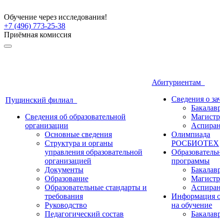
Обучение через исследования!
+7 (496) 773-25-38
Приёмная комиссия
Абитуриентам
Сведения о з
Пущинский филиал
Бакалав
Сведения об образовательной
Магистр
организации
Аспиран
Основные сведения
Олимпиада
Структура и органы
РОСБИОТЕХ
управления образовательной
Образователь
организацией
программы
Документы
Бакалав
Образование
Магистр
Образовательные стандарты и
Аспиран
требования
Информация о
Руководство
на обучение
Педагогический состав
Бакалав