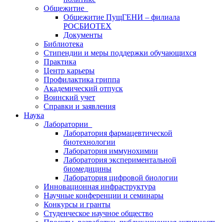
Общежитие
Общежитие ПущГЕНИ – филиала
РОСБИОТЕХ
Документы
Библиотека
Стипендии и меры поддержки обучающихся
Практика
Центр карьеры
Профилактика гриппа
Академический отпуск
Воинский учет
Справки и заявления
Наука
Лаборатории
Лаборатория фармацевтической
биотехнологии
Лаборатория иммунохимии
Лаборатория экспериментальной
биомедицины
Лаборатория цифровой биологии
Инновационная инфраструктура
Научные конференции и семинары
Конкурсы и гранты
Студенческое научное общество