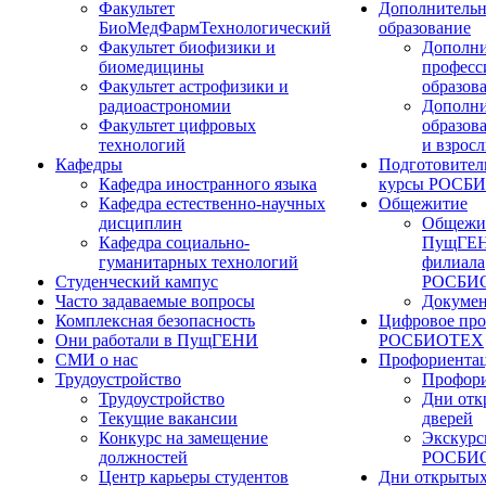
Факультет
Дополнительн
БиоМедФармТехнологический
образование
Факультет биофизики и
Дополни
биомедицины
професс
Факультет астрофизики и
образов
радиоастрономии
Дополни
Факультет цифровых
образов
технологий
и взрос
Кафедры
Подготовител
Кафедра иностранного языка
курсы РОСБ
Кафедра естественно-научных
Общежитие
дисциплин
Общежи
Кафедра социально-
ПущГЕН
гуманитарных технологий
филиала
Студенческий кампус
РОСБИ
Часто задаваемые вопросы
Докуме
Комплексная безопасность
Цифровое про
Они работали в ПущГЕНИ
РОСБИОТЕХ
СМИ о нас
Профориента
Трудоустройство
Профори
Трудоустройство
Дни отк
Текущие вакансии
дверей
Конкурс на замещение
Экскурс
должностей
РОСБИ
Центр карьеры студентов
Дни открытых