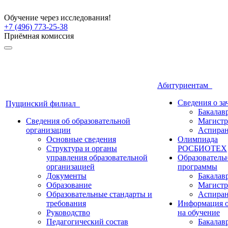
Обучение через исследования!
+7 (496) 773-25-38
Приёмная комиссия
Абитуриентам
Сведения о з
Пущинский филиал
Бакалав
Сведения об образовательной
Магистр
организации
Аспиран
Основные сведения
Олимпиада
Структура и органы
РОСБИОТЕХ
управления образовательной
Образователь
организацией
программы
Документы
Бакалав
Образование
Магистр
Образовательные стандарты и
Аспиран
требования
Информация о
Руководство
на обучение
Педагогический состав
Бакалав