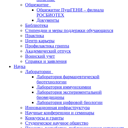
Общежитие
Общежитие ПущГЕНИ – филиала
РОСБИОТЕХ
Документы
Библиотека
Стипендии и меры поддержки обучающихся
Практика
Центр карьеры
Профилактика гриппа
Академический отпуск
Воинский учет
Справки и заявления
Наука
Лаборатории
Лаборатория фармацевтической
биотехнологии
Лаборатория иммунохимии
Лаборатория экспериментальной
биомедицины
Лаборатория цифровой биологии
Инновационная инфраструктура
Научные конференции и семинары
Конкурсы и гранты
Студенческое научное общество