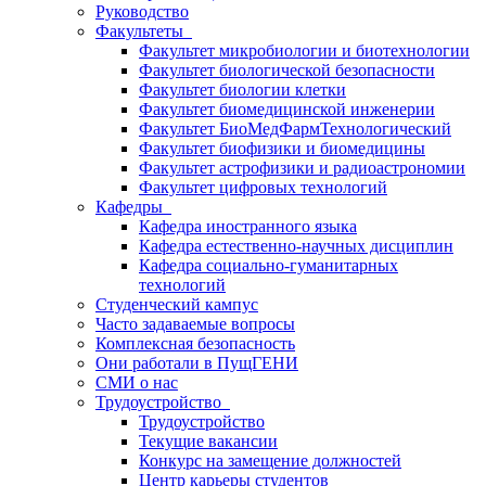
Руководство
Факультеты
Факультет микробиологии и биотехнологии
Факультет биологической безопасности
Факультет биологии клетки
Факультет биомедицинской инженерии
Факультет БиоМедФармТехнологический
Факультет биофизики и биомедицины
Факультет астрофизики и радиоастрономии
Факультет цифровых технологий
Кафедры
Кафедра иностранного языка
Кафедра естественно-научных дисциплин
Кафедра социально-гуманитарных
технологий
Студенческий кампус
Часто задаваемые вопросы
Комплексная безопасность
Они работали в ПущГЕНИ
СМИ о нас
Трудоустройство
Трудоустройство
Текущие вакансии
Конкурс на замещение должностей
Центр карьеры студентов