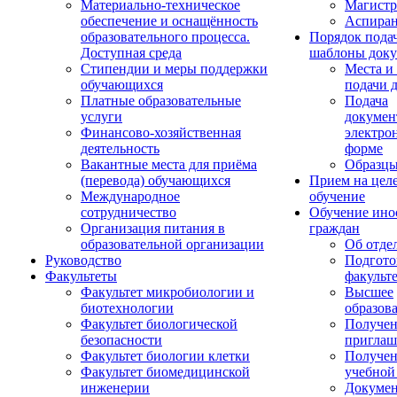
Материально-техническое
Магистр
обеспечение и оснащённость
Аспиран
образовательного процесса.
Порядок пода
Доступная среда
шаблоны доку
Стипендии и меры поддержки
Места и
обучающихся
подачи 
Платные образовательные
Подача
услуги
докумен
Финансово-хозяйственная
электро
деятельность
форме
Вакантные места для приёма
Образцы
(перевода) обучающихся
Прием на цел
Международное
обучение
сотрудничество
Обучение ино
Организация питания в
граждан
образовательной организации
Об отде
Руководство
Подгото
Факультеты
факульт
Факультет микробиологии и
Высшее
биотехнологии
образов
Факультет биологической
Получе
безопасности
приглаш
Факультет биологии клетки
Получе
Факультет биомедицинской
учебной
инженерии
Докуме