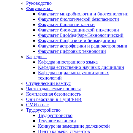
Руководство
Факультеты
Факультет микробиологии и биотехнологии
Факультет биологической безопасности
Факультет биологии клетки
Факультет биомедицинской инженерии
Факультет БиоМедФармТехнологический
Факультет биофизики и биомедицины
Факультет астрофизики и радиоастрономии
Факультет цифровых технологий
Кафедры
Кафедра иностранного языка
Кафедра естественно-научных дисциплин
Кафедра социально-гуманитарных
технологий
Студенческий кампус
Часто задаваемые вопросы
Комплексная безопасность
Они работали в ПущГЕНИ
СМИ о нас
Трудоустройство
Трудоустройство
Текущие вакансии
Конкурс на замещение должностей
Центр карьеры студентов