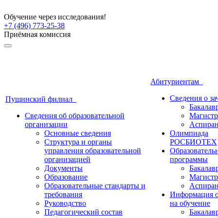
Обучение через исследования!
+7 (496) 773-25-38
Приёмная комиссия
Абитуриентам
Сведения о з
Пущинский филиал
Бакалав
Сведения об образовательной
Магистр
организации
Аспиран
Основные сведения
Олимпиада
Структура и органы
РОСБИОТЕХ
управления образовательной
Образователь
организацией
программы
Документы
Бакалав
Образование
Магистр
Образовательные стандарты и
Аспиран
требования
Информация о
Руководство
на обучение
Педагогический состав
Бакалав