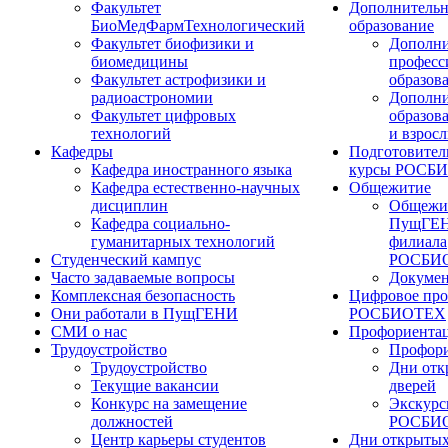
Факультет
Дополнительн
БиоМедФармТехнологический
образование
Факультет биофизики и
Дополни
биомедицины
професс
Факультет астрофизики и
образов
радиоастрономии
Дополни
Факультет цифровых
образов
технологий
и взрос
Кафедры
Подготовител
Кафедра иностранного языка
курсы РОСБ
Кафедра естественно-научных
Общежитие
дисциплин
Общежи
Кафедра социально-
ПущГЕН
гуманитарных технологий
филиала
Студенческий кампус
РОСБИ
Часто задаваемые вопросы
Докуме
Комплексная безопасность
Цифровое про
Они работали в ПущГЕНИ
РОСБИОТЕХ
СМИ о нас
Профориента
Трудоустройство
Профори
Трудоустройство
Дни отк
Текущие вакансии
дверей
Конкурс на замещение
Экскурс
должностей
РОСБИ
Центр карьеры студентов
Дни открытых