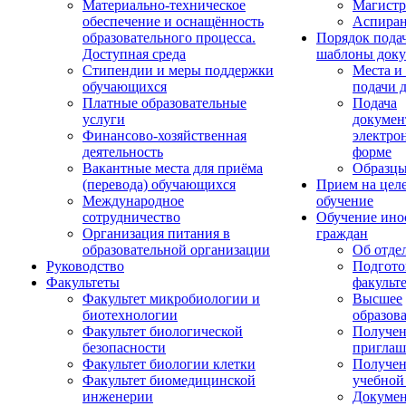
Материально-техническое
Магистр
обеспечение и оснащённость
Аспиран
образовательного процесса.
Порядок пода
Доступная среда
шаблоны доку
Стипендии и меры поддержки
Места и
обучающихся
подачи 
Платные образовательные
Подача
услуги
докумен
Финансово-хозяйственная
электро
деятельность
форме
Вакантные места для приёма
Образцы
(перевода) обучающихся
Прием на цел
Международное
обучение
сотрудничество
Обучение ино
Организация питания в
граждан
образовательной организации
Об отде
Руководство
Подгото
Факультеты
факульт
Факультет микробиологии и
Высшее
биотехнологии
образов
Факультет биологической
Получе
безопасности
приглаш
Факультет биологии клетки
Получе
Факультет биомедицинской
учебной
инженерии
Докуме