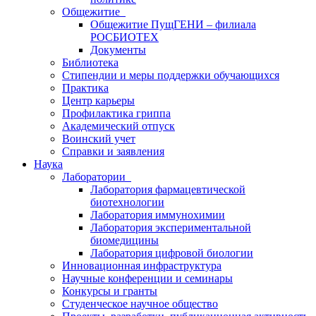
Общежитие
Общежитие ПущГЕНИ – филиала
РОСБИОТЕХ
Документы
Библиотека
Стипендии и меры поддержки обучающихся
Практика
Центр карьеры
Профилактика гриппа
Академический отпуск
Воинский учет
Справки и заявления
Наука
Лаборатории
Лаборатория фармацевтической
биотехнологии
Лаборатория иммунохимии
Лаборатория экспериментальной
биомедицины
Лаборатория цифровой биологии
Инновационная инфраструктура
Научные конференции и семинары
Конкурсы и гранты
Студенческое научное общество