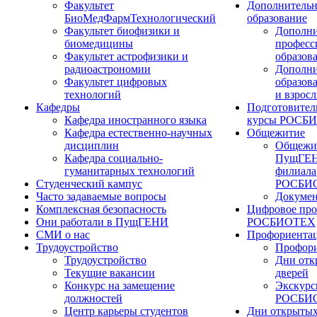
Факультет
Дополнительн
БиоМедФармТехнологический
образование
Факультет биофизики и
Дополни
биомедицины
професс
Факультет астрофизики и
образов
радиоастрономии
Дополни
Факультет цифровых
образов
технологий
и взрос
Кафедры
Подготовител
Кафедра иностранного языка
курсы РОСБ
Кафедра естественно-научных
Общежитие
дисциплин
Общежи
Кафедра социально-
ПущГЕН
гуманитарных технологий
филиала
Студенческий кампус
РОСБИ
Часто задаваемые вопросы
Докуме
Комплексная безопасность
Цифровое про
Они работали в ПущГЕНИ
РОСБИОТЕХ
СМИ о нас
Профориента
Трудоустройство
Профори
Трудоустройство
Дни отк
Текущие вакансии
дверей
Конкурс на замещение
Экскурс
должностей
РОСБИ
Центр карьеры студентов
Дни открытых