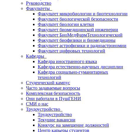
Руководство
Факультеты
Факультет микробиологии и биотехнологии
Факультет биологической безопасности
Факультет биологии клетки
Факультет биомедицинской инженерии
Факультет БиоМедФармТехнологический
Факультет биофизики и биомедицины
Факультет астрофизики и радиоастрономии
Факультет цифровых технологий
Кафедры
Кафедра иностранного языка
Кафедра естественно-научных дисциплин
Кафедра социально-гуманитарных
технологий
Студенческий кампус
Часто задаваемые вопросы
Комплексная безопасность
Они работали в ПущГЕНИ
СМИ о нас
Трудоустройство
Трудоустройство
Текущие вакансии
Конкурс на замещение должностей
Центр карьеры студентов