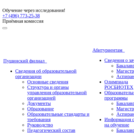
Обучение через исследования!
+7 (496) 773-25-38
Приёмная комиссия
Абитуриентам
Сведения о з
Пущинский филиал
Бакалав
Сведения об образовательной
Магистр
организации
Аспиран
Основные сведения
Олимпиада
Структура и органы
РОСБИОТЕХ
управления образовательной
Образователь
организацией
программы
Документы
Бакалав
Образование
Магистр
Образовательные стандарты и
Аспиран
требования
Информация о
Руководство
на обучение
Педагогический состав
Бакалав