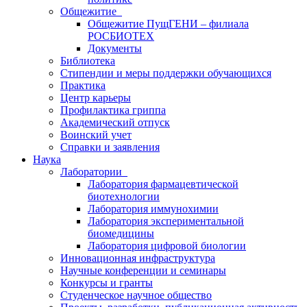
Общежитие
Общежитие ПущГЕНИ – филиала
РОСБИОТЕХ
Документы
Библиотека
Стипендии и меры поддержки обучающихся
Практика
Центр карьеры
Профилактика гриппа
Академический отпуск
Воинский учет
Справки и заявления
Наука
Лаборатории
Лаборатория фармацевтической
биотехнологии
Лаборатория иммунохимии
Лаборатория экспериментальной
биомедицины
Лаборатория цифровой биологии
Инновационная инфраструктура
Научные конференции и семинары
Конкурсы и гранты
Студенческое научное общество