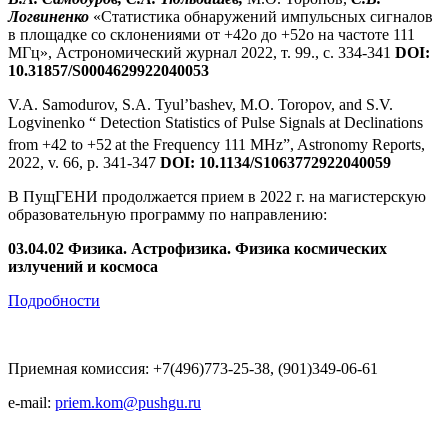
Логвиненко
«Статистика обнаружений импульсных сигналов
в площадке со склонениями от +42о до +52о на частоте 111
МГц», Астрономический журнал 2022, т. 99., с. 334-341
DOI
:
10.31857/
S
0004629922040053
V.A. Samodurov, S.A. Tyul’bashev, M.O. Toropov, and S.V.
Logvinenko “ Detection Statistics of Pulse Signals at Declinations
from +42 to +52
at the Frequency 111 MHz”, Astronomy Reports,
2022, v. 66, p. 341-347
DOI:
10.1134/S1063772922040059
В ПущГЕНИ продолжается прием в 2022 г. на магистерскую
образовательную программу по направлению:
03.04.02 Физика. Астрофизика. Физика космических
излучений и космоса
Подробности
Приемная комиссия: +7(496)773-25-38, (901)349-06-61
e-mail:
priem.kom@pushgu.ru