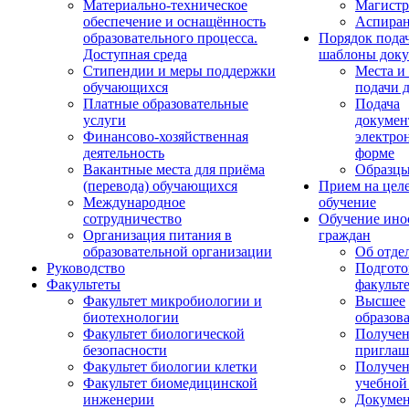
Материально-техническое
Магистр
обеспечение и оснащённость
Аспиран
образовательного процесса.
Порядок пода
Доступная среда
шаблоны доку
Стипендии и меры поддержки
Места и
обучающихся
подачи 
Платные образовательные
Подача
услуги
докумен
Финансово-хозяйственная
электро
деятельность
форме
Вакантные места для приёма
Образцы
(перевода) обучающихся
Прием на цел
Международное
обучение
сотрудничество
Обучение ино
Организация питания в
граждан
образовательной организации
Об отде
Руководство
Подгото
Факультеты
факульт
Факультет микробиологии и
Высшее
биотехнологии
образов
Факультет биологической
Получе
безопасности
приглаш
Факультет биологии клетки
Получе
Факультет биомедицинской
учебной
инженерии
Докуме