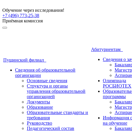
Обучение через исследования!
+7 (496) 773-25-38
Приёмная комиссия
Абитуриентам
Сведения о з
Пущинский филиал
Бакалав
Сведения об образовательной
Магистр
организации
Аспиран
Основные сведения
Олимпиада
Структура и органы
РОСБИОТЕХ
управления образовательной
Образователь
организацией
программы
Документы
Бакалав
Образование
Магистр
Образовательные стандарты и
Аспиран
требования
Информация о
Руководство
на обучение
Педагогический состав
Бакалав