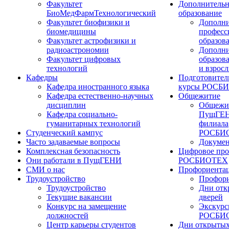
Факультет
Дополнительн
БиоМедФармТехнологический
образование
Факультет биофизики и
Дополни
биомедицины
професс
Факультет астрофизики и
образов
радиоастрономии
Дополни
Факультет цифровых
образов
технологий
и взрос
Кафедры
Подготовител
Кафедра иностранного языка
курсы РОСБ
Кафедра естественно-научных
Общежитие
дисциплин
Общежи
Кафедра социально-
ПущГЕН
гуманитарных технологий
филиала
Студенческий кампус
РОСБИ
Часто задаваемые вопросы
Докуме
Комплексная безопасность
Цифровое про
Они работали в ПущГЕНИ
РОСБИОТЕХ
СМИ о нас
Профориента
Трудоустройство
Профори
Трудоустройство
Дни отк
Текущие вакансии
дверей
Конкурс на замещение
Экскурс
должностей
РОСБИ
Центр карьеры студентов
Дни открытых