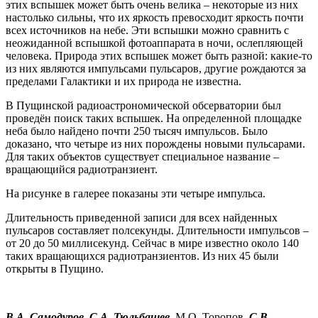
этих вспышек может быть очень велика – некоторые из них
настолько сильны, что их яркость превосходит яркость почти
всех источников на небе. Эти вспышки можно сравнить с
неожиданной вспышкой фотоаппарата в ночи, ослепляющей
человека. Природа этих вспышек может быть разной: какие-то
из них являются импульсами пульсаров, другие рождаются за
пределами Галактики и их природа не известна.
В Пущинской радиоастрономической обсерватории был
проведён поиск таких вспышек. На определенной площадке
неба было найдено почти 250 тысяч импульсов. Было
доказано, что четыре из них порождены новыми пульсарами.
Для таких объектов существует специальное название –
вращающийся радиотранзиент.
На рисунке в галерее показаны эти четыре импульса.
Длительность приведенной записи для всех найденных
пульсаров составляет полсекунды. Длительности импульсов –
от 20 до 50 миллисекунд. Сейчас в мире известно около 140
таких вращающихся радиотранзиентов. Из них 45 были
открыты в Пущино.
В.А. Самодуров, С.А. Тюльбашев,
М.О. Торопов,
С.В.