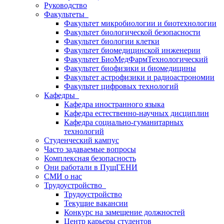
Руководство
Факультеты
Факультет микробиологии и биотехнологии
Факультет биологической безопасности
Факультет биологии клетки
Факультет биомедицинской инженерии
Факультет БиоМедФармТехнологический
Факультет биофизики и биомедицины
Факультет астрофизики и радиоастрономии
Факультет цифровых технологий
Кафедры
Кафедра иностранного языка
Кафедра естественно-научных дисциплин
Кафедра социально-гуманитарных
технологий
Студенческий кампус
Часто задаваемые вопросы
Комплексная безопасность
Они работали в ПущГЕНИ
СМИ о нас
Трудоустройство
Трудоустройство
Текущие вакансии
Конкурс на замещение должностей
Центр карьеры студентов