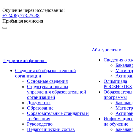
Обучение через исследования!
+7 (496) 773-25-38
Приёмная комиссия
Абитуриентам
Сведения о з
Пущинский филиал
Бакалав
Сведения об образовательной
Магистр
организации
Аспиран
Основные сведения
Олимпиада
Структура и органы
РОСБИОТЕХ
управления образовательной
Образователь
организацией
программы
Документы
Бакалав
Образование
Магистр
Образовательные стандарты и
Аспиран
требования
Информация о
Руководство
на обучение
Педагогический состав
Бакалав