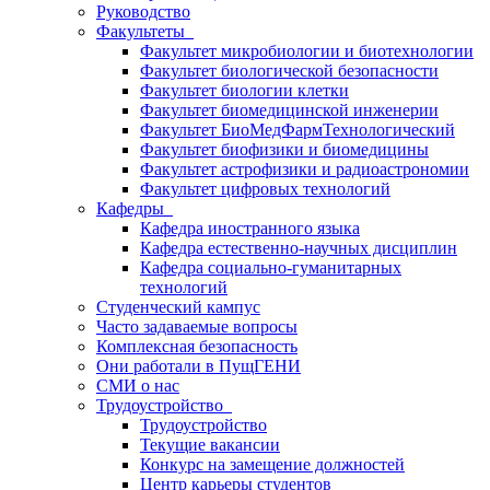
Руководство
Факультеты
Факультет микробиологии и биотехнологии
Факультет биологической безопасности
Факультет биологии клетки
Факультет биомедицинской инженерии
Факультет БиоМедФармТехнологический
Факультет биофизики и биомедицины
Факультет астрофизики и радиоастрономии
Факультет цифровых технологий
Кафедры
Кафедра иностранного языка
Кафедра естественно-научных дисциплин
Кафедра социально-гуманитарных
технологий
Студенческий кампус
Часто задаваемые вопросы
Комплексная безопасность
Они работали в ПущГЕНИ
СМИ о нас
Трудоустройство
Трудоустройство
Текущие вакансии
Конкурс на замещение должностей
Центр карьеры студентов