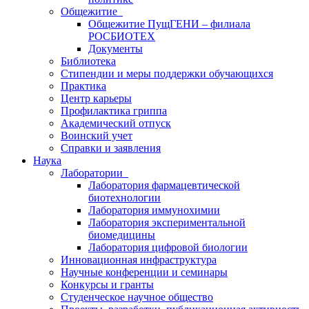
Общежитие
Общежитие ПущГЕНИ – филиала
РОСБИОТЕХ
Документы
Библиотека
Стипендии и меры поддержки обучающихся
Практика
Центр карьеры
Профилактика гриппа
Академический отпуск
Воинский учет
Справки и заявления
Наука
Лаборатории
Лаборатория фармацевтической
биотехнологии
Лаборатория иммунохимии
Лаборатория экспериментальной
биомедицины
Лаборатория цифровой биологии
Инновационная инфраструктура
Научные конференции и семинары
Конкурсы и гранты
Студенческое научное общество