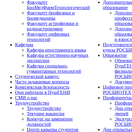
Факультет
Дополнительн
БиоМедФармТехнологический
образование
Факультет биофизики и
Дополни
биомедицины
професс
Факультет астрофизики и
образов
радиоастрономии
Дополни
Факультет цифровых
образов
технологий
и взрос
Кафедры
Подготовител
Кафедра иностранного языка
курсы РОСБ
Кафедра естественно-научных
Общежитие
дисциплин
Общежи
Кафедра социально-
ПущГЕН
гуманитарных технологий
филиала
Студенческий кампус
РОСБИ
Часто задаваемые вопросы
Докуме
Комплексная безопасность
Цифровое про
Они работали в ПущГЕНИ
РОСБИОТЕХ
СМИ о нас
Профориента
Трудоустройство
Профори
Трудоустройство
Дни отк
Текущие вакансии
дверей
Конкурс на замещение
Экскурс
должностей
РОСБИ
Центр карьеры студентов
Дни открытых