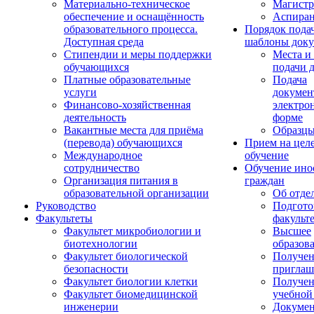
Материально-техническое
Магистр
обеспечение и оснащённость
Аспиран
образовательного процесса.
Порядок пода
Доступная среда
шаблоны доку
Стипендии и меры поддержки
Места и
обучающихся
подачи 
Платные образовательные
Подача
услуги
докумен
Финансово-хозяйственная
электро
деятельность
форме
Вакантные места для приёма
Образцы
(перевода) обучающихся
Прием на цел
Международное
обучение
сотрудничество
Обучение ино
Организация питания в
граждан
образовательной организации
Об отде
Руководство
Подгото
Факультеты
факульт
Факультет микробиологии и
Высшее
биотехнологии
образов
Факультет биологической
Получе
безопасности
приглаш
Факультет биологии клетки
Получе
Факультет биомедицинской
учебной
инженерии
Докуме