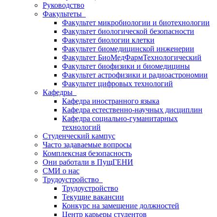
Руководство
Факультеты
Факультет микробиологии и биотехнологии
Факультет биологической безопасности
Факультет биологии клетки
Факультет биомедицинской инженерии
Факультет БиоМедФармТехнологический
Факультет биофизики и биомедицины
Факультет астрофизики и радиоастрономии
Факультет цифровых технологий
Кафедры
Кафедра иностранного языка
Кафедра естественно-научных дисциплин
Кафедра социально-гуманитарных
технологий
Студенческий кампус
Часто задаваемые вопросы
Комплексная безопасность
Они работали в ПущГЕНИ
СМИ о нас
Трудоустройство
Трудоустройство
Текущие вакансии
Конкурс на замещение должностей
Центр карьеры студентов