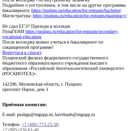
Подробнее о поступлении, в том числе на другие программы
бакалавриата:
https://pushgu.ru/education/for-entrants/bachelor/
Магистратура:
https://pushgu.ru/education/for-entrants/magistracy/
Не сдал ЕГЭ? Приходи в колледж
ПущГЕНИ
https://pushgu.ru/education/for-entrants/secondary-
vocational-education/
После колледжа можно учиться в бакалавриате по
сокращенной программе!
Вернуться к списку
Пущинский филиал федерального государственного
бюджетного образовательного учреждения высшего
образования «Российский биотехнологический университет
(РОСБИОТЕХ)».
142290, Московская область, г. Пущино
проспект Науки, дом 3
Приёмная комиссия:
E-mail: pushgu@mgupp.ru; bavrinads@mgupp.ru
Телефон:
+7 (496) 773-25-38;
+7 (985) 036-61-46