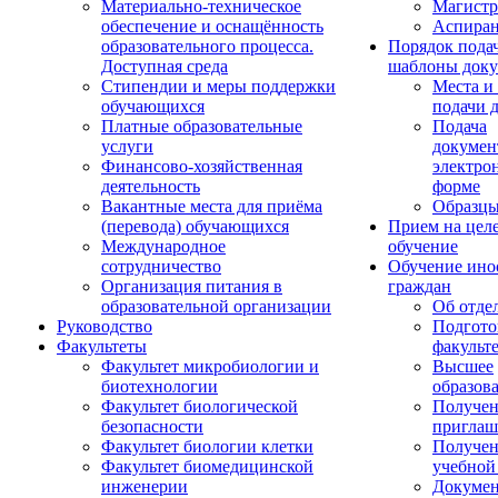
Материально-техническое
Магистр
обеспечение и оснащённость
Аспиран
образовательного процесса.
Порядок пода
Доступная среда
шаблоны доку
Стипендии и меры поддержки
Места и
обучающихся
подачи 
Платные образовательные
Подача
услуги
докумен
Финансово-хозяйственная
электро
деятельность
форме
Вакантные места для приёма
Образцы
(перевода) обучающихся
Прием на цел
Международное
обучение
сотрудничество
Обучение ино
Организация питания в
граждан
образовательной организации
Об отде
Руководство
Подгото
Факультеты
факульт
Факультет микробиологии и
Высшее
биотехнологии
образов
Факультет биологической
Получе
безопасности
приглаш
Факультет биологии клетки
Получе
Факультет биомедицинской
учебной
инженерии
Докуме