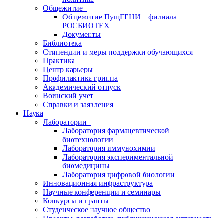
Общежитие
Общежитие ПущГЕНИ – филиала
РОСБИОТЕХ
Документы
Библиотека
Стипендии и меры поддержки обучающихся
Практика
Центр карьеры
Профилактика гриппа
Академический отпуск
Воинский учет
Справки и заявления
Наука
Лаборатории
Лаборатория фармацевтической
биотехнологии
Лаборатория иммунохимии
Лаборатория экспериментальной
биомедицины
Лаборатория цифровой биологии
Инновационная инфраструктура
Научные конференции и семинары
Конкурсы и гранты
Студенческое научное общество