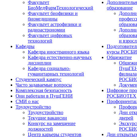
Факультет
Дополнительн
БиоМедФармТехнологический
образование
Факультет биофизики и
Дополни
биомедицины
професс
Факультет астрофизики и
образов
радиоастрономии
Дополни
Факультет цифровых
образов
технологий
и взрос
Кафедры
Подготовител
Кафедра иностранного языка
курсы РОСБ
Кафедра естественно-научных
Общежитие
дисциплин
Общежи
Кафедра социально-
ПущГЕН
гуманитарных технологий
филиала
Студенческий кампус
РОСБИ
Часто задаваемые вопросы
Докуме
Комплексная безопасность
Цифровое про
Они работали в ПущГЕНИ
РОСБИОТЕХ
СМИ о нас
Профориента
Трудоустройство
Профори
Трудоустройство
Дни отк
Текущие вакансии
дверей
Конкурс на замещение
Экскурс
должностей
РОСБИ
Центр карьеры студентов
Дни открытых