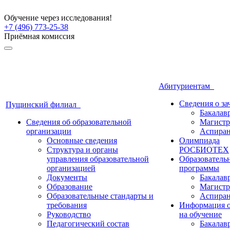
Обучение через исследования!
+7 (496) 773-25-38
Приёмная комиссия
Абитуриентам
Сведения о з
Пущинский филиал
Бакалав
Сведения об образовательной
Магистр
организации
Аспиран
Основные сведения
Олимпиада
Структура и органы
РОСБИОТЕХ
управления образовательной
Образователь
организацией
программы
Документы
Бакалав
Образование
Магистр
Образовательные стандарты и
Аспиран
требования
Информация о
Руководство
на обучение
Педагогический состав
Бакалав