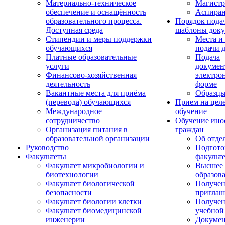
Материально-техническое
Магистр
обеспечение и оснащённость
Аспиран
образовательного процесса.
Порядок пода
Доступная среда
шаблоны доку
Стипендии и меры поддержки
Места и
обучающихся
подачи 
Платные образовательные
Подача
услуги
докумен
Финансово-хозяйственная
электро
деятельность
форме
Вакантные места для приёма
Образцы
(перевода) обучающихся
Прием на цел
Международное
обучение
сотрудничество
Обучение ино
Организация питания в
граждан
образовательной организации
Об отде
Руководство
Подгото
Факультеты
факульт
Факультет микробиологии и
Высшее
биотехнологии
образов
Факультет биологической
Получе
безопасности
приглаш
Факультет биологии клетки
Получе
Факультет биомедицинской
учебной
инженерии
Докуме