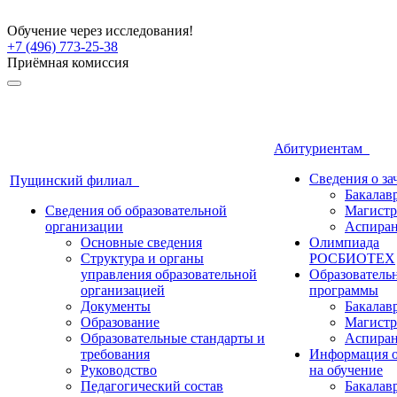
Обучение через исследования!
+7 (496) 773-25-38
Приёмная комиссия
Абитуриентам
Сведения о з
Пущинский филиал
Бакалав
Сведения об образовательной
Магистр
организации
Аспиран
Основные сведения
Олимпиада
Структура и органы
РОСБИОТЕХ
управления образовательной
Образователь
организацией
программы
Документы
Бакалав
Образование
Магистр
Образовательные стандарты и
Аспиран
требования
Информация о
Руководство
на обучение
Педагогический состав
Бакалав