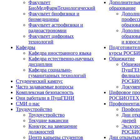
Факультет
Дополнительн
БиоМедФармТехнологический
образование
Факультет биофизики и
Дополни
биомедицины
професс
Факультет астрофизики и
образов
радиоастрономии
Дополни
Факультет цифровых
образов
технологий
и взрос
Кафедры
Подготовител
Кафедра иностранного языка
курсы РОСБ
Кафедра естественно-научных
Общежитие
дисциплин
Общежи
Кафедра социально-
ПущГЕН
гуманитарных технологий
филиала
Студенческий кампус
РОСБИ
Часто задаваемые вопросы
Докуме
Комплексная безопасность
Цифровое про
Они работали в ПущГЕНИ
РОСБИОТЕХ
СМИ о нас
Профориента
Трудоустройство
Профори
Трудоустройство
Дни отк
Текущие вакансии
дверей
Конкурс на замещение
Экскурс
должностей
РОСБИ
Центр карьеры студентов
Дни открытых