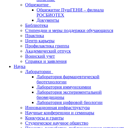
Общежитие
Общежитие ПущГЕНИ – филиала
РОСБИОТЕХ
Документы
Библиотека
Стипендии и меры поддержки обучающихся
Практика
Центр карьеры
Профилактика гриппа
Академический отпуск
Воинский учет
Справки и заявления
Наука
Лаборатории
Лаборатория фармацевтической
биотехнологии
Лаборатория иммунохимии
Лаборатория экспериментальной
биомедицины
Лаборатория цифровой биологии
Инновационная инфраструктура
Научные конференции и семинары
Конкурсы и гранты
Студенческое научное общество