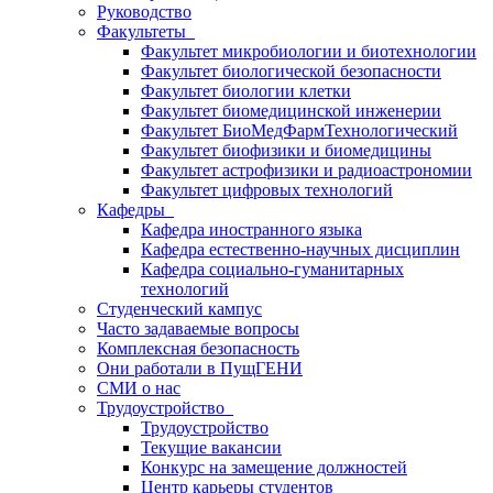
Руководство
Факультеты
Факультет микробиологии и биотехнологии
Факультет биологической безопасности
Факультет биологии клетки
Факультет биомедицинской инженерии
Факультет БиоМедФармТехнологический
Факультет биофизики и биомедицины
Факультет астрофизики и радиоастрономии
Факультет цифровых технологий
Кафедры
Кафедра иностранного языка
Кафедра естественно-научных дисциплин
Кафедра социально-гуманитарных
технологий
Студенческий кампус
Часто задаваемые вопросы
Комплексная безопасность
Они работали в ПущГЕНИ
СМИ о нас
Трудоустройство
Трудоустройство
Текущие вакансии
Конкурс на замещение должностей
Центр карьеры студентов