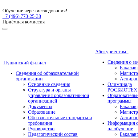
Обучение через исследования!
+7 (496) 773-25-38
Приёмная комиссия
Абитуриентам
Сведения о з
Пущинский филиал
Бакалав
Сведения об образовательной
Магистр
организации
Аспиран
Основные сведения
Олимпиада
Структура и органы
РОСБИОТЕХ
управления образовательной
Образователь
организацией
программы
Документы
Бакалав
Образование
Магистр
Образовательные стандарты и
Аспиран
требования
Информация о
Руководство
на обучение
Педагогический состав
Бакалав