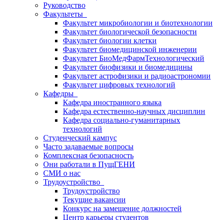
Руководство
Факультеты
Факультет микробиологии и биотехнологии
Факультет биологической безопасности
Факультет биологии клетки
Факультет биомедицинской инженерии
Факультет БиоМедФармТехнологический
Факультет биофизики и биомедицины
Факультет астрофизики и радиоастрономии
Факультет цифровых технологий
Кафедры
Кафедра иностранного языка
Кафедра естественно-научных дисциплин
Кафедра социально-гуманитарных
технологий
Студенческий кампус
Часто задаваемые вопросы
Комплексная безопасность
Они работали в ПущГЕНИ
СМИ о нас
Трудоустройство
Трудоустройство
Текущие вакансии
Конкурс на замещение должностей
Центр карьеры студентов