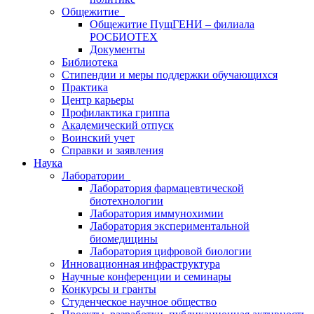
Общежитие
Общежитие ПущГЕНИ – филиала
РОСБИОТЕХ
Документы
Библиотека
Стипендии и меры поддержки обучающихся
Практика
Центр карьеры
Профилактика гриппа
Академический отпуск
Воинский учет
Справки и заявления
Наука
Лаборатории
Лаборатория фармацевтической
биотехнологии
Лаборатория иммунохимии
Лаборатория экспериментальной
биомедицины
Лаборатория цифровой биологии
Инновационная инфраструктура
Научные конференции и семинары
Конкурсы и гранты
Студенческое научное общество