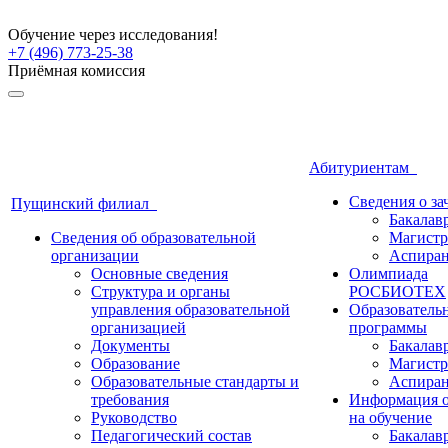
Обучение через исследования!
+7 (496) 773-25-38
Приёмная комиссия
Абитуриентам
Сведения о з
Пущинский филиал
Бакалав
Сведения об образовательной
Магистр
организации
Аспиран
Основные сведения
Олимпиада
Структура и органы
РОСБИОТЕХ
управления образовательной
Образователь
организацией
программы
Документы
Бакалав
Образование
Магистр
Образовательные стандарты и
Аспиран
требования
Информация о
Руководство
на обучение
Педагогический состав
Бакалав