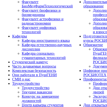
Факультет
Дополнительн
БиоМедФармТехнологический
образование
Факультет биофизики и
Дополни
биомедицины
професс
Факультет астрофизики и
образов
радиоастрономии
Дополни
Факультет цифровых
образов
технологий
и взрос
Кафедры
Подготовител
Кафедра иностранного языка
курсы РОСБ
Кафедра естественно-научных
Общежитие
дисциплин
Общежи
Кафедра социально-
ПущГЕН
гуманитарных технологий
филиала
Студенческий кампус
РОСБИ
Часто задаваемые вопросы
Докуме
Комплексная безопасность
Цифровое про
Они работали в ПущГЕНИ
РОСБИОТЕХ
СМИ о нас
Профориента
Трудоустройство
Профори
Трудоустройство
Дни отк
Текущие вакансии
дверей
Конкурс на замещение
Экскурс
должностей
РОСБИ
Центр карьеры студентов
Дни открытых