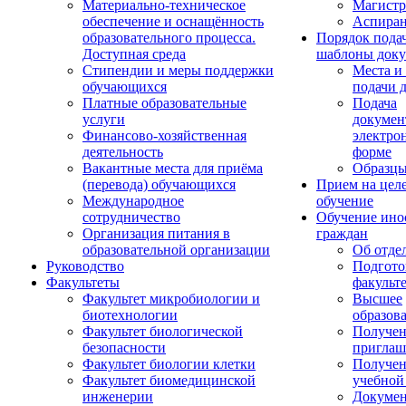
Материально-техническое
Магистр
обеспечение и оснащённость
Аспиран
образовательного процесса.
Порядок пода
Доступная среда
шаблоны доку
Стипендии и меры поддержки
Места и
обучающихся
подачи 
Платные образовательные
Подача
услуги
докумен
Финансово-хозяйственная
электро
деятельность
форме
Вакантные места для приёма
Образцы
(перевода) обучающихся
Прием на цел
Международное
обучение
сотрудничество
Обучение ино
Организация питания в
граждан
образовательной организации
Об отде
Руководство
Подгото
Факультеты
факульт
Факультет микробиологии и
Высшее
биотехнологии
образов
Факультет биологической
Получе
безопасности
приглаш
Факультет биологии клетки
Получе
Факультет биомедицинской
учебной
инженерии
Докуме