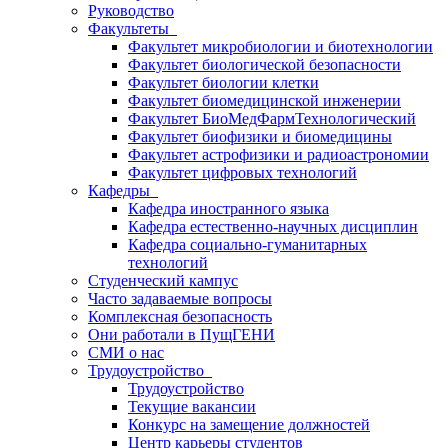
Руководство
Факультеты
Факультет микробиологии и биотехнологии
Факультет биологической безопасности
Факультет биологии клетки
Факультет биомедицинской инженерии
Факультет БиоМедФармТехнологический
Факультет биофизики и биомедицины
Факультет астрофизики и радиоастрономии
Факультет цифровых технологий
Кафедры
Кафедра иностранного языка
Кафедра естественно-научных дисциплин
Кафедра социально-гуманитарных
технологий
Студенческий кампус
Часто задаваемые вопросы
Комплексная безопасность
Они работали в ПущГЕНИ
СМИ о нас
Трудоустройство
Трудоустройство
Текущие вакансии
Конкурс на замещение должностей
Центр карьеры студентов