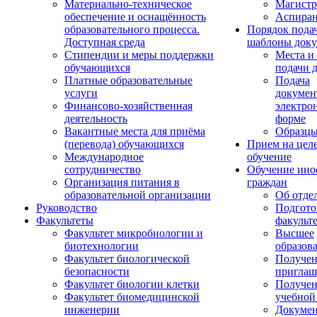
Материально-техническое
Магистр
обеспечение и оснащённость
Аспиран
образовательного процесса.
Порядок пода
Доступная среда
шаблоны доку
Стипендии и меры поддержки
Места и
обучающихся
подачи 
Платные образовательные
Подача
услуги
докумен
Финансово-хозяйственная
электро
деятельность
форме
Вакантные места для приёма
Образцы
(перевода) обучающихся
Прием на цел
Международное
обучение
сотрудничество
Обучение ино
Организация питания в
граждан
образовательной организации
Об отде
Руководство
Подгото
Факультеты
факульт
Факультет микробиологии и
Высшее
биотехнологии
образов
Факультет биологической
Получе
безопасности
приглаш
Факультет биологии клетки
Получе
Факультет биомедицинской
учебной
инженерии
Докуме