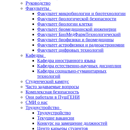
Руководство
Факультеты
Факультет микробиологии и биотехнологии
Факультет биологической безопасности
Факультет биологии клетки
Факультет биомедицинской инженерии
Факультет БиоМедФармТехнологический
Факультет биофизики и биомедицины
Факультет астрофизики и радиоастрономии
Факультет цифровых технологий
Кафедры
Кафедра иностранного языка
Кафедра естественно-научных дисциплин
Кафедра социально-гуманитарных
технологий
Студенческий кампус
Часто задаваемые вопросы
Комплексная безопасность
Они работали в ПущГЕНИ
СМИ о нас
Трудоустройство
Трудоустройство
Текущие вакансии
Конкурс на замещение должностей
Центр карьеры студентов