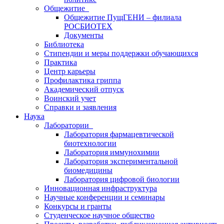
Общежитие
Общежитие ПущГЕНИ – филиала
РОСБИОТЕХ
Документы
Библиотека
Стипендии и меры поддержки обучающихся
Практика
Центр карьеры
Профилактика гриппа
Академический отпуск
Воинский учет
Справки и заявления
Наука
Лаборатории
Лаборатория фармацевтической
биотехнологии
Лаборатория иммунохимии
Лаборатория экспериментальной
биомедицины
Лаборатория цифровой биологии
Инновационная инфраструктура
Научные конференции и семинары
Конкурсы и гранты
Студенческое научное общество