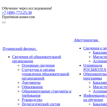
Обучение через исследования!
+7 (496) 773-25-38
Приёмная комиссия
Абитуриентам
Сведения о з
Пущинский филиал
Бакалав
Сведения об образовательной
Магистр
организации
Аспиран
Основные сведения
Олимпиада
Структура и органы
РОСБИОТЕХ
управления образовательной
Образователь
организацией
программы
Документы
Бакалав
Образование
Магистр
Образовательные стандарты и
Аспиран
требования
Информация о
Руководство
на обучение
Педагогический состав
Бакалав