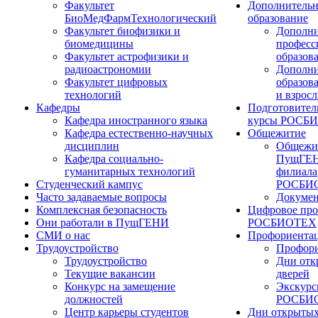
Факультет
Дополнительн
БиоМедФармТехнологический
образование
Факультет биофизики и
Дополни
биомедицины
професс
Факультет астрофизики и
образов
радиоастрономии
Дополни
Факультет цифровых
образов
технологий
и взрос
Кафедры
Подготовител
Кафедра иностранного языка
курсы РОСБ
Кафедра естественно-научных
Общежитие
дисциплин
Общежи
Кафедра социально-
ПущГЕН
гуманитарных технологий
филиала
Студенческий кампус
РОСБИ
Часто задаваемые вопросы
Докуме
Комплексная безопасность
Цифровое про
Они работали в ПущГЕНИ
РОСБИОТЕХ
СМИ о нас
Профориента
Трудоустройство
Профори
Трудоустройство
Дни отк
Текущие вакансии
дверей
Конкурс на замещение
Экскурс
должностей
РОСБИ
Центр карьеры студентов
Дни открытых