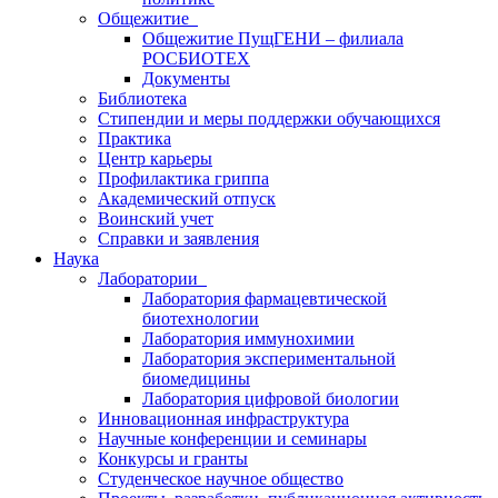
Общежитие
Общежитие ПущГЕНИ – филиала
РОСБИОТЕХ
Документы
Библиотека
Стипендии и меры поддержки обучающихся
Практика
Центр карьеры
Профилактика гриппа
Академический отпуск
Воинский учет
Справки и заявления
Наука
Лаборатории
Лаборатория фармацевтической
биотехнологии
Лаборатория иммунохимии
Лаборатория экспериментальной
биомедицины
Лаборатория цифровой биологии
Инновационная инфраструктура
Научные конференции и семинары
Конкурсы и гранты
Студенческое научное общество