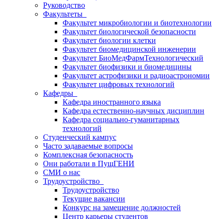
Руководство
Факультеты
Факультет микробиологии и биотехнологии
Факультет биологической безопасности
Факультет биологии клетки
Факультет биомедицинской инженерии
Факультет БиоМедФармТехнологический
Факультет биофизики и биомедицины
Факультет астрофизики и радиоастрономии
Факультет цифровых технологий
Кафедры
Кафедра иностранного языка
Кафедра естественно-научных дисциплин
Кафедра социально-гуманитарных
технологий
Студенческий кампус
Часто задаваемые вопросы
Комплексная безопасность
Они работали в ПущГЕНИ
СМИ о нас
Трудоустройство
Трудоустройство
Текущие вакансии
Конкурс на замещение должностей
Центр карьеры студентов