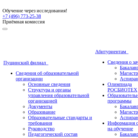
Обучение через исследования!
+7 (496) 773-25-38
Приёмная комиссия
Абитуриентам
Сведения о з
Пущинский филиал
Бакалав
Сведения об образовательной
Магистр
организации
Аспиран
Основные сведения
Олимпиада
Структура и органы
РОСБИОТЕХ
управления образовательной
Образователь
организацией
программы
Документы
Бакалав
Образование
Магистр
Образовательные стандарты и
Аспиран
требования
Информация о
Руководство
на обучение
Педагогический состав
Бакалав