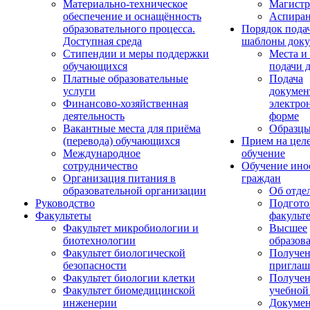
Материально-техническое
Магистр
обеспечение и оснащённость
Аспиран
образовательного процесса.
Порядок пода
Доступная среда
шаблоны доку
Стипендии и меры поддержки
Места и
обучающихся
подачи 
Платные образовательные
Подача
услуги
докумен
Финансово-хозяйственная
электро
деятельность
форме
Вакантные места для приёма
Образцы
(перевода) обучающихся
Прием на цел
Международное
обучение
сотрудничество
Обучение ино
Организация питания в
граждан
образовательной организации
Об отде
Руководство
Подгото
Факультеты
факульт
Факультет микробиологии и
Высшее
биотехнологии
образов
Факультет биологической
Получе
безопасности
приглаш
Факультет биологии клетки
Получе
Факультет биомедицинской
учебной
инженерии
Докуме