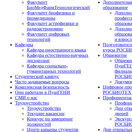
Факультет
Дополнительн
БиоМедФармТехнологический
образование
Факультет биофизики и
Дополни
биомедицины
професс
Факультет астрофизики и
образов
радиоастрономии
Дополни
Факультет цифровых
образов
технологий
и взрос
Кафедры
Подготовител
Кафедра иностранного языка
курсы РОСБ
Кафедра естественно-научных
Общежитие
дисциплин
Общежи
Кафедра социально-
ПущГЕН
гуманитарных технологий
филиала
Студенческий кампус
РОСБИ
Часто задаваемые вопросы
Докуме
Комплексная безопасность
Цифровое про
Они работали в ПущГЕНИ
РОСБИОТЕХ
СМИ о нас
Профориента
Трудоустройство
Профори
Трудоустройство
Дни отк
Текущие вакансии
дверей
Конкурс на замещение
Экскурс
должностей
РОСБИ
Центр карьеры студентов
Дни открытых