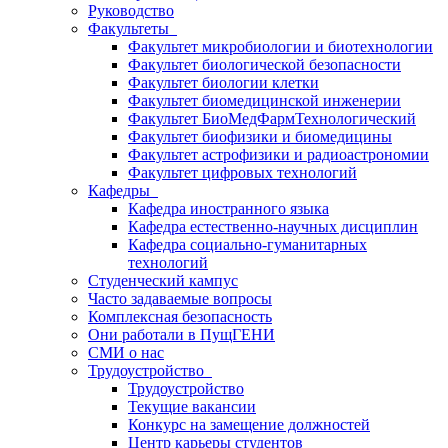
Руководство
Факультеты
Факультет микробиологии и биотехнологии
Факультет биологической безопасности
Факультет биологии клетки
Факультет биомедицинской инженерии
Факультет БиоМедФармТехнологический
Факультет биофизики и биомедицины
Факультет астрофизики и радиоастрономии
Факультет цифровых технологий
Кафедры
Кафедра иностранного языка
Кафедра естественно-научных дисциплин
Кафедра социально-гуманитарных
технологий
Студенческий кампус
Часто задаваемые вопросы
Комплексная безопасность
Они работали в ПущГЕНИ
СМИ о нас
Трудоустройство
Трудоустройство
Текущие вакансии
Конкурс на замещение должностей
Центр карьеры студентов