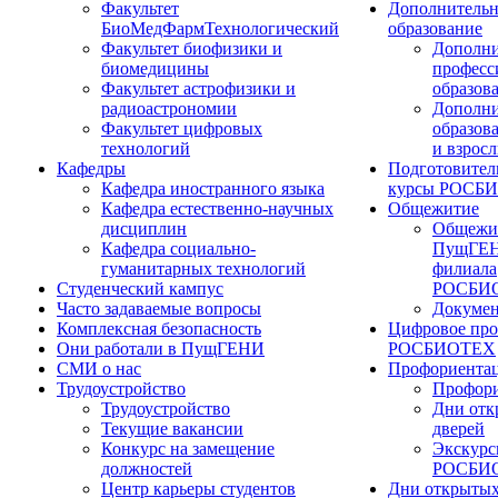
Факультет
Дополнительн
БиоМедФармТехнологический
образование
Факультет биофизики и
Дополни
биомедицины
професс
Факультет астрофизики и
образов
радиоастрономии
Дополни
Факультет цифровых
образов
технологий
и взрос
Кафедры
Подготовител
Кафедра иностранного языка
курсы РОСБ
Кафедра естественно-научных
Общежитие
дисциплин
Общежи
Кафедра социально-
ПущГЕН
гуманитарных технологий
филиала
Студенческий кампус
РОСБИ
Часто задаваемые вопросы
Докуме
Комплексная безопасность
Цифровое про
Они работали в ПущГЕНИ
РОСБИОТЕХ
СМИ о нас
Профориента
Трудоустройство
Профори
Трудоустройство
Дни отк
Текущие вакансии
дверей
Конкурс на замещение
Экскурс
должностей
РОСБИ
Центр карьеры студентов
Дни открытых