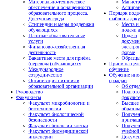
Материально-техническое
Магистр
обеспечение и оснащённость
Аспиран
образовательного процесса.
Порядок пода
Доступная среда
шаблоны доку
Стипендии и меры поддержки
Места и
обучающихся
подачи 
Платные образовательные
Подача
услуги
докумен
Финансово-хозяйственная
электро
деятельность
форме
Вакантные места для приёма
Образцы
(перевода) обучающихся
Прием на цел
Международное
обучение
сотрудничество
Обучение ино
Организация питания в
граждан
образовательной организации
Об отде
Руководство
Подгото
Факультеты
факульт
Факультет микробиологии и
Высшее
биотехнологии
образов
Факультет биологической
Получе
безопасности
приглаш
Факультет биологии клетки
Получе
Факультет биомедицинской
учебной
инженерии
Докуме