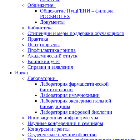
Общежитие
Общежитие ПущГЕНИ – филиала
РОСБИОТЕХ
Документы
Библиотека
Стипендии и меры поддержки обучающихся
Практика
Центр карьеры
Профилактика гриппа
Академический отпуск
Воинский учет
Справки и заявления
Наука
Лаборатории
Лаборатория фармацевтической
биотехнологии
Лаборатория иммунохимии
Лаборатория экспериментальной
биомедицины
Лаборатория цифровой биологии
Инновационная инфраструктура
Научные конференции и семинары
Конкурсы и гранты
Студенческое научное общество