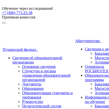
Обучение через исследования!
+7 (496) 773-25-38
Приёмная комиссия
Абитуриентам
Сведения о з
Пущинский филиал
Бакалав
Сведения об образовательной
Магистр
организации
Аспиран
Основные сведения
Олимпиада
Структура и органы
РОСБИОТЕХ
управления образовательной
Образователь
организацией
программы
Документы
Бакалав
Образование
Магистр
Образовательные стандарты и
Аспиран
требования
Информация о
Руководство
на обучение
Педагогический состав
Бакалав