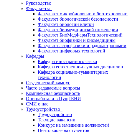
Руководство
Факультеты
Факультет микробиологии и биотехнологии
Факультет биологической безопасности
Факультет биологии клетки
Факультет биомедицинской инженерии
Факультет БиоМедФармТехнологический
Факультет биофизики и биомедицины
Факультет астрофизики и радиоастрономии
Факультет цифровых технологий
Кафедры
Кафедра иностранного языка
Кафедра естественно-научных дисциплин
Кафедра социально-гуманитарных
технологий
Студенческий кампус
Часто задаваемые вопросы
Комплексная безопасность
Они работали в ПущГЕНИ
СМИ о нас
Трудоустройство
Трудоустройство
Текущие вакансии
Конкурс на замещение должностей
Центр карьеры студентов