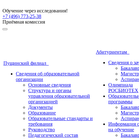
Обучение через исследования!
+7 (496) 773-25-38
Приёмная комиссия
Абитуриентам
Сведения о з
Пущинский филиал
Бакалав
Сведения об образовательной
Магистр
организации
Аспиран
Основные сведения
Олимпиада
Структура и органы
РОСБИОТЕХ
управления образовательной
Образователь
организацией
программы
Документы
Бакалав
Образование
Магистр
Образовательные стандарты и
Аспиран
требования
Информация о
Руководство
на обучение
Педагогический состав
Бакалав