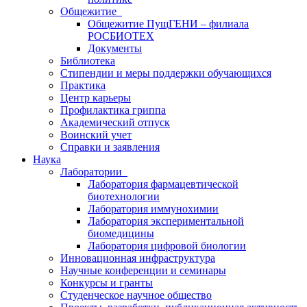
Общежитие
Общежитие ПущГЕНИ – филиала
РОСБИОТЕХ
Документы
Библиотека
Стипендии и меры поддержки обучающихся
Практика
Центр карьеры
Профилактика гриппа
Академический отпуск
Воинский учет
Справки и заявления
Наука
Лаборатории
Лаборатория фармацевтической
биотехнологии
Лаборатория иммунохимии
Лаборатория экспериментальной
биомедицины
Лаборатория цифровой биологии
Инновационная инфраструктура
Научные конференции и семинары
Конкурсы и гранты
Студенческое научное общество