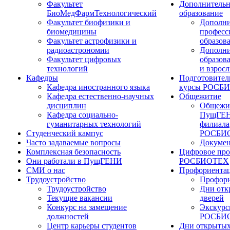
Факультет
Дополнительн
БиоМедФармТехнологический
образование
Факультет биофизики и
Дополни
биомедицины
професс
Факультет астрофизики и
образов
радиоастрономии
Дополни
Факультет цифровых
образов
технологий
и взрос
Кафедры
Подготовител
Кафедра иностранного языка
курсы РОСБ
Кафедра естественно-научных
Общежитие
дисциплин
Общежи
Кафедра социально-
ПущГЕН
гуманитарных технологий
филиала
Студенческий кампус
РОСБИ
Часто задаваемые вопросы
Докуме
Комплексная безопасность
Цифровое про
Они работали в ПущГЕНИ
РОСБИОТЕХ
СМИ о нас
Профориента
Трудоустройство
Профори
Трудоустройство
Дни отк
Текущие вакансии
дверей
Конкурс на замещение
Экскурс
должностей
РОСБИ
Центр карьеры студентов
Дни открытых