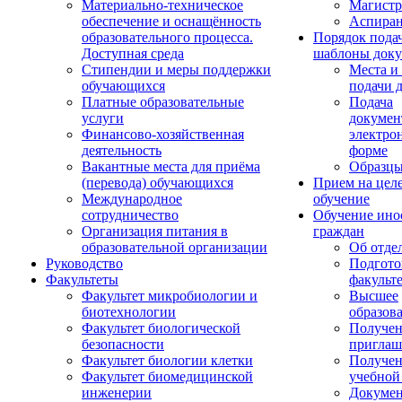
Материально-техническое
Магистр
обеспечение и оснащённость
Аспиран
образовательного процесса.
Порядок пода
Доступная среда
шаблоны доку
Стипендии и меры поддержки
Места и
обучающихся
подачи 
Платные образовательные
Подача
услуги
докумен
Финансово-хозяйственная
электро
деятельность
форме
Вакантные места для приёма
Образцы
(перевода) обучающихся
Прием на цел
Международное
обучение
сотрудничество
Обучение ино
Организация питания в
граждан
образовательной организации
Об отде
Руководство
Подгото
Факультеты
факульт
Факультет микробиологии и
Высшее
биотехнологии
образов
Факультет биологической
Получе
безопасности
приглаш
Факультет биологии клетки
Получе
Факультет биомедицинской
учебной
инженерии
Докуме