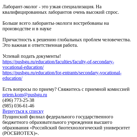
Лаборант-эколог - это узкая специализация. На
квалифицированных лаборантов очень высокий спрос.
Больше всего лаборанты-экологи востребованы на
производстве и в науке
Причастность к решению глобальных проблем человечества.
Это важная и ответственная работа.
Успевай подать документы!
https://pushgu.ru/education/faculties/faculty-of-secondary-
vocational-education/
https://pushgu.ru/education/for-entrants/secondary-vocational-
education/
Есть вопросы по приему? Свяжитесь с приемной комиссией
priem.kom@pushgu.ru
(496) 773-25-38
(985) 036-61-46
Вернуться к списку
Пущинский филиал федерального государственного
бюджетного образовательного учреждения высшего
образования «Российский биотехнологический университет
(РОСБИОТЕХ)».