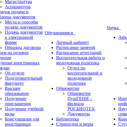
Магистратура
Аспирантура
рядок подачи и
блоны документов
Места и способы
подачи документов
Наука
Подача документов
Обучающимся
в электронной
Лаб
форме
Личный кабинет
Образцы договора
Расписание занятий
ием на целевое
Расписание аттестаций
учение
Воспитательная работа и
учение иностранных
молодежная политика
аждан
Отдел по
Об отделе
воспитательной и
Подготовительный
молодежной
факультет
политике
Высшее
Общежитие
образование
Общежитие
Получение
ПущГЕНИ –
Инн
приглашения
филиала
инф
Получение учебной
РОСБИОТЕХ
Нау
визы
Документы
сем
Консультация для
Библиотека
Кон
иностранных
Стипендии и меры
Студ