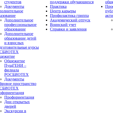
студентов
поддержки обучающихся
общ
Документы
Практика
Прое
полнительное
Центр карьеры
пуб
разование
Профилактика гриппа
акти
Дополнительное
Академический отпуск
профессиональное
Воинский учет
образование
Справки и заявления
Дополнительное
образование детей
и взрослых
дготовительные курсы
СБИОТЕХ
щежитие
Общежитие
ПущГЕНИ –
филиала
РОСБИОТЕХ
Документы
фровое пространство
СБИОТЕХ
офориентация
Профориентация
Дни открытых
дверей
Экскурсии в