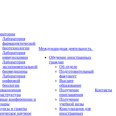
оратории
Лаборатория
фармацевтической
биотехнологии
Международная деятельность
Лаборатория
иммунохимии
Обучение иностранных
Лаборатория
граждан
экспериментальной
Об отделе
биомедицины
Подготовительный
Лаборатория
факультет
цифровой
Высшее
биологии
образование
овационная
Получение
Контакты
раструктура
приглашения
чные конференции и
Получение
инары
учебной визы
курсы и гранты
Консультация для
енческое научное
иностранных