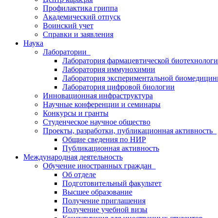
Профилактика гриппа
Академический отпуск
Воинский учет
Справки и заявления
Наука
Лаборатории
Лаборатория фармацевтической биотехнолог
Лаборатория иммунохимии
Лаборатория экспериментальной биомедици
Лаборатория цифровой биологии
Инновационная инфраструктура
Научные конференции и семинары
Конкурсы и гранты
Студенческое научное общество
Проекты, разработки, публикационная активность
Общие сведения по НИР
Публикационная активность
Международная деятельность
Обучение иностранных граждан
Об отделе
Подготовительный факультет
Высшее образование
Получение приглашения
Получение учебной визы