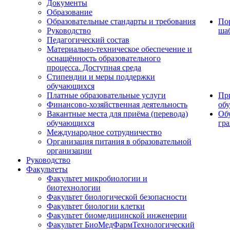
Документы
Образование
Образовательные стандарты и требования
По
Руководство
ша
Педагогический состав
Материально-техническое обеспечение и
оснащённость образовательного
процесса. Доступная среда
Стипендии и меры поддержки
обучающихся
Платные образовательные услуги
Пр
Финансово-хозяйственная деятельность
об
Вакантные места для приёма (перевода)
Об
обучающихся
гр
Международное сотрудничество
Организация питания в образовательной
организации
Руководство
Факультеты
Факультет микробиологии и
биотехнологии
Факультет биологической безопасности
Факультет биологии клетки
Факультет биомедицинской инженерии
Факультет БиоМедФармТехнологический