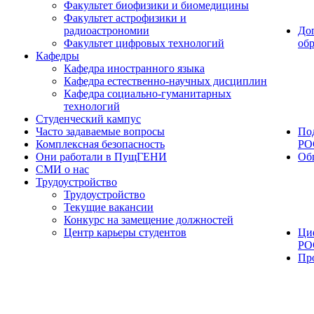
Факультет биофизики и биомедицины
Факультет астрофизики и
радиоастрономии
До
Факультет цифровых технологий
об
Кафедры
Кафедра иностранного языка
Кафедра естественно-научных дисциплин
Кафедра социально-гуманитарных
технологий
Студенческий кампус
Часто задаваемые вопросы
По
Комплексная безопасность
РО
Они работали в ПущГЕНИ
Об
СМИ о нас
Трудоустройство
Трудоустройство
Текущие вакансии
Конкурс на замещение должностей
Центр карьеры студентов
Ци
РО
Пр