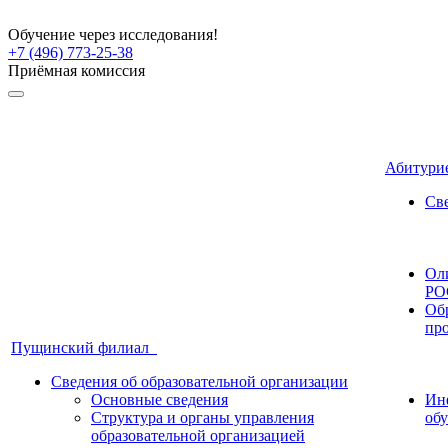
Обучение через исследования!
+7 (496) 773-25-38
Приёмная комиссия
Абитури
Све
Ол
РО
Об
пр
Пущинский филиал
Сведения об образовательной организации
Основные сведения
Ин
Структура и органы управления
об
образовательной организацией