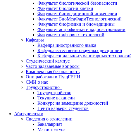
Факультет биологической безопасности
Факультет биологии клетки
Факультет биомедицинской инженерии
Факультет БиоМедФармТехнологический
Факультет биофизики и биомедицины
Факультет астрофизики и радиоастрономии
Факультет цифровых технологий
Кафедры
Кафедра иностранного языка
Кафедра естественно-научных дисциплин
Кафедра социально-гуманитарных технологи
Студенческий кампус
Часто задаваемые вопросы
Комплексная безопасность
Они работали в ПущГЕНИ
СМИ о нас
Трудоустройство
Трудоустройство
Текущие вакансии
Конкурс на замещение должностей
Центр карьеры студентов
Абитуриентам
Сведения о зачислении
Бакалавриат
Магистратура