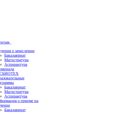
ентам
дения о зачислении
Бакалавриат
Магистратура
Аспирантура
импиада
СБИОТЕХ
разовательные
ограммы
Бакалавриат
Магистратура
Аспирантура
формация о приеме на
учение
Бакалавриат