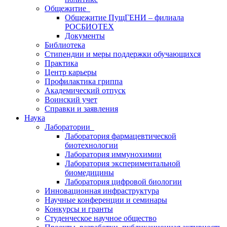
Общежитие
Общежитие ПущГЕНИ – филиала
РОСБИОТЕХ
Документы
Библиотека
Стипендии и меры поддержки обучающихся
Практика
Центр карьеры
Профилактика гриппа
Академический отпуск
Воинский учет
Справки и заявления
Наука
Лаборатории
Лаборатория фармацевтической
биотехнологии
Лаборатория иммунохимии
Лаборатория экспериментальной
биомедицины
Лаборатория цифровой биологии
Инновационная инфраструктура
Научные конференции и семинары
Конкурсы и гранты
Студенческое научное общество