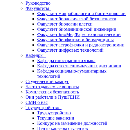
Руководство
Факультеты
Факультет микробиологии и биотехнологии
Факультет биологической безопасности
Факультет биологии клетки
Факультет биомедицинской инженерии
Факультет БиоМедФармТехнологический
Факультет биофизики и биомедицины
Факультет астрофизики и радиоастрономии
Факультет цифровых технологий
Кафедры
Кафедра иностранного языка
Кафедра естественно-научных дисциплин
Кафедра социально-гуманитарных
технологий
Студенческий кампус
Часто задаваемые вопросы
Комплексная безопасность
Они работали в ПущГЕНИ
СМИ о нас
Трудоустройство
Трудоустройство
Текущие вакансии
Конкурс на замещение должностей
Центр карьеры студентов