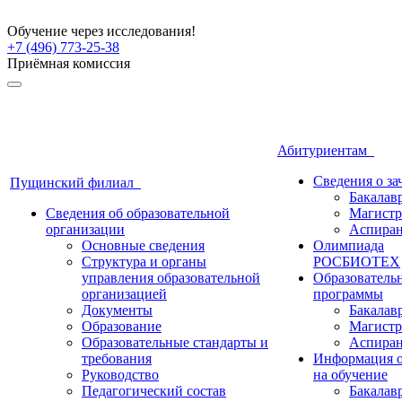
Обучение через исследования!
+7 (496) 773-25-38
Приёмная комиссия
Абитуриентам
Сведения о з
Пущинский филиал
Бакалав
Сведения об образовательной
Магистр
организации
Аспиран
Основные сведения
Олимпиада
Структура и органы
РОСБИОТЕХ
управления образовательной
Образователь
организацией
программы
Документы
Бакалав
Образование
Магистр
Образовательные стандарты и
Аспиран
требования
Информация о
Руководство
на обучение
Педагогический состав
Бакалав