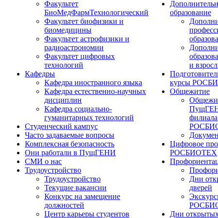
Факультет
Дополнительн
БиоМедФармТехнологический
образование
Факультет биофизики и
Дополни
биомедицины
професс
Факультет астрофизики и
образов
радиоастрономии
Дополни
Факультет цифровых
образов
технологий
и взрос
Кафедры
Подготовител
Кафедра иностранного языка
курсы РОСБ
Кафедра естественно-научных
Общежитие
дисциплин
Общежи
Кафедра социально-
ПущГЕН
гуманитарных технологий
филиала
Студенческий кампус
РОСБИ
Часто задаваемые вопросы
Докуме
Комплексная безопасность
Цифровое про
Они работали в ПущГЕНИ
РОСБИОТЕХ
СМИ о нас
Профориента
Трудоустройство
Профори
Трудоустройство
Дни отк
Текущие вакансии
дверей
Конкурс на замещение
Экскурс
должностей
РОСБИ
Центр карьеры студентов
Дни открытых