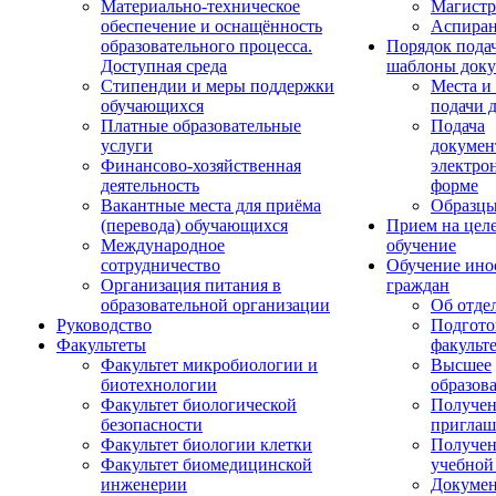
Материально-техническое
Магистр
обеспечение и оснащённость
Аспиран
образовательного процесса.
Порядок пода
Доступная среда
шаблоны доку
Стипендии и меры поддержки
Места и
обучающихся
подачи 
Платные образовательные
Подача
услуги
докумен
Финансово-хозяйственная
электро
деятельность
форме
Вакантные места для приёма
Образцы
(перевода) обучающихся
Прием на цел
Международное
обучение
сотрудничество
Обучение ино
Организация питания в
граждан
образовательной организации
Об отде
Руководство
Подгото
Факультеты
факульт
Факультет микробиологии и
Высшее
биотехнологии
образов
Факультет биологической
Получе
безопасности
приглаш
Факультет биологии клетки
Получе
Факультет биомедицинской
учебной
инженерии
Докуме