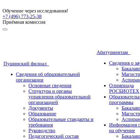
Обучение через исследования!
+7 (496) 773-25-38
Приёмная комиссия
Абитуриентам
Сведения о з
Пущинский филиал
Бакалав
Сведения об образовательной
Магистр
организации
Аспиран
Основные сведения
Олимпиада
Структура и органы
РОСБИОТЕХ
управления образовательной
Образователь
организацией
программы
Документы
Бакалав
Образование
Магистр
Образовательные стандарты и
Аспиран
требования
Информация о
Руководство
на обучение
Педагогический состав
Бакалав