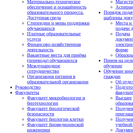
Материально-техническое
Магистр
обеспечение и оснащённость
Аспиран
образовательного процесса.
Порядок пода
Доступная среда
шаблоны доку
Стипендии и меры поддержки
Места и
обучающихся
подачи 
Платные образовательные
Подача
услуги
докумен
Финансово-хозяйственная
электро
деятельность
форме
Вакантные места для приёма
Образцы
(перевода) обучающихся
Прием на цел
Международное
обучение
сотрудничество
Обучение ино
Организация питания в
граждан
образовательной организации
Об отде
Руководство
Подгото
Факультеты
факульт
Факультет микробиологии и
Высшее
биотехнологии
образов
Факультет биологической
Получе
безопасности
приглаш
Факультет биологии клетки
Получе
Факультет биомедицинской
учебной
инженерии
Докуме