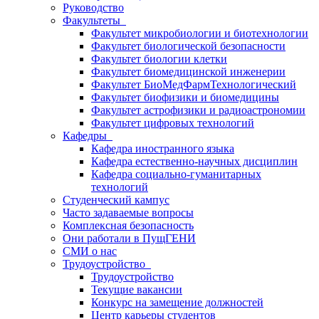
Руководство
Факультеты
Факультет микробиологии и биотехнологии
Факультет биологической безопасности
Факультет биологии клетки
Факультет биомедицинской инженерии
Факультет БиоМедФармТехнологический
Факультет биофизики и биомедицины
Факультет астрофизики и радиоастрономии
Факультет цифровых технологий
Кафедры
Кафедра иностранного языка
Кафедра естественно-научных дисциплин
Кафедра социально-гуманитарных
технологий
Студенческий кампус
Часто задаваемые вопросы
Комплексная безопасность
Они работали в ПущГЕНИ
СМИ о нас
Трудоустройство
Трудоустройство
Текущие вакансии
Конкурс на замещение должностей
Центр карьеры студентов