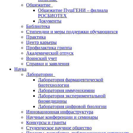
Общежитие
Общежитие ПущГЕНИ – филиала
РОСБИОТЕХ
Документы
Библиотека
Стипендии и меры поддержки обучающихся
Практика
Центр карьеры
Профилактика гриппа
Академический отпуск
Воинский учет
Справки и заявления
Наука
Лаборатории
Лаборатория фармацевтической
биотехнологии
Лаборатория иммунохимии
Лаборатория экспериментальной
биомедицины
Лаборатория цифровой биологии
Инновационная инфраструктура
Научные конференции и семинары
Конкурсы и гранты
Студенческое научное общество