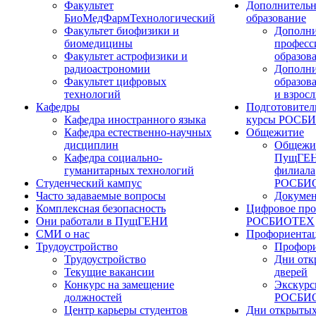
Факультет
Дополнительн
БиоМедФармТехнологический
образование
Факультет биофизики и
Дополни
биомедицины
професс
Факультет астрофизики и
образов
радиоастрономии
Дополни
Факультет цифровых
образов
технологий
и взрос
Кафедры
Подготовител
Кафедра иностранного языка
курсы РОСБ
Кафедра естественно-научных
Общежитие
дисциплин
Общежи
Кафедра социально-
ПущГЕН
гуманитарных технологий
филиала
Студенческий кампус
РОСБИ
Часто задаваемые вопросы
Докуме
Комплексная безопасность
Цифровое про
Они работали в ПущГЕНИ
РОСБИОТЕХ
СМИ о нас
Профориента
Трудоустройство
Профори
Трудоустройство
Дни отк
Текущие вакансии
дверей
Конкурс на замещение
Экскурс
должностей
РОСБИ
Центр карьеры студентов
Дни открытых