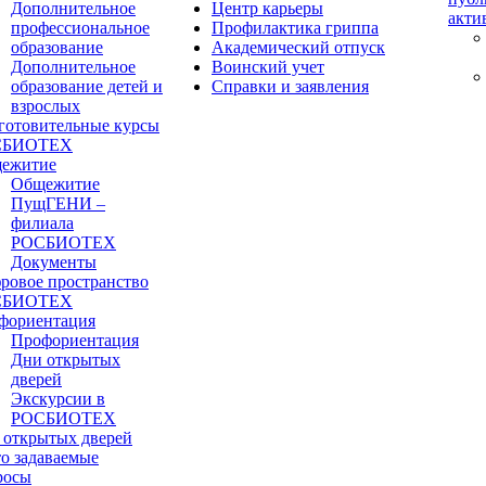
Дополнительное
Центр карьеры
акти
профессиональное
Профилактика гриппа
образование
Академический отпуск
Дополнительное
Воинский учет
образование детей и
Справки и заявления
взрослых
готовительные курсы
СБИОТЕХ
ежитие
Общежитие
ПущГЕНИ –
филиала
РОСБИОТЕХ
Документы
ровое пространство
СБИОТЕХ
фориентация
Профориентация
Дни открытых
дверей
Экскурсии в
РОСБИОТЕХ
 открытых дверей
то задаваемые
росы