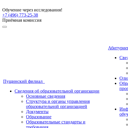
Обучение через исследования!
+7 (496) 773-25-38
Приёмная комиссия
Абитури
Све
Оли
Пущинский филиал
Обр
про
Сведения об образовательной организации
Основные сведения
Структура и органы управления
образовательной организацией
Инф
Документы
обу
Образование
Образовательные стандарты и
требования