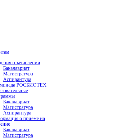
ентам
дения о зачислении
Бакалавриат
Магистратура
Аспирантура
мпиада РОСБИОТЕХ
азовательные
граммы
Бакалавриат
Магистратура
Аспирантура
ормация о приеме на
чение
Бакалавриат
Магистратура