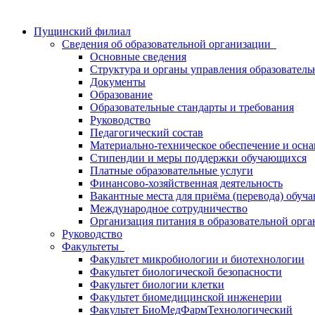
Пущинский филиал
Сведения об образовательной организации
Основные сведения
Структура и органы управления образователь
Документы
Образование
Образовательные стандарты и требования
Руководство
Педагогический состав
Материально-техническое обеспечение и осна
Стипендии и меры поддержки обучающихся
Платные образовательные услуги
Финансово-хозяйственная деятельность
Вакантные места для приёма (перевода) обуч
Международное сотрудничество
Организация питания в образовательной орг
Руководство
Факультеты
Факультет микробиологии и биотехнологии
Факультет биологической безопасности
Факультет биологии клетки
Факультет биомедицинской инженерии
Факультет БиоМедФармТехнологический