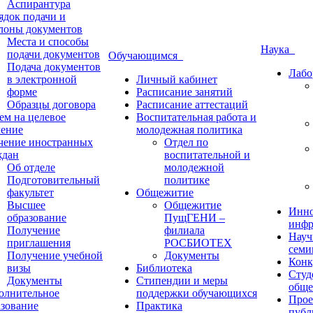
Аспирантура
ядок подачи и
лоны документов
Места и способы
Наука
подачи документов
Обучающимся
Подача документов
Лабо
в электронной
Личный кабинет
форме
Расписание занятий
Образцы договора
Расписание аттестаций
ем на целевое
Воспитательная работа и
чение
молодежная политика
чение иностранных
Отдел по
ждан
воспитательной и
Об отделе
молодежной
Подготовительный
политике
факультет
Общежитие
Высшее
Общежитие
Инно
образование
ПущГЕНИ –
инфр
Получение
филиала
Науч
приглашения
РОСБИОТЕХ
семи
Получение учебной
Документы
Конк
визы
Библиотека
Студ
Документы
Стипендии и меры
обще
олнительное
поддержки обучающихся
Прое
азование
Практика
публ