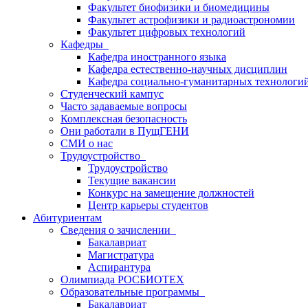
Факультет биофизики и биомедицины
Факультет астрофизики и радиоастрономии
Факультет цифровых технологий
Кафедры
Кафедра иностранного языка
Кафедра естественно-научных дисциплин
Кафедра социально-гуманитарных технологи
Студенческий кампус
Часто задаваемые вопросы
Комплексная безопасность
Они работали в ПущГЕНИ
СМИ о нас
Трудоустройство
Трудоустройство
Текущие вакансии
Конкурс на замещение должностей
Центр карьеры студентов
Абитуриентам
Сведения о зачислении
Бакалавриат
Магистратура
Аспирантура
Олимпиада РОСБИОТЕХ
Образовательные программы
Бакалавриат