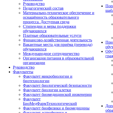
Руководство
Пор
Педагогический состав
шаб
Материально-техническое обеспечение и
оснащённость образовательного
процесса. Доступная среда
Стипендии и меры поддержки
обучающихся
Платные образовательные услуги
Финансово-хозяйственная деятельность
При
Вакантные места для приёма (перевода)
обу
обучающихся
Обу
Международное сотрудничество
гра
Организация питания в образовательной
организации
Руководство
Факультеты
Факультет микробиологии и
биотехнологии
Факультет биологической безопасности
Факультет биологии клетки
Факультет биомедицинской инженерии
Факультет
БиоМедФармТехнологический
Доп
Факультет биофизики и биомедицины
обр
Факультет астрофизики и