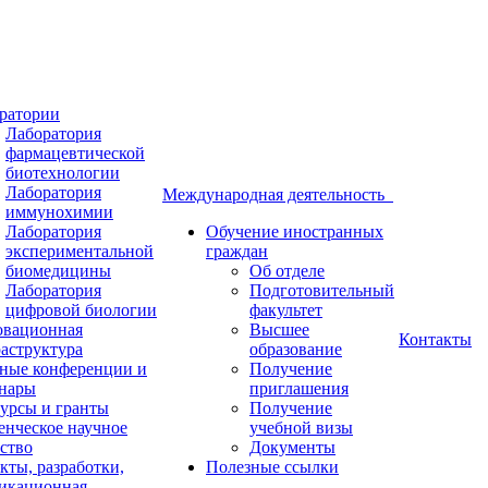
ратории
Лаборатория
фармацевтической
биотехнологии
Лаборатория
Международная деятельность
иммунохимии
Лаборатория
Обучение иностранных
экспериментальной
граждан
биомедицины
Об отделе
Лаборатория
Подготовительный
цифровой биологии
факультет
вационная
Высшее
Контакты
аструктура
образование
ные конференции и
Получение
нары
приглашения
урсы и гранты
Получение
енческое научное
учебной визы
ство
Документы
кты, разработки,
Полезные ссылки
икационная