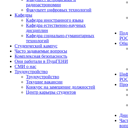
радиоастрономии
Факультет цифровых технологий
Кафедры
Кафедра иностранного языка
Кафедра естественно-научных
дисциплин
Под
Кафедра социально-гуманитарных
РО
технологий
Общ
Студенческий кампус
Часто задаваемые вопросы
Комплексная безопасность
Они работали в ПущГЕНИ
СМИ о нас
Трудоустройство
Циф
Трудоустройство
РО
Текущие вакансии
Про
Конкурс на замещение должностей
Центр карьеры студентов
Дни
Час
воп