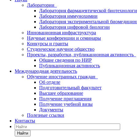
Лаборатории
Лаборатория фармацевтической биотехнолог
Лаборатория иммунохимии
Лаборатория экспериментальной биомедици
Лаборатория цифровой биологии
Инновационная инфраструктура
Научные конференции и семинары
Конкурсы и гранты
Студенческое научное общество
Проекты, разработки, публикационная активность
Общие сведения по НИР
Публикационная активность
Международная деятельность
Обучение иностранных граждан
Об отделе
Подготовительный факультет
Высшее образование
Получение приглашения
Получение учебной визы
Документы
Полезные ссылки
Контакты
Найти