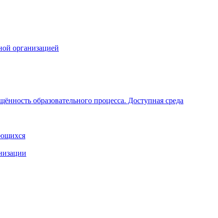
ной организацией
щённость образовательного процесса. Доступная среда
ающихся
анизации