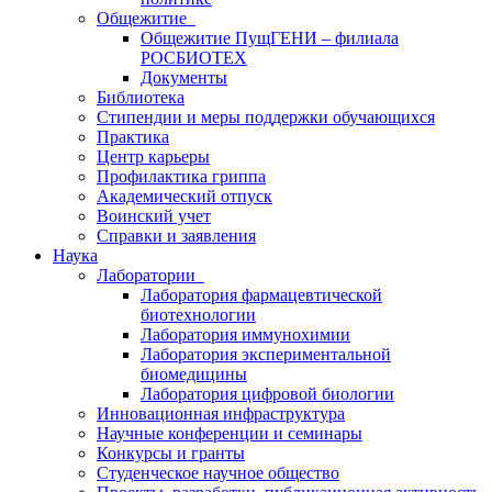
Общежитие
Общежитие ПущГЕНИ – филиала
РОСБИОТЕХ
Документы
Библиотека
Стипендии и меры поддержки обучающихся
Практика
Центр карьеры
Профилактика гриппа
Академический отпуск
Воинский учет
Справки и заявления
Наука
Лаборатории
Лаборатория фармацевтической
биотехнологии
Лаборатория иммунохимии
Лаборатория экспериментальной
биомедицины
Лаборатория цифровой биологии
Инновационная инфраструктура
Научные конференции и семинары
Конкурсы и гранты
Студенческое научное общество