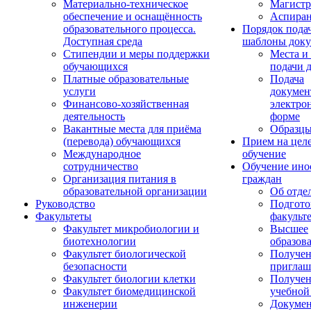
Материально-техническое
Магистр
обеспечение и оснащённость
Аспиран
образовательного процесса.
Порядок пода
Доступная среда
шаблоны доку
Стипендии и меры поддержки
Места и
обучающихся
подачи 
Платные образовательные
Подача
услуги
докумен
Финансово-хозяйственная
электро
деятельность
форме
Вакантные места для приёма
Образцы
(перевода) обучающихся
Прием на цел
Международное
обучение
сотрудничество
Обучение ино
Организация питания в
граждан
образовательной организации
Об отде
Руководство
Подгото
Факультеты
факульт
Факультет микробиологии и
Высшее
биотехнологии
образов
Факультет биологической
Получе
безопасности
приглаш
Факультет биологии клетки
Получе
Факультет биомедицинской
учебной
инженерии
Докуме