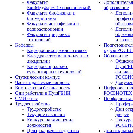
Факультет
Дополнительн
БиоМедФармТехнологический
образование
Факультет биофизики и
Дополни
биомедицины
професс
Факультет астрофизики и
образов
радиоастрономии
Дополни
Факультет цифровых
образов
технологий
и взрос
Кафедры
Подготовител
Кафедра иностранного языка
курсы РОСБ
Кафедра естественно-научных
Общежитие
дисциплин
Общежи
Кафедра социально-
ПущГЕН
гуманитарных технологий
филиала
Студенческий кампус
РОСБИ
Часто задаваемые вопросы
Докуме
Комплексная безопасность
Цифровое про
Они работали в ПущГЕНИ
РОСБИОТЕХ
СМИ о нас
Профориента
Трудоустройство
Профори
Трудоустройство
Дни отк
Текущие вакансии
дверей
Конкурс на замещение
Экскурс
должностей
РОСБИ
Центр карьеры студентов
Дни открытых