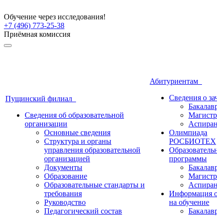
Обучение через исследования!
+7 (496) 773-25-38
Приёмная комиссия
Абитуриентам
Сведения о з
Пущинский филиал
Бакалав
Сведения об образовательной
Магистр
организации
Аспиран
Основные сведения
Олимпиада
Структура и органы
РОСБИОТЕХ
управления образовательной
Образователь
организацией
программы
Документы
Бакалав
Образование
Магистр
Образовательные стандарты и
Аспиран
требования
Информация о
Руководство
на обучение
Педагогический состав
Бакалав