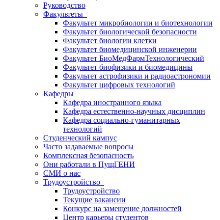
Руководство
Факультеты
Факультет микробиологии и биотехнологии
Факультет биологической безопасности
Факультет биологии клетки
Факультет биомедицинской инженерии
Факультет БиоМедФармТехнологический
Факультет биофизики и биомедицины
Факультет астрофизики и радиоастрономии
Факультет цифровых технологий
Кафедры
Кафедра иностранного языка
Кафедра естественно-научных дисциплин
Кафедра социально-гуманитарных
технологий
Студенческий кампус
Часто задаваемые вопросы
Комплексная безопасность
Они работали в ПущГЕНИ
СМИ о нас
Трудоустройство
Трудоустройство
Текущие вакансии
Конкурс на замещение должностей
Центр карьеры студентов