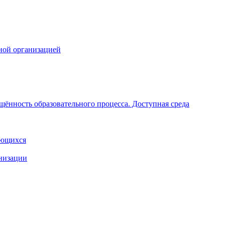
ной организацией
щённость образовательного процесса. Доступная среда
ающихся
анизации