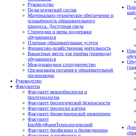
Руководство
Пор
Педагогический состав
шаб
Материально-техническое обеспечение и
оснащённость образовательного
процесса. Доступная среда
Стипендии и меры поддержки
обучающихся
Платные образовательные услуги
Финансово-хозяйственная деятельность
При
Вакантные места для приёма (перевода)
обу
обучающихся
Обу
Международное сотрудничество
гра
Организация питания в образовательной
организации
Руководство
Факультеты
Факультет микробиологии и
биотехнологии
Факультет биологической безопасности
Факультет биологии клетки
Факультет биомедицинской инженерии
Факультет
БиоМедФармТехнологический
Доп
Факультет биофизики и биомедицины
обр
Факультет астрофизики и