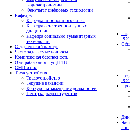
радиоастрономии
Факультет цифровых технологий
Кафедры
Кафедра иностранного языка
Кафедра естественно-научных
дисциплин
Под
Кафедра социально-гуманитарных
РО
технологий
Общ
Студенческий кампус
Часто задаваемые вопросы
Комплексная безопасность
Они работали в ПущГЕНИ
СМИ о нас
Трудоустройство
Циф
Трудоустройство
РО
Текущие вакансии
Про
Конкурс на замещение должностей
Центр карьеры студентов
Дни
Час
воп