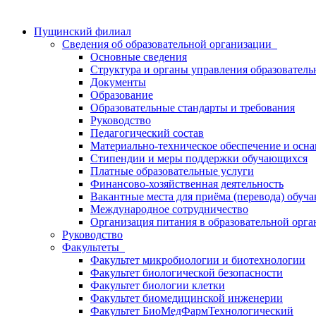
Пущинский филиал
Сведения об образовательной организации
Основные сведения
Структура и органы управления образователь
Документы
Образование
Образовательные стандарты и требования
Руководство
Педагогический состав
Материально-техническое обеспечение и осна
Стипендии и меры поддержки обучающихся
Платные образовательные услуги
Финансово-хозяйственная деятельность
Вакантные места для приёма (перевода) обуч
Международное сотрудничество
Организация питания в образовательной орг
Руководство
Факультеты
Факультет микробиологии и биотехнологии
Факультет биологической безопасности
Факультет биологии клетки
Факультет биомедицинской инженерии
Факультет БиоМедФармТехнологический