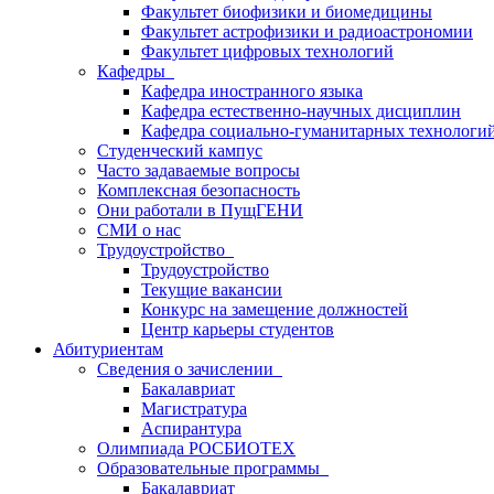
Факультет биофизики и биомедицины
Факультет астрофизики и радиоастрономии
Факультет цифровых технологий
Кафедры
Кафедра иностранного языка
Кафедра естественно-научных дисциплин
Кафедра социально-гуманитарных технологи
Студенческий кампус
Часто задаваемые вопросы
Комплексная безопасность
Они работали в ПущГЕНИ
СМИ о нас
Трудоустройство
Трудоустройство
Текущие вакансии
Конкурс на замещение должностей
Центр карьеры студентов
Абитуриентам
Сведения о зачислении
Бакалавриат
Магистратура
Аспирантура
Олимпиада РОСБИОТЕХ
Образовательные программы
Бакалавриат