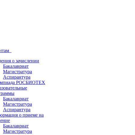
ентам
дения о зачислении
Бакалавриат
Магистратура
Аспирантура
мпиада РОСБИОТЕХ
азовательные
граммы
Бакалавриат
Магистратура
Аспирантура
ормация о приеме на
чение
Бакалавриат
Магистратура