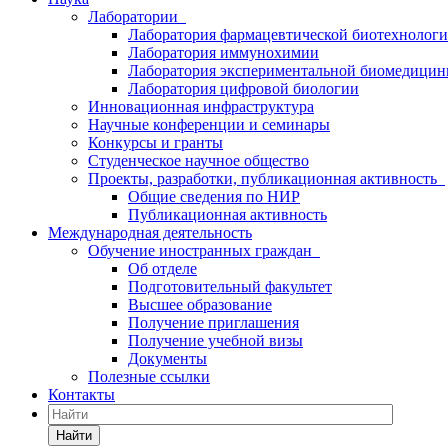
Лаборатории
Лаборатория фармацевтической биотехнолог
Лаборатория иммунохимии
Лаборатория экспериментальной биомедици
Лаборатория цифровой биологии
Инновационная инфраструктура
Научные конференции и семинары
Конкурсы и гранты
Студенческое научное общество
Проекты, разработки, публикационная активность
Общие сведения по НИР
Публикационная активность
Международная деятельность
Обучение иностранных граждан
Об отделе
Подготовительный факультет
Высшее образование
Получение приглашения
Получение учебной визы
Документы
Полезные ссылки
Контакты
Найти