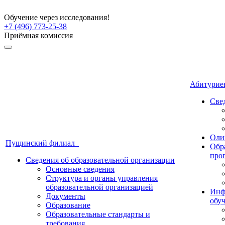
Обучение через исследования!
+7 (496) 773-25-38
Приёмная комиссия
Абитури
Све
Оли
Пущинский филиал
Обр
про
Сведения об образовательной организации
Основные сведения
Структура и органы управления
образовательной организацией
Инф
Документы
обу
Образование
Образовательные стандарты и
требования