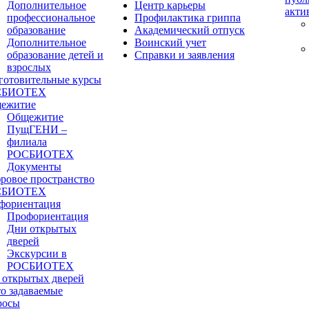
Дополнительное
Центр карьеры
акти
профессиональное
Профилактика гриппа
образование
Академический отпуск
Дополнительное
Воинский учет
образование детей и
Справки и заявления
взрослых
готовительные курсы
СБИОТЕХ
ежитие
Общежитие
ПущГЕНИ –
филиала
РОСБИОТЕХ
Документы
ровое пространство
СБИОТЕХ
фориентация
Профориентация
Дни открытых
дверей
Экскурсии в
РОСБИОТЕХ
 открытых дверей
то задаваемые
росы