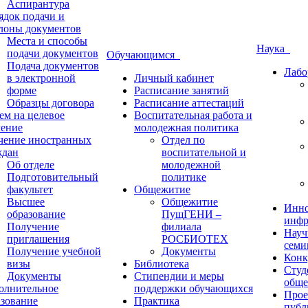
Аспирантура
ядок подачи и
лоны документов
Места и способы
Наука
подачи документов
Обучающимся
Подача документов
Лабо
в электронной
Личный кабинет
форме
Расписание занятий
Образцы договора
Расписание аттестаций
ем на целевое
Воспитательная работа и
чение
молодежная политика
чение иностранных
Отдел по
ждан
воспитательной и
Об отделе
молодежной
Подготовительный
политике
факультет
Общежитие
Высшее
Общежитие
Инно
образование
ПущГЕНИ –
инфр
Получение
филиала
Науч
приглашения
РОСБИОТЕХ
семи
Получение учебной
Документы
Конк
визы
Библиотека
Студ
Документы
Стипендии и меры
обще
олнительное
поддержки обучающихся
Прое
азование
Практика
публ