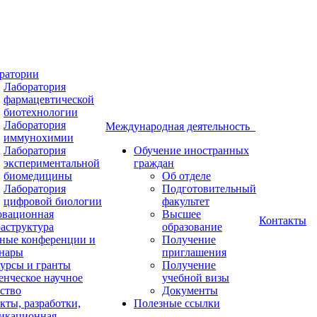
ратории
Лаборатория
фармацевтической
биотехнологии
Лаборатория
Международная деятельность
иммунохимии
Лаборатория
Обучение иностранных
экспериментальной
граждан
биомедицины
Об отделе
Лаборатория
Подготовительный
цифровой биологии
факультет
вационная
Высшее
Контакты
аструктура
образование
ные конференции и
Получение
нары
приглашения
урсы и гранты
Получение
енческое научное
учебной визы
ство
Документы
кты, разработки,
Полезные ссылки
икационная