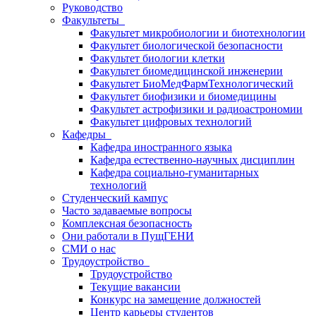
Руководство
Факультеты
Факультет микробиологии и биотехнологии
Факультет биологической безопасности
Факультет биологии клетки
Факультет биомедицинской инженерии
Факультет БиоМедФармТехнологический
Факультет биофизики и биомедицины
Факультет астрофизики и радиоастрономии
Факультет цифровых технологий
Кафедры
Кафедра иностранного языка
Кафедра естественно-научных дисциплин
Кафедра социально-гуманитарных
технологий
Студенческий кампус
Часто задаваемые вопросы
Комплексная безопасность
Они работали в ПущГЕНИ
СМИ о нас
Трудоустройство
Трудоустройство
Текущие вакансии
Конкурс на замещение должностей
Центр карьеры студентов