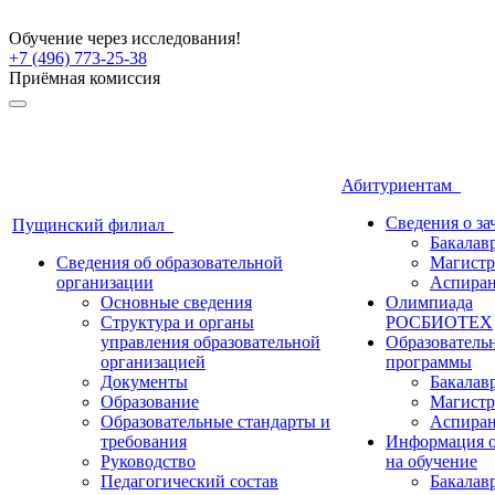
Обучение через исследования!
+7 (496) 773-25-38
Приёмная комиссия
Абитуриентам
Сведения о з
Пущинский филиал
Бакалав
Сведения об образовательной
Магистр
организации
Аспиран
Основные сведения
Олимпиада
Структура и органы
РОСБИОТЕХ
управления образовательной
Образователь
организацией
программы
Документы
Бакалав
Образование
Магистр
Образовательные стандарты и
Аспиран
требования
Информация о
Руководство
на обучение
Педагогический состав
Бакалав