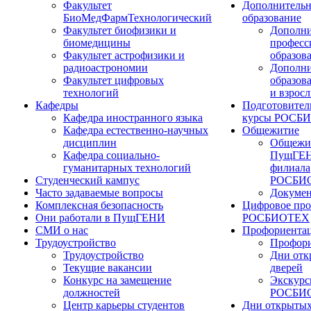
Факультет
Дополнительн
БиоМедФармТехнологический
образование
Факультет биофизики и
Дополни
биомедицины
професс
Факультет астрофизики и
образов
радиоастрономии
Дополни
Факультет цифровых
образов
технологий
и взрос
Кафедры
Подготовител
Кафедра иностранного языка
курсы РОСБ
Кафедра естественно-научных
Общежитие
дисциплин
Общежи
Кафедра социально-
ПущГЕН
гуманитарных технологий
филиала
Студенческий кампус
РОСБИ
Часто задаваемые вопросы
Докуме
Комплексная безопасность
Цифровое про
Они работали в ПущГЕНИ
РОСБИОТЕХ
СМИ о нас
Профориента
Трудоустройство
Профори
Трудоустройство
Дни отк
Текущие вакансии
дверей
Конкурс на замещение
Экскурс
должностей
РОСБИ
Центр карьеры студентов
Дни открытых