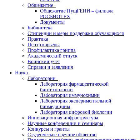
Общежитие
Общежитие ПущГЕНИ – филиала
РОСБИОТЕХ
Документы
Библиотека
Стипендии и меры поддержки обучающихся
Практика
Центр карьеры
Профилактика гриппа
Академический отпуск
Воинский учет
Справки и заявления
Наука
Лаборатории
Лаборатория фармацевтической
биотехнологии
Лаборатория иммунохимии
Лаборатория экспериментальной
биомедицины
Лаборатория цифровой биологии
Инновационная инфраструктура
Научные конференции и семинары
Конкурсы и гранты
Студенческое научное общество