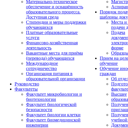
Материально-техническое
Магистр
обеспечение и оснащённость
Аспиран
образовательного процесса.
Порядок пода
Доступная среда
шаблоны доку
Стипендии и меры поддержки
Места и
обучающихся
подачи 
Платные образовательные
Подача
услуги
докумен
Финансово-хозяйственная
электро
деятельность
форме
Вакантные места для приёма
Образцы
(перевода) обучающихся
Прием на цел
Международное
обучение
сотрудничество
Обучение ино
Организация питания в
граждан
образовательной организации
Об отде
Руководство
Подгото
Факультеты
факульт
Факультет микробиологии и
Высшее
биотехнологии
образов
Факультет биологической
Получе
безопасности
приглаш
Факультет биологии клетки
Получе
Факультет биомедицинской
учебной
инженерии
Докуме