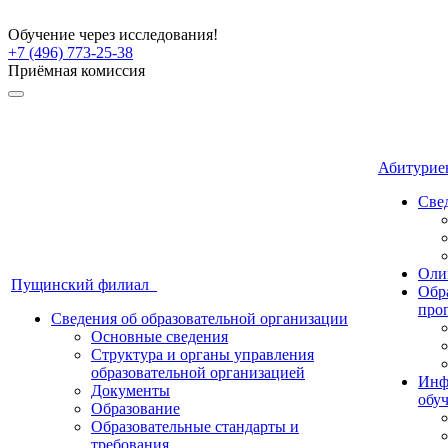
Обучение через исследования!
+7 (496) 773-25-38
Приёмная комиссия
Абитури
Све
Оли
Пущинский филиал
Обр
про
Сведения об образовательной организации
Основные сведения
Структура и органы управления
образовательной организацией
Инф
Документы
обу
Образование
Образовательные стандарты и
требования