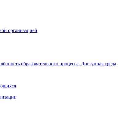
ной организацией
щённость образовательного процесса. Доступная среда
ающихся
анизации