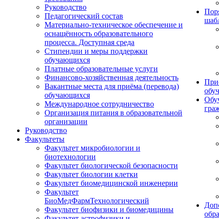
Руководство
Пор
Педагогический состав
шаб
Материально-техническое обеспечение и
оснащённость образовательного
процесса. Доступная среда
Стипендии и меры поддержки
обучающихся
Платные образовательные услуги
Финансово-хозяйственная деятельность
При
Вакантные места для приёма (перевода)
обу
обучающихся
Обу
Международное сотрудничество
гра
Организация питания в образовательной
организации
Руководство
Факультеты
Факультет микробиологии и
биотехнологии
Факультет биологической безопасности
Факультет биологии клетки
Факультет биомедицинской инженерии
Факультет
БиоМедФармТехнологический
Доп
Факультет биофизики и биомедицины
обр
Факультет астрофизики и