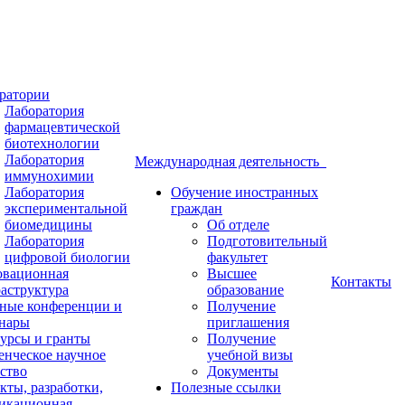
ратории
Лаборатория
фармацевтической
биотехнологии
Лаборатория
Международная деятельность
иммунохимии
Лаборатория
Обучение иностранных
экспериментальной
граждан
биомедицины
Об отделе
Лаборатория
Подготовительный
цифровой биологии
факультет
вационная
Высшее
Контакты
аструктура
образование
ные конференции и
Получение
нары
приглашения
урсы и гранты
Получение
енческое научное
учебной визы
ство
Документы
кты, разработки,
Полезные ссылки
икационная