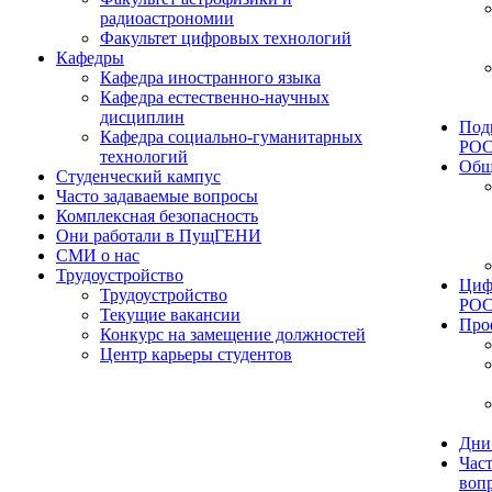
радиоастрономии
Факультет цифровых технологий
Кафедры
Кафедра иностранного языка
Кафедра естественно-научных
дисциплин
Под
Кафедра социально-гуманитарных
РО
технологий
Общ
Студенческий кампус
Часто задаваемые вопросы
Комплексная безопасность
Они работали в ПущГЕНИ
СМИ о нас
Трудоустройство
Циф
Трудоустройство
РО
Текущие вакансии
Про
Конкурс на замещение должностей
Центр карьеры студентов
Дни
Час
воп