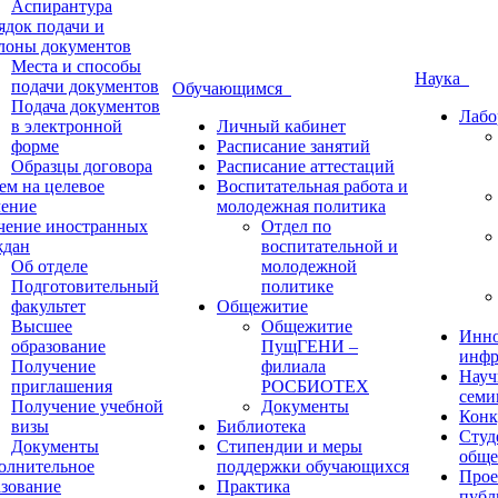
Аспирантура
ядок подачи и
лоны документов
Места и способы
Наука
подачи документов
Обучающимся
Подача документов
Лабо
в электронной
Личный кабинет
форме
Расписание занятий
Образцы договора
Расписание аттестаций
ем на целевое
Воспитательная работа и
чение
молодежная политика
чение иностранных
Отдел по
ждан
воспитательной и
Об отделе
молодежной
Подготовительный
политике
факультет
Общежитие
Высшее
Общежитие
Инно
образование
ПущГЕНИ –
инфр
Получение
филиала
Науч
приглашения
РОСБИОТЕХ
семи
Получение учебной
Документы
Конк
визы
Библиотека
Студ
Документы
Стипендии и меры
обще
олнительное
поддержки обучающихся
Прое
азование
Практика
публ