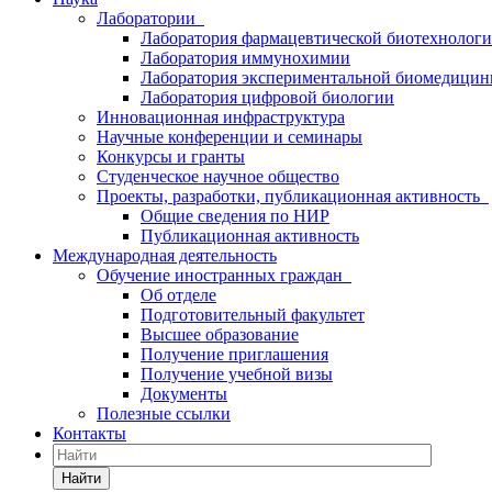
Лаборатории
Лаборатория фармацевтической биотехнолог
Лаборатория иммунохимии
Лаборатория экспериментальной биомедици
Лаборатория цифровой биологии
Инновационная инфраструктура
Научные конференции и семинары
Конкурсы и гранты
Студенческое научное общество
Проекты, разработки, публикационная активность
Общие сведения по НИР
Публикационная активность
Международная деятельность
Обучение иностранных граждан
Об отделе
Подготовительный факультет
Высшее образование
Получение приглашения
Получение учебной визы
Документы
Полезные ссылки
Контакты
Найти