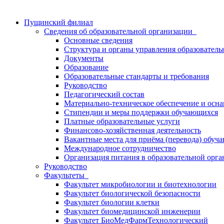
Пущинский филиал
Сведения об образовательной организации
Основные сведения
Структура и органы управления образователь
Документы
Образование
Образовательные стандарты и требования
Руководство
Педагогический состав
Материально-техническое обеспечение и осна
Стипендии и меры поддержки обучающихся
Платные образовательные услуги
Финансово-хозяйственная деятельность
Вакантные места для приёма (перевода) обуч
Международное сотрудничество
Организация питания в образовательной орг
Руководство
Факультеты
Факультет микробиологии и биотехнологии
Факультет биологической безопасности
Факультет биологии клетки
Факультет биомедицинской инженерии
Факультет БиоМедФармТехнологический