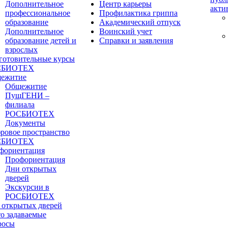
Дополнительное
Центр карьеры
акти
профессиональное
Профилактика гриппа
образование
Академический отпуск
Дополнительное
Воинский учет
образование детей и
Справки и заявления
взрослых
готовительные курсы
СБИОТЕХ
ежитие
Общежитие
ПущГЕНИ –
филиала
РОСБИОТЕХ
Документы
ровое пространство
СБИОТЕХ
фориентация
Профориентация
Дни открытых
дверей
Экскурсии в
РОСБИОТЕХ
 открытых дверей
то задаваемые
росы