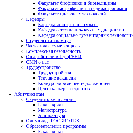
Факультет биофизики и биомедицины
Факультет астрофизики и радиоастрономии
Факультет цифровых технологий
Кафедры
Кафедра иностранного языка
Кафедра естественно-научных дисциплин
Кафедра социально-гуманитарных технологи
Студенческий кампус
Часто задаваемые вопросы
Комплексная безопасность
Они работали в ПущГЕНИ
СМИ о нас
Трудоустройство
Трудоустройство
Текущие вакансии
Конкурс на замещение должностей
Центр карьеры студентов
Абитуриентам
Сведения о зачислении
Бакалавриат
Магистратура
Аспирантура
Олимпиада РОСБИОТЕХ
Образовательные программы
Бакалавриат