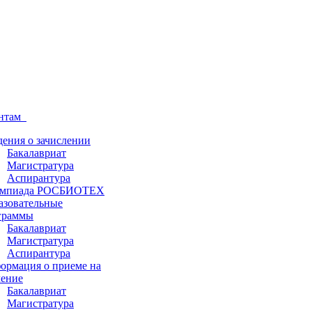
ентам
дения о зачислении
Бакалавриат
Магистратура
Аспирантура
мпиада РОСБИОТЕХ
азовательные
граммы
Бакалавриат
Магистратура
Аспирантура
ормация о приеме на
чение
Бакалавриат
Магистратура