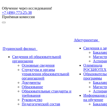
Обучение через исследования!
+7 (496) 773-25-38
Приёмная комиссия
Абитуриентам
Сведения о з
Пущинский филиал
Бакалав
Сведения об образовательной
Магистр
организации
Аспиран
Основные сведения
Олимпиада
Структура и органы
РОСБИОТЕХ
управления образовательной
Образователь
организацией
программы
Документы
Бакалав
Образование
Магистр
Образовательные стандарты и
Аспиран
требования
Информация о
Руководство
на обучение
Педагогический состав
Бакалав