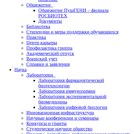
Общежитие
Общежитие ПущГЕНИ – филиала
РОСБИОТЕХ
Документы
Библиотека
Стипендии и меры поддержки обучающихся
Практика
Центр карьеры
Профилактика гриппа
Академический отпуск
Воинский учет
Справки и заявления
Наука
Лаборатории
Лаборатория фармацевтической
биотехнологии
Лаборатория иммунохимии
Лаборатория экспериментальной
биомедицины
Лаборатория цифровой биологии
Инновационная инфраструктура
Научные конференции и семинары
Конкурсы и гранты
Студенческое научное общество