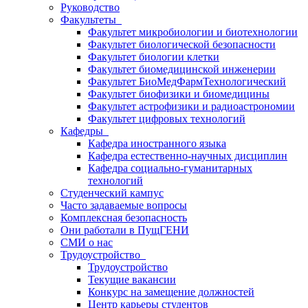
Руководство
Факультеты
Факультет микробиологии и биотехнологии
Факультет биологической безопасности
Факультет биологии клетки
Факультет биомедицинской инженерии
Факультет БиоМедФармТехнологический
Факультет биофизики и биомедицины
Факультет астрофизики и радиоастрономии
Факультет цифровых технологий
Кафедры
Кафедра иностранного языка
Кафедра естественно-научных дисциплин
Кафедра социально-гуманитарных
технологий
Студенческий кампус
Часто задаваемые вопросы
Комплексная безопасность
Они работали в ПущГЕНИ
СМИ о нас
Трудоустройство
Трудоустройство
Текущие вакансии
Конкурс на замещение должностей
Центр карьеры студентов