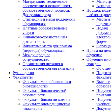
Материально-техническое
Магистр
обеспечение и оснащённость
Аспиран
образовательного процесса.
Порядок пода
Доступная среда
шаблоны доку
Стипендии и меры поддержки
Места и
обучающихся
подачи 
Платные образовательные
Подача
услуги
докумен
Финансово-хозяйственная
электро
деятельность
форме
Вакантные места для приёма
Образцы
(перевода) обучающихся
Прием на цел
Международное
обучение
сотрудничество
Обучение ино
Организация питания в
граждан
образовательной организации
Об отде
Руководство
Подгото
Факультеты
факульт
Факультет микробиологии и
Высшее
биотехнологии
образов
Факультет биологической
Получе
безопасности
приглаш
Факультет биологии клетки
Получе
Факультет биомедицинской
учебной
инженерии
Докуме