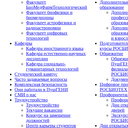
Факультет
Дополнительн
БиоМедФармТехнологический
образование
Факультет биофизики и
Дополни
биомедицины
професс
Факультет астрофизики и
образов
радиоастрономии
Дополни
Факультет цифровых
образов
технологий
и взрос
Кафедры
Подготовител
Кафедра иностранного языка
курсы РОСБ
Кафедра естественно-научных
Общежитие
дисциплин
Общежи
Кафедра социально-
ПущГЕН
гуманитарных технологий
филиала
Студенческий кампус
РОСБИ
Часто задаваемые вопросы
Докуме
Комплексная безопасность
Цифровое про
Они работали в ПущГЕНИ
РОСБИОТЕХ
СМИ о нас
Профориента
Трудоустройство
Профори
Трудоустройство
Дни отк
Текущие вакансии
дверей
Конкурс на замещение
Экскурс
должностей
РОСБИ
Центр карьеры студентов
Дни открытых