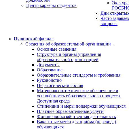
должностей
Экскурс
Центр карьеры студентов
РОСБИ
Дни открытых
Часто задавае
вопросы
Пущинский филиал
Сведения об образовательной организации
Основные сведения
Структура и органы управления
образовательной организацией
Документы
Образование
Образовательные стандарты и требования
Руководство
Педагогический состав
Материально-техническое обеспечение и
оснащённость образовательного процесса.
Доступная среда
Стипендии и меры поддержки обучающихся
Платные образовательные услуги
Финансово-хозяйственная деятельность
Вакантные места для приёма (перевода)
обучающихся