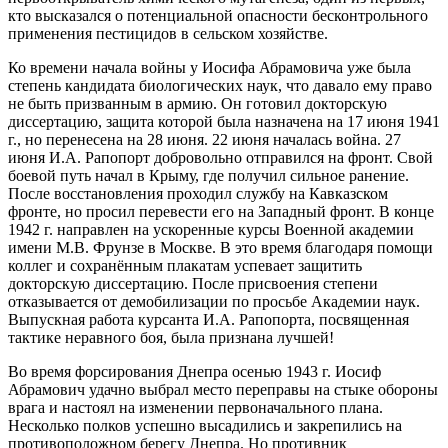
кто высказался о потенциальной опасности бесконтрольного
применения пестицидов в сельском хозяйстве.
Ко времени начала войны у Иосифа Абрамовича уже была
степень кандидата биологических наук, что давало ему право
не быть призванным в армию. Он готовил докторскую
диссертацию, защита которой была назначена на 17 июня 1941
г., но перенесена на 28 июня. 22 июня началась война. 27
июня И.А. Рапопорт добровольно отправился на фронт. Свой
боевой путь начал в Крыму, где получил сильное ранение.
После восстановления проходил службу на Кавказском
фронте, но просил перевести его на Западный фронт. В конце
1942 г. направлен на ускоренные курсы Военной академии
имени М.В. Фрунзе в Москве. В это время благодаря помощи
коллег и сохранённым плакатам успевает защитить
докторскую диссертацию. После присвоения степени
отказывается от демобилизации по просьбе Академии наук.
Выпускная работа курсанта И.А. Рапопорта, посвященная
тактике неравного боя, была признана лучшей!
Во время форсирования Днепра осенью 1943 г. Иосиф
Абрамович удачно выбрал место переправы на стыке обороны
врага и настоял на изменении первоначального плана.
Несколько полков успешно высадились и закрепились на
противоположном берегу Днепра. Но противник