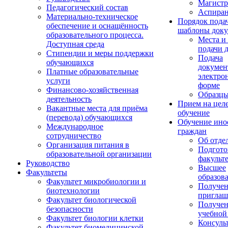
Магистр
Педагогический состав
Аспиран
Материально-техническое
Порядок пода
обеспечение и оснащённость
шаблоны доку
образовательного процесса.
Места и
Доступная среда
подачи 
Стипендии и меры поддержки
Подача
обучающихся
докумен
Платные образовательные
электро
услуги
форме
Финансово-хозяйственная
Образцы
деятельность
Прием на цел
Вакантные места для приёма
обучение
(перевода) обучающихся
Обучение ино
Международное
граждан
сотрудничество
Об отде
Организация питания в
Подгото
образовательной организации
факульт
Руководство
Высшее
Факультеты
образов
Факультет микробиологии и
Получе
биотехнологии
приглаш
Факультет биологической
Получе
безопасности
учебной
Факультет биологии клетки
Консуль
Факультет биомедицинской