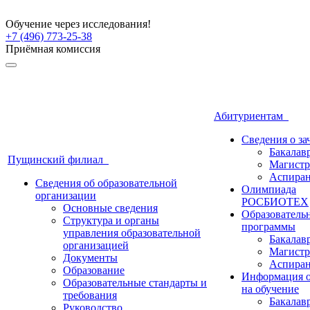
Обучение через исследования!
+7 (496) 773-25-38
Приёмная комиссия
Абитуриентам
Сведения о з
Бакалав
Пущинский филиал
Магистр
Аспиран
Сведения об образовательной
Олимпиада
организации
РОСБИОТЕХ
Основные сведения
Образователь
Структура и органы
программы
управления образовательной
Бакалав
организацией
Магистр
Документы
Аспиран
Образование
Информация о
Образовательные стандарты и
на обучение
требования
Бакалав
Руководство