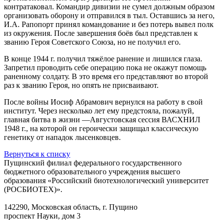
контратаковал. Командир дивизии не сумел должным образом
организовать оборону и отправился в тыл. Оставшись за него,
И.А. Рапопорт принял командование и без потерь вывел полк
из окружения. После завершения боёв был представлен к
званию Героя Советского Союза, но не получил его.
В конце 1944 г. получил тяжёлое ранение и лишился глаза.
Запретил проводить себе операцию пока не окажут помощь
раненному солдату. В это время его представляют во второй
раз к званию Героя, но опять не присваивают.
После войны Иосиф Абрамович вернулся на работу в свой
институт. Через несколько лет ему предстояла, пожалуй,
главная битва в жизни —Августовская сессия ВАСХНИЛ
1948 г., на которой он героически защищал классическую
генетику от нападок лысенковцев.
Вернуться к списку
Пущинский филиал федерального государственного
бюджетного образовательного учреждения высшего
образования «Российский биотехнологический университет
(РОСБИОТЕХ)».
142290, Московская область, г. Пущино
проспект Науки, дом 3