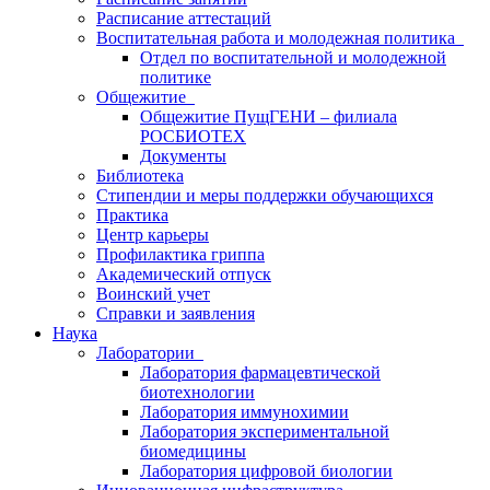
Расписание аттестаций
Воспитательная работа и молодежная политика
Отдел по воспитательной и молодежной
политике
Общежитие
Общежитие ПущГЕНИ – филиала
РОСБИОТЕХ
Документы
Библиотека
Стипендии и меры поддержки обучающихся
Практика
Центр карьеры
Профилактика гриппа
Академический отпуск
Воинский учет
Справки и заявления
Наука
Лаборатории
Лаборатория фармацевтической
биотехнологии
Лаборатория иммунохимии
Лаборатория экспериментальной
биомедицины
Лаборатория цифровой биологии