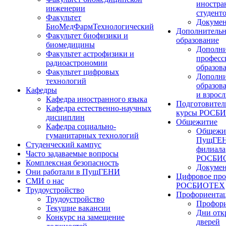
иностра
инженерии
студент
Факультет
Докуме
БиоМедФармТехнологический
Дополнительн
Факультет биофизики и
образование
биомедицины
Дополни
Факультет астрофизики и
професс
радиоастрономии
образов
Факультет цифровых
Дополни
технологий
образов
Кафедры
и взрос
Кафедра иностранного языка
Подготовител
Кафедра естественно-научных
курсы РОСБ
дисциплин
Общежитие
Кафедра социально-
Общежи
гуманитарных технологий
ПущГЕН
Студенческий кампус
филиала
Часто задаваемые вопросы
РОСБИ
Комплексная безопасность
Докуме
Они работали в ПущГЕНИ
Цифровое про
СМИ о нас
РОСБИОТЕХ
Трудоустройство
Профориента
Трудоустройство
Профори
Текущие вакансии
Дни отк
Конкурс на замещение
дверей