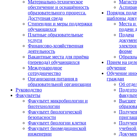
Материально-техническое
Магистр
обеспечение и оснащённость
Аспиран
образовательного процесса.
Порядок пода
Доступная среда
шаблоны доку
Стипендии и меры поддержки
Места и
обучающихся
подачи 
Платные образовательные
Подача
услуги
докумен
Финансово-хозяйственная
электро
деятельность
форме
Вакантные места для приёма
Образцы
(перевода) обучающихся
Прием на цел
Международное
обучение
сотрудничество
Обучение ино
Организация питания в
граждан
образовательной организации
Об отде
Руководство
Подгото
Факультеты
факульт
Факультет микробиологии и
Высшее
биотехнологии
образов
Факультет биологической
Получе
безопасности
приглаш
Факультет биологии клетки
Получе
Факультет биомедицинской
учебной
инженерии
Докуме