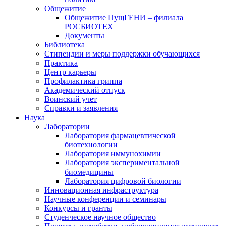
Общежитие
Общежитие ПущГЕНИ – филиала
РОСБИОТЕХ
Документы
Библиотека
Стипендии и меры поддержки обучающихся
Практика
Центр карьеры
Профилактика гриппа
Академический отпуск
Воинский учет
Справки и заявления
Наука
Лаборатории
Лаборатория фармацевтической
биотехнологии
Лаборатория иммунохимии
Лаборатория экспериментальной
биомедицины
Лаборатория цифровой биологии
Инновационная инфраструктура
Научные конференции и семинары
Конкурсы и гранты
Студенческое научное общество