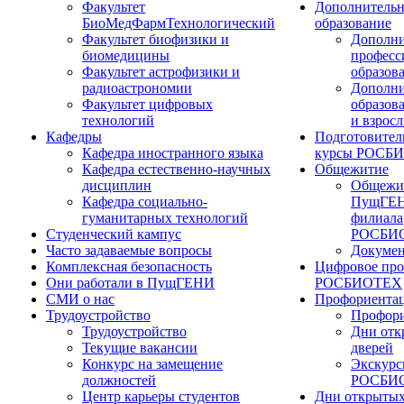
Факультет
Дополнительн
БиоМедФармТехнологический
образование
Факультет биофизики и
Дополни
биомедицины
професс
Факультет астрофизики и
образов
радиоастрономии
Дополни
Факультет цифровых
образов
технологий
и взрос
Кафедры
Подготовител
Кафедра иностранного языка
курсы РОСБ
Кафедра естественно-научных
Общежитие
дисциплин
Общежи
Кафедра социально-
ПущГЕН
гуманитарных технологий
филиала
Студенческий кампус
РОСБИ
Часто задаваемые вопросы
Докуме
Комплексная безопасность
Цифровое про
Они работали в ПущГЕНИ
РОСБИОТЕХ
СМИ о нас
Профориента
Трудоустройство
Профори
Трудоустройство
Дни отк
Текущие вакансии
дверей
Конкурс на замещение
Экскурс
должностей
РОСБИ
Центр карьеры студентов
Дни открытых