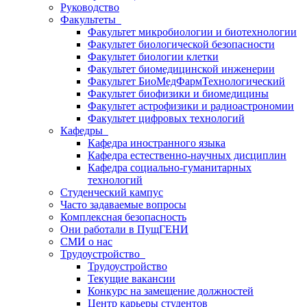
Руководство
Факультеты
Факультет микробиологии и биотехнологии
Факультет биологической безопасности
Факультет биологии клетки
Факультет биомедицинской инженерии
Факультет БиоМедФармТехнологический
Факультет биофизики и биомедицины
Факультет астрофизики и радиоастрономии
Факультет цифровых технологий
Кафедры
Кафедра иностранного языка
Кафедра естественно-научных дисциплин
Кафедра социально-гуманитарных
технологий
Студенческий кампус
Часто задаваемые вопросы
Комплексная безопасность
Они работали в ПущГЕНИ
СМИ о нас
Трудоустройство
Трудоустройство
Текущие вакансии
Конкурс на замещение должностей
Центр карьеры студентов