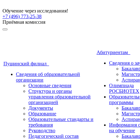
Обучение через исследования!
+7 (496) 773-25-38
Приёмная комиссия
Абитуриентам
Сведения о з
Пущинский филиал
Бакалав
Сведения об образовательной
Магистр
организации
Аспиран
Основные сведения
Олимпиада
Структура и органы
РОСБИОТЕХ
управления образовательной
Образователь
организацией
программы
Документы
Бакалав
Образование
Магистр
Образовательные стандарты и
Аспиран
требования
Информация о
Руководство
на обучение
Педагогический состав
Бакалав