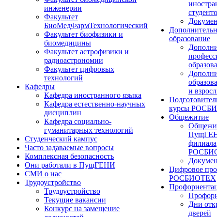
иностра
инженерии
студент
Факультет
Докуме
БиоМедФармТехнологический
Дополнительн
Факультет биофизики и
образование
биомедицины
Дополни
Факультет астрофизики и
професс
радиоастрономии
образов
Факультет цифровых
Дополни
технологий
образов
Кафедры
и взрос
Кафедра иностранного языка
Подготовител
Кафедра естественно-научных
курсы РОСБ
дисциплин
Общежитие
Кафедра социально-
Общежи
гуманитарных технологий
ПущГЕН
Студенческий кампус
филиала
Часто задаваемые вопросы
РОСБИ
Комплексная безопасность
Докуме
Они работали в ПущГЕНИ
Цифровое про
СМИ о нас
РОСБИОТЕХ
Трудоустройство
Профориента
Трудоустройство
Профори
Текущие вакансии
Дни отк
Конкурс на замещение
дверей