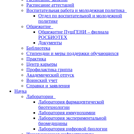
Расписание аттестаций
Воспитательная работа и молодежная политика
Отдел по воспитательной и молодежной
политике
Общежитие
Общежитие ПущГЕНИ – филиала
РОСБИОТЕХ
Документы
Библиотека
Стипендии и меры поддержки обучающихся
Практика
Центр карьеры
Профилактика гриппа
Академический отпуск
Воинский учет
Справки и заявления
Наука
Лаборатории
Лаборатория фармацевтической
биотехнологии
Лаборатория иммунохимии
Лаборатория экспериментальной
биомедицины
Лаборатория цифровой биологии