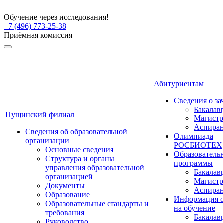
Обучение через исследования!
+7 (496) 773-25-38
Приёмная комиссия
Абитуриентам
Сведения о з
Бакалав
Пущинский филиал
Магистр
Аспиран
Сведения об образовательной
Олимпиада
организации
РОСБИОТЕХ
Основные сведения
Образователь
Структура и органы
программы
управления образовательной
Бакалав
организацией
Магистр
Документы
Аспиран
Образование
Информация о
Образовательные стандарты и
на обучение
требования
Бакалав
Руководство