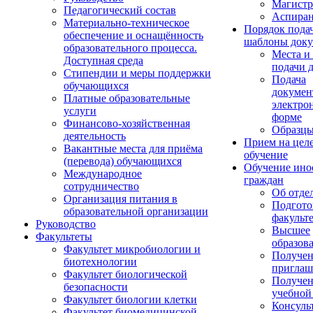
Магистр
Педагогический состав
Аспиран
Материально-техническое
Порядок пода
обеспечение и оснащённость
шаблоны доку
образовательного процесса.
Места и
Доступная среда
подачи 
Стипендии и меры поддержки
Подача
обучающихся
докумен
Платные образовательные
электро
услуги
форме
Финансово-хозяйственная
Образцы
деятельность
Прием на цел
Вакантные места для приёма
обучение
(перевода) обучающихся
Обучение ино
Международное
граждан
сотрудничество
Об отде
Организация питания в
Подгото
образовательной организации
факульт
Руководство
Высшее
Факультеты
образов
Факультет микробиологии и
Получе
биотехнологии
приглаш
Факультет биологической
Получе
безопасности
учебной
Факультет биологии клетки
Консуль
Факультет биомедицинской