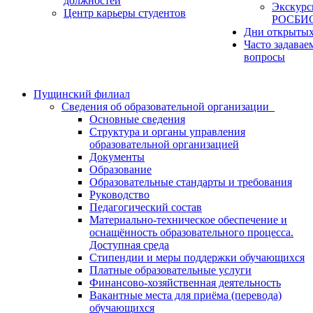
должностей
Экскурс
Центр карьеры студентов
РОСБИ
Дни открытых
Часто задавае
вопросы
Пущинский филиал
Сведения об образовательной организации
Основные сведения
Структура и органы управления
образовательной организацией
Документы
Образование
Образовательные стандарты и требования
Руководство
Педагогический состав
Материально-техническое обеспечение и
оснащённость образовательного процесса.
Доступная среда
Стипендии и меры поддержки обучающихся
Платные образовательные услуги
Финансово-хозяйственная деятельность
Вакантные места для приёма (перевода)
обучающихся