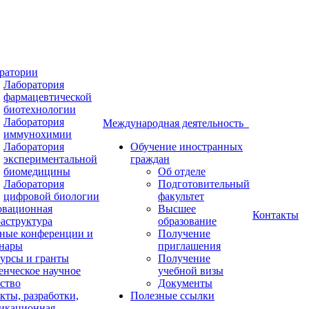
ратории
Лаборатория
фармацевтической
биотехнологии
Лаборатория
Международная деятельность
иммунохимии
Лаборатория
Обучение иностранных
экспериментальной
граждан
биомедицины
Об отделе
Лаборатория
Подготовительный
цифровой биологии
факультет
вационная
Высшее
Контакты
аструктура
образование
ные конференции и
Получение
нары
приглашения
урсы и гранты
Получение
енческое научное
учебной визы
ство
Документы
кты, разработки,
Полезные ссылки
икационная