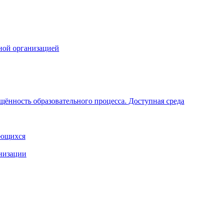
ной организацией
щённость образовательного процесса. Доступная среда
ающихся
анизации