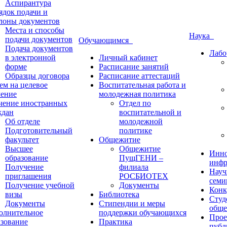
Аспирантура
ядок подачи и
лоны документов
Места и способы
Наука
подачи документов
Обучающимся
Подача документов
Лабо
в электронной
Личный кабинет
форме
Расписание занятий
Образцы договора
Расписание аттестаций
ем на целевое
Воспитательная работа и
чение
молодежная политика
чение иностранных
Отдел по
ждан
воспитательной и
Об отделе
молодежной
Подготовительный
политике
факультет
Общежитие
Высшее
Общежитие
Инно
образование
ПущГЕНИ –
инфр
Получение
филиала
Науч
приглашения
РОСБИОТЕХ
семи
Получение учебной
Документы
Конк
визы
Библиотека
Студ
Документы
Стипендии и меры
обще
олнительное
поддержки обучающихся
Прое
азование
Практика
публ