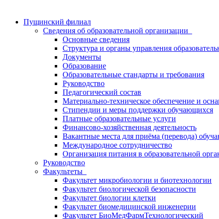
Пущинский филиал
Сведения об образовательной организации
Основные сведения
Структура и органы управления образователь
Документы
Образование
Образовательные стандарты и требования
Руководство
Педагогический состав
Материально-техническое обеспечение и осна
Стипендии и меры поддержки обучающихся
Платные образовательные услуги
Финансово-хозяйственная деятельность
Вакантные места для приёма (перевода) обуч
Международное сотрудничество
Организация питания в образовательной орг
Руководство
Факультеты
Факультет микробиологии и биотехнологии
Факультет биологической безопасности
Факультет биологии клетки
Факультет биомедицинской инженерии
Факультет БиоМедФармТехнологический