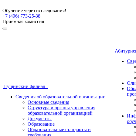
Обучение через исследования!
+7 (496) 773-25-38
Приёмная комиссия
Абитури
Све
Оли
Пущинский филиал
Обр
про
Сведения об образовательной организации
Основные сведения
Структура и органы управления
образовательной организацией
Инф
Документы
обу
Образование
Образовательные стандарты и
требования