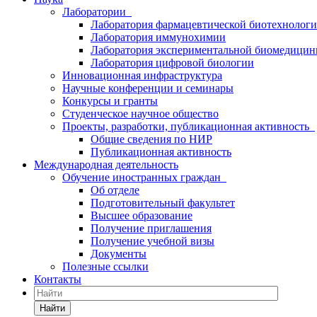
Лаборатории
Лаборатория фармацевтической биотехнолог
Лаборатория иммунохимии
Лаборатория экспериментальной биомедици
Лаборатория цифровой биологии
Инновационная инфраструктура
Научные конференции и семинары
Конкурсы и гранты
Студенческое научное общество
Проекты, разработки, публикационная активность
Общие сведения по НИР
Публикационная активность
Международная деятельность
Обучение иностранных граждан
Об отделе
Подготовительный факультет
Высшее образование
Получение приглашения
Получение учебной визы
Документы
Полезные ссылки
Контакты
Найти