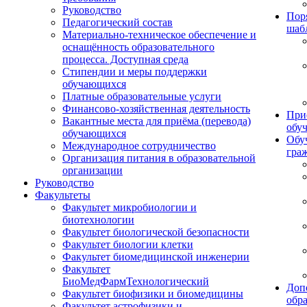
Руководство
Пор
Педагогический состав
шаб
Материально-техническое обеспечение и
оснащённость образовательного
процесса. Доступная среда
Стипендии и меры поддержки
обучающихся
Платные образовательные услуги
Финансово-хозяйственная деятельность
При
Вакантные места для приёма (перевода)
обу
обучающихся
Обу
Международное сотрудничество
гра
Организация питания в образовательной
организации
Руководство
Факультеты
Факультет микробиологии и
биотехнологии
Факультет биологической безопасности
Факультет биологии клетки
Факультет биомедицинской инженерии
Факультет
БиоМедФармТехнологический
Доп
Факультет биофизики и биомедицины
обр
Факультет астрофизики и