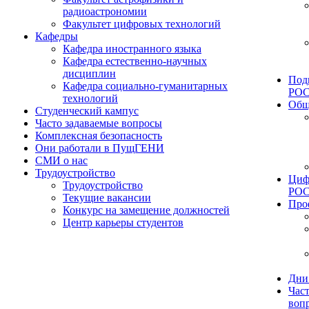
радиоастрономии
Факультет цифровых технологий
Кафедры
Кафедра иностранного языка
Кафедра естественно-научных
дисциплин
Под
Кафедра социально-гуманитарных
РО
технологий
Общ
Студенческий кампус
Часто задаваемые вопросы
Комплексная безопасность
Они работали в ПущГЕНИ
СМИ о нас
Трудоустройство
Циф
Трудоустройство
РО
Текущие вакансии
Про
Конкурс на замещение должностей
Центр карьеры студентов
Дни
Час
воп