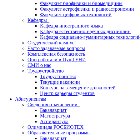
Факультет биофизики и биомедицины
Факультет астрофизики и радиоастрономии
Факультет цифровых технологий
Кафедры
Кафедра иностранного языка
Кафедра естественно-научных дисциплин
Кафедра социально-гуманитарных технологи
Студенческий кампус
Часто задаваемые вопросы
Комплексная безопасность
Они работали в ПущГЕНИ
СМИ о нас
Трудоустройство
Трудоустройство
Текущие вакансии
Конкурс на замещение должностей
Центр карьеры студентов
Абитуриентам
Сведения о зачислении
Бакалавриат
Магистратура
Аспирантура
Олимпиада РОСБИОТЕХ
Образовательные программы
Бакалавриат