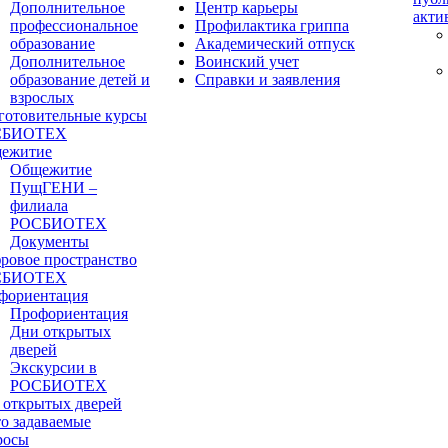
Дополнительное
Центр карьеры
акти
профессиональное
Профилактика гриппа
образование
Академический отпуск
Дополнительное
Воинский учет
образование детей и
Справки и заявления
взрослых
готовительные курсы
СБИОТЕХ
ежитие
Общежитие
ПущГЕНИ –
филиала
РОСБИОТЕХ
Документы
ровое пространство
СБИОТЕХ
фориентация
Профориентация
Дни открытых
дверей
Экскурсии в
РОСБИОТЕХ
 открытых дверей
то задаваемые
росы