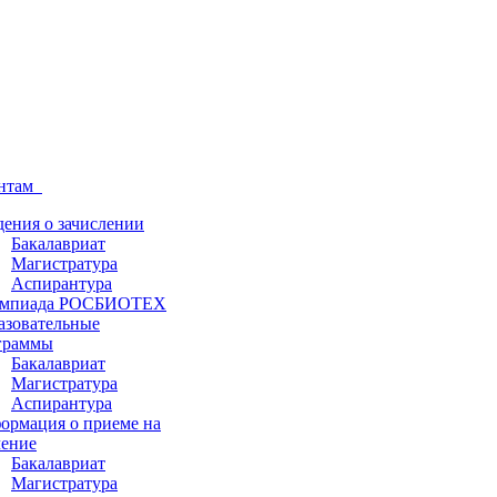
ентам
дения о зачислении
Бакалавриат
Магистратура
Аспирантура
мпиада РОСБИОТЕХ
азовательные
граммы
Бакалавриат
Магистратура
Аспирантура
ормация о приеме на
чение
Бакалавриат
Магистратура