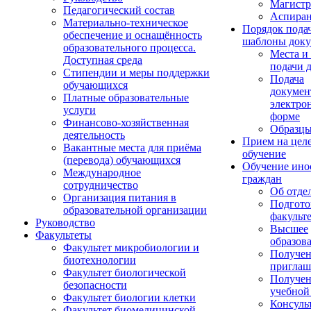
Магистр
Педагогический состав
Аспиран
Материально-техническое
Порядок пода
обеспечение и оснащённость
шаблоны доку
образовательного процесса.
Места и
Доступная среда
подачи 
Стипендии и меры поддержки
Подача
обучающихся
докумен
Платные образовательные
электро
услуги
форме
Финансово-хозяйственная
Образцы
деятельность
Прием на цел
Вакантные места для приёма
обучение
(перевода) обучающихся
Обучение ино
Международное
граждан
сотрудничество
Об отде
Организация питания в
Подгото
образовательной организации
факульт
Руководство
Высшее
Факультеты
образов
Факультет микробиологии и
Получе
биотехнологии
приглаш
Факультет биологической
Получе
безопасности
учебной
Факультет биологии клетки
Консуль
Факультет биомедицинской