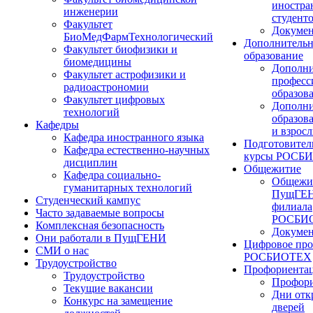
иностра
инженерии
студент
Факультет
Докуме
БиоМедФармТехнологический
Дополнительн
Факультет биофизики и
образование
биомедицины
Дополни
Факультет астрофизики и
професс
радиоастрономии
образов
Факультет цифровых
Дополни
технологий
образов
Кафедры
и взрос
Кафедра иностранного языка
Подготовител
Кафедра естественно-научных
курсы РОСБ
дисциплин
Общежитие
Кафедра социально-
Общежи
гуманитарных технологий
ПущГЕН
Студенческий кампус
филиала
Часто задаваемые вопросы
РОСБИ
Комплексная безопасность
Докуме
Они работали в ПущГЕНИ
Цифровое про
СМИ о нас
РОСБИОТЕХ
Трудоустройство
Профориента
Трудоустройство
Профори
Текущие вакансии
Дни отк
Конкурс на замещение
дверей