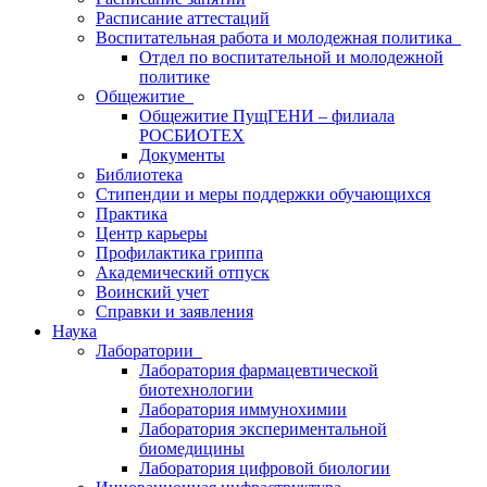
Расписание аттестаций
Воспитательная работа и молодежная политика
Отдел по воспитательной и молодежной
политике
Общежитие
Общежитие ПущГЕНИ – филиала
РОСБИОТЕХ
Документы
Библиотека
Стипендии и меры поддержки обучающихся
Практика
Центр карьеры
Профилактика гриппа
Академический отпуск
Воинский учет
Справки и заявления
Наука
Лаборатории
Лаборатория фармацевтической
биотехнологии
Лаборатория иммунохимии
Лаборатория экспериментальной
биомедицины
Лаборатория цифровой биологии