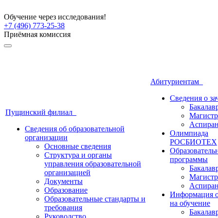
Обучение через исследования!
+7 (496) 773-25-38
Приёмная комиссия
Абитуриентам
Сведения о з
Бакалав
Пущинский филиал
Магистр
Аспиран
Сведения об образовательной
Олимпиада
организации
РОСБИОТЕХ
Основные сведения
Образователь
Структура и органы
программы
управления образовательной
Бакалав
организацией
Магистр
Документы
Аспиран
Образование
Информация о
Образовательные стандарты и
на обучение
требования
Бакалав
Руководство