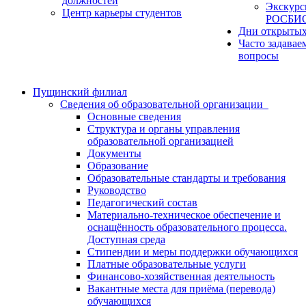
должностей
Экскурс
Центр карьеры студентов
РОСБИ
Дни открытых
Часто задавае
вопросы
Пущинский филиал
Сведения об образовательной организации
Основные сведения
Структура и органы управления
образовательной организацией
Документы
Образование
Образовательные стандарты и требования
Руководство
Педагогический состав
Материально-техническое обеспечение и
оснащённость образовательного процесса.
Доступная среда
Стипендии и меры поддержки обучающихся
Платные образовательные услуги
Финансово-хозяйственная деятельность
Вакантные места для приёма (перевода)
обучающихся