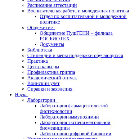
Расписание аттестаций
Воспитательная работа и молодежная политика
Отдел по воспитательной и молодежной
политике
Общежитие
Общежитие ПущГЕНИ – филиала
РОСБИОТЕХ
Документы
Библиотека
Стипендии и меры поддержки обучающихся
Практика
Центр карьеры
Профилактика гриппа
Академический отпуск
Воинский учет
Справки и заявления
Наука
Лаборатории
Лаборатория фармацевтической
биотехнологии
Лаборатория иммунохимии
Лаборатория экспериментальной
биомедицины
Лаборатория цифровой биологии