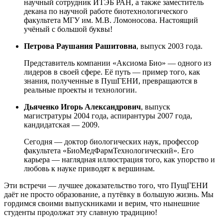
научный сотрудник ИТЭБ РАН, а также заместитель
декана по научной работе биотехнологического
факультета МГУ им. М.В. Ломоносова. Настоящий
учёный с большой буквы!
Петрова Раушания Рашитовна
, выпуск 2003 года.
Представитель компании «Аксиома Био» — одного из
лидеров в своей сфере. Её путь — пример того, как
знания, полученные в ПушГЕНИ, превращаются в
реальные проекты и технологии.
Дьяченко Игорь Александрович
, выпуск
магистратуры 2004 года, аспирантуры 2007 года,
кандидатская — 2009.
Сегодня — доктор биологических наук, профессор
факультета «БиоМедФармТехнологический». Его
карьера — наглядная иллюстрация того, как упорство и
любовь к науке приводят к вершинам.
Эти встречи — лучшее доказательство того, что ПущГЕНИ
даёт не просто образование, а путёвку в большую жизнь. Мы
гордимся своими выпускниками и верим, что нынешние
студенты продолжат эту славную традицию!