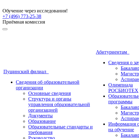
Обучение через исследования!
+7 (496) 773-25-38
Приёмная комиссия
Абитуриентам
Сведения о з
Бакалав
Пущинский филиал
Магистр
Аспиран
Сведения об образовательной
Олимпиада
организации
РОСБИОТЕХ
Основные сведения
Образователь
Структура и органы
программы
управления образовательной
Бакалав
организацией
Магистр
Документы
Аспиран
Образование
Информация о
Образовательные стандарты и
на обучение
требования
Бакалав
Руководство