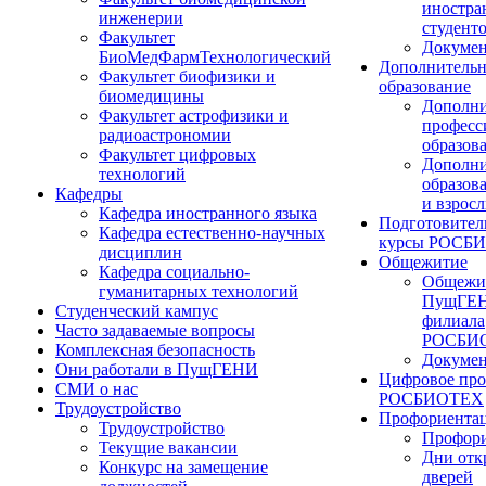
иностра
инженерии
студент
Факультет
Докуме
БиоМедФармТехнологический
Дополнительн
Факультет биофизики и
образование
биомедицины
Дополни
Факультет астрофизики и
професс
радиоастрономии
образов
Факультет цифровых
Дополни
технологий
образов
Кафедры
и взрос
Кафедра иностранного языка
Подготовител
Кафедра естественно-научных
курсы РОСБ
дисциплин
Общежитие
Кафедра социально-
Общежи
гуманитарных технологий
ПущГЕН
Студенческий кампус
филиала
Часто задаваемые вопросы
РОСБИ
Комплексная безопасность
Докуме
Они работали в ПущГЕНИ
Цифровое про
СМИ о нас
РОСБИОТЕХ
Трудоустройство
Профориента
Трудоустройство
Профори
Текущие вакансии
Дни отк
Конкурс на замещение
дверей