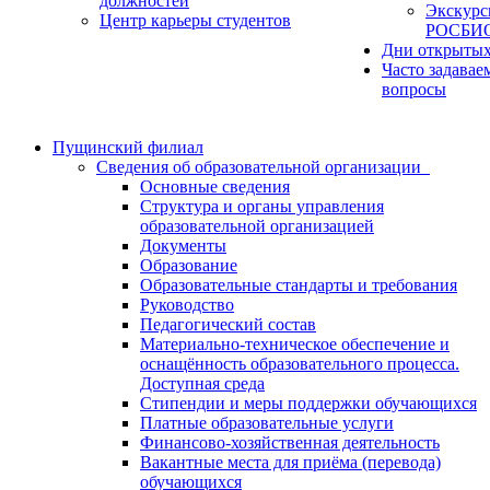
должностей
Экскурс
Центр карьеры студентов
РОСБИ
Дни открытых
Часто задавае
вопросы
Пущинский филиал
Сведения об образовательной организации
Основные сведения
Структура и органы управления
образовательной организацией
Документы
Образование
Образовательные стандарты и требования
Руководство
Педагогический состав
Материально-техническое обеспечение и
оснащённость образовательного процесса.
Доступная среда
Стипендии и меры поддержки обучающихся
Платные образовательные услуги
Финансово-хозяйственная деятельность
Вакантные места для приёма (перевода)
обучающихся