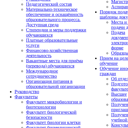
Магистр
Педагогический состав
Аспиран
Материально-техническое
Порядок пода
обеспечение и оснащённость
шаблоны доку
образовательного процесса.
Места и
Доступная среда
подачи 
Стипендии и меры поддержки
Подача
обучающихся
докумен
Платные образовательные
электро
услуги
форме
Финансово-хозяйственная
Образцы
деятельность
Прием на цел
Вакантные места для приёма
обучение
(перевода) обучающихся
Обучение ино
Международное
граждан
сотрудничество
Об отде
Организация питания в
Подгото
образовательной организации
факульт
Руководство
Высшее
Факультеты
образов
Факультет микробиологии и
Получе
биотехнологии
приглаш
Факультет биологической
Получе
безопасности
учебной
Факультет биологии клетки
Консуль
Факультет биомедицинской