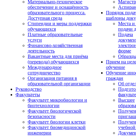
Материально-техническое
Магистр
обеспечение и оснащённость
Аспиран
образовательного процесса.
Порядок пода
Доступная среда
шаблоны доку
Стипендии и меры поддержки
Места и
обучающихся
подачи 
Платные образовательные
Подача
услуги
докумен
Финансово-хозяйственная
электро
деятельность
форме
Вакантные места для приёма
Образцы
(перевода) обучающихся
Прием на цел
Международное
обучение
сотрудничество
Обучение ино
Организация питания в
граждан
образовательной организации
Об отде
Руководство
Подгото
Факультеты
факульт
Факультет микробиологии и
Высшее
биотехнологии
образов
Факультет биологической
Получе
безопасности
приглаш
Факультет биологии клетки
Получе
Факультет биомедицинской
учебной
инженерии
Докуме