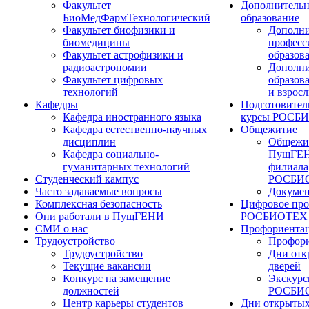
Факультет
Дополнительн
БиоМедФармТехнологический
образование
Факультет биофизики и
Дополни
биомедицины
професс
Факультет астрофизики и
образов
радиоастрономии
Дополни
Факультет цифровых
образов
технологий
и взрос
Кафедры
Подготовител
Кафедра иностранного языка
курсы РОСБ
Кафедра естественно-научных
Общежитие
дисциплин
Общежи
Кафедра социально-
ПущГЕН
гуманитарных технологий
филиала
Студенческий кампус
РОСБИ
Часто задаваемые вопросы
Докуме
Комплексная безопасность
Цифровое про
Они работали в ПущГЕНИ
РОСБИОТЕХ
СМИ о нас
Профориента
Трудоустройство
Профори
Трудоустройство
Дни отк
Текущие вакансии
дверей
Конкурс на замещение
Экскурс
должностей
РОСБИ
Центр карьеры студентов
Дни открытых