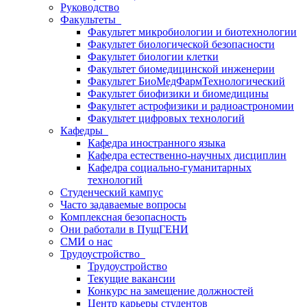
Руководство
Факультеты
Факультет микробиологии и биотехнологии
Факультет биологической безопасности
Факультет биологии клетки
Факультет биомедицинской инженерии
Факультет БиоМедФармТехнологический
Факультет биофизики и биомедицины
Факультет астрофизики и радиоастрономии
Факультет цифровых технологий
Кафедры
Кафедра иностранного языка
Кафедра естественно-научных дисциплин
Кафедра социально-гуманитарных
технологий
Студенческий кампус
Часто задаваемые вопросы
Комплексная безопасность
Они работали в ПущГЕНИ
СМИ о нас
Трудоустройство
Трудоустройство
Текущие вакансии
Конкурс на замещение должностей
Центр карьеры студентов