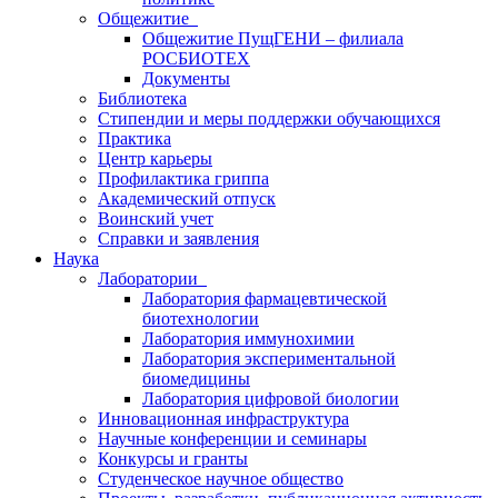
Общежитие
Общежитие ПущГЕНИ – филиала
РОСБИОТЕХ
Документы
Библиотека
Стипендии и меры поддержки обучающихся
Практика
Центр карьеры
Профилактика гриппа
Академический отпуск
Воинский учет
Справки и заявления
Наука
Лаборатории
Лаборатория фармацевтической
биотехнологии
Лаборатория иммунохимии
Лаборатория экспериментальной
биомедицины
Лаборатория цифровой биологии
Инновационная инфраструктура
Научные конференции и семинары
Конкурсы и гранты
Студенческое научное общество