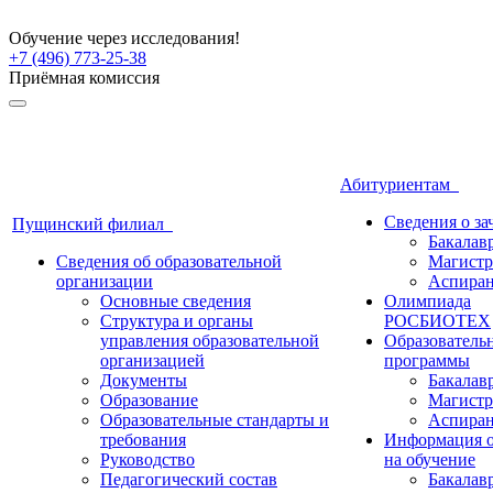
Обучение через исследования!
+7 (496) 773-25-38
Приёмная комиссия
Абитуриентам
Сведения о з
Пущинский филиал
Бакалав
Сведения об образовательной
Магистр
организации
Аспиран
Основные сведения
Олимпиада
Структура и органы
РОСБИОТЕХ
управления образовательной
Образователь
организацией
программы
Документы
Бакалав
Образование
Магистр
Образовательные стандарты и
Аспиран
требования
Информация о
Руководство
на обучение
Педагогический состав
Бакалав