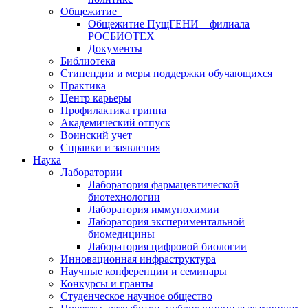
Общежитие
Общежитие ПущГЕНИ – филиала
РОСБИОТЕХ
Документы
Библиотека
Стипендии и меры поддержки обучающихся
Практика
Центр карьеры
Профилактика гриппа
Академический отпуск
Воинский учет
Справки и заявления
Наука
Лаборатории
Лаборатория фармацевтической
биотехнологии
Лаборатория иммунохимии
Лаборатория экспериментальной
биомедицины
Лаборатория цифровой биологии
Инновационная инфраструктура
Научные конференции и семинары
Конкурсы и гранты
Студенческое научное общество