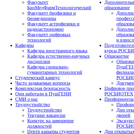
Факультет
Дополнительн
БиоМедФармТехнологический
образование
Факультет биофизики и
Дополни
биомедицины
професс
Факультет астрофизики и
образов
радиоастрономии
Дополни
Факультет цифровых
образов
технологий
и взрос
Кафедры
Подготовител
Кафедра иностранного языка
курсы РОСБ
Кафедра естественно-научных
Общежитие
дисциплин
Общежи
Кафедра социально-
ПущГЕН
гуманитарных технологий
филиала
Студенческий кампус
РОСБИ
Часто задаваемые вопросы
Докуме
Комплексная безопасность
Цифровое про
Они работали в ПущГЕНИ
РОСБИОТЕХ
СМИ о нас
Профориента
Трудоустройство
Профори
Трудоустройство
Дни отк
Текущие вакансии
дверей
Конкурс на замещение
Экскурс
должностей
РОСБИ
Центр карьеры студентов
Дни открытых