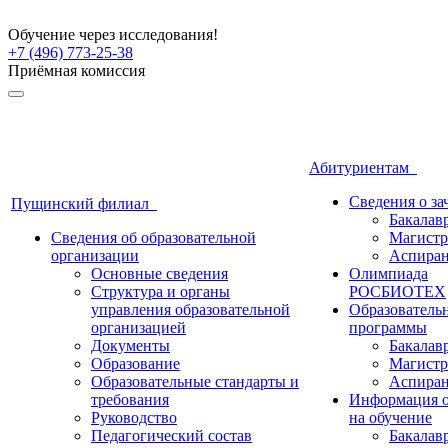
Обучение через исследования!
+7 (496) 773-25-38
Приёмная комиссия
Абитуриентам
Сведения о з
Пущинский филиал
Бакалав
Сведения об образовательной
Магистр
организации
Аспиран
Основные сведения
Олимпиада
Структура и органы
РОСБИОТЕХ
управления образовательной
Образователь
организацией
программы
Документы
Бакалав
Образование
Магистр
Образовательные стандарты и
Аспиран
требования
Информация о
Руководство
на обучение
Педагогический состав
Бакалав