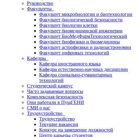
Руководство
Факультеты
Факультет микробиологии и биотехнологии
Факультет биологической безопасности
Факультет биологии клетки
Факультет биомедицинской инженерии
Факультет БиоМедФармТехнологический
Факультет биофизики и биомедицины
Факультет астрофизики и радиоастрономии
Факультет цифровых технологий
Кафедры
Кафедра иностранного языка
Кафедра естественно-научных дисциплин
Кафедра социально-гуманитарных
технологий
Студенческий кампус
Часто задаваемые вопросы
Комплексная безопасность
Они работали в ПущГЕНИ
СМИ о нас
Трудоустройство
Трудоустройство
Текущие вакансии
Конкурс на замещение должностей
Центр карьеры студентов