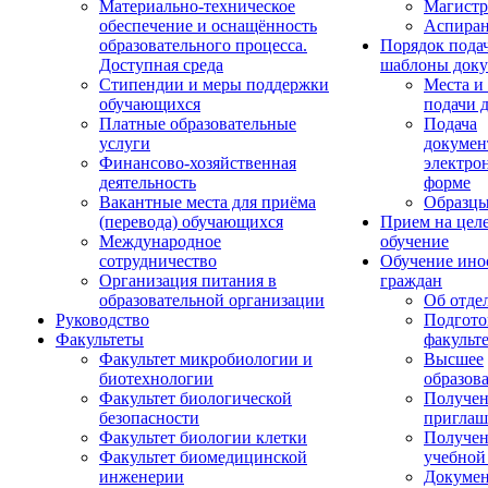
Материально-техническое
Магистр
обеспечение и оснащённость
Аспиран
образовательного процесса.
Порядок пода
Доступная среда
шаблоны доку
Стипендии и меры поддержки
Места и
обучающихся
подачи 
Платные образовательные
Подача
услуги
докумен
Финансово-хозяйственная
электро
деятельность
форме
Вакантные места для приёма
Образцы
(перевода) обучающихся
Прием на цел
Международное
обучение
сотрудничество
Обучение ино
Организация питания в
граждан
образовательной организации
Об отде
Руководство
Подгото
Факультеты
факульт
Факультет микробиологии и
Высшее
биотехнологии
образов
Факультет биологической
Получе
безопасности
приглаш
Факультет биологии клетки
Получе
Факультет биомедицинской
учебной
инженерии
Докуме