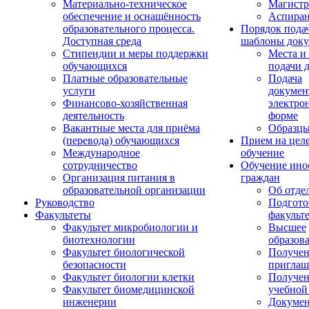
Материально-техническое
Магистр
обеспечение и оснащённость
Аспиран
образовательного процесса.
Порядок пода
Доступная среда
шаблоны доку
Стипендии и меры поддержки
Места и
обучающихся
подачи 
Платные образовательные
Подача
услуги
докумен
Финансово-хозяйственная
электро
деятельность
форме
Вакантные места для приёма
Образцы
(перевода) обучающихся
Прием на цел
Международное
обучение
сотрудничество
Обучение ино
Организация питания в
граждан
образовательной организации
Об отде
Руководство
Подгото
Факультеты
факульт
Факультет микробиологии и
Высшее
биотехнологии
образов
Факультет биологической
Получе
безопасности
приглаш
Факультет биологии клетки
Получе
Факультет биомедицинской
учебной
инженерии
Докуме