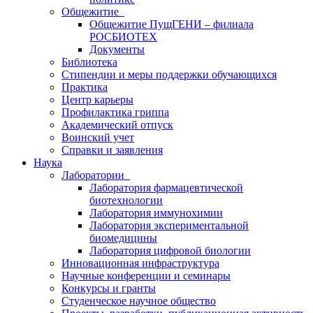
Общежитие
Общежитие ПущГЕНИ – филиала
РОСБИОТЕХ
Документы
Библиотека
Стипендии и меры поддержки обучающихся
Практика
Центр карьеры
Профилактика гриппа
Академический отпуск
Воинский учет
Справки и заявления
Наука
Лаборатории
Лаборатория фармацевтической
биотехнологии
Лаборатория иммунохимии
Лаборатория экспериментальной
биомедицины
Лаборатория цифровой биологии
Инновационная инфраструктура
Научные конференции и семинары
Конкурсы и гранты
Студенческое научное общество