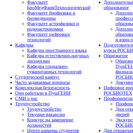
Факультет
Дополнительн
БиоМедФармТехнологический
образование
Факультет биофизики и
Дополни
биомедицины
професс
Факультет астрофизики и
образов
радиоастрономии
Дополни
Факультет цифровых
образов
технологий
и взрос
Кафедры
Подготовител
Кафедра иностранного языка
курсы РОСБ
Кафедра естественно-научных
Общежитие
дисциплин
Общежи
Кафедра социально-
ПущГЕН
гуманитарных технологий
филиала
Студенческий кампус
РОСБИ
Часто задаваемые вопросы
Докуме
Комплексная безопасность
Цифровое про
Они работали в ПущГЕНИ
РОСБИОТЕХ
СМИ о нас
Профориента
Трудоустройство
Профори
Трудоустройство
Дни отк
Текущие вакансии
дверей
Конкурс на замещение
Экскурс
должностей
РОСБИ
Центр карьеры студентов
Дни открытых