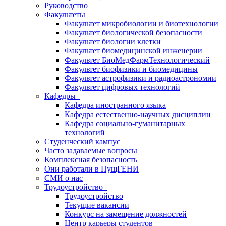
Руководство
Факультеты
Факультет микробиологии и биотехнологии
Факультет биологической безопасности
Факультет биологии клетки
Факультет биомедицинской инженерии
Факультет БиоМедФармТехнологический
Факультет биофизики и биомедицины
Факультет астрофизики и радиоастрономии
Факультет цифровых технологий
Кафедры
Кафедра иностранного языка
Кафедра естественно-научных дисциплин
Кафедра социально-гуманитарных
технологий
Студенческий кампус
Часто задаваемые вопросы
Комплексная безопасность
Они работали в ПущГЕНИ
СМИ о нас
Трудоустройство
Трудоустройство
Текущие вакансии
Конкурс на замещение должностей
Центр карьеры студентов