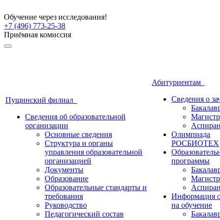
Обучение через исследования!
+7 (496) 773-25-38
Приёмная комиссия
Абитуриентам
Сведения о з
Пущинский филиал
Бакалав
Сведения об образовательной
Магистр
организации
Аспиран
Основные сведения
Олимпиада
Структура и органы
РОСБИОТЕХ
управления образовательной
Образователь
организацией
программы
Документы
Бакалав
Образование
Магистр
Образовательные стандарты и
Аспиран
требования
Информация о
Руководство
на обучение
Педагогический состав
Бакалав