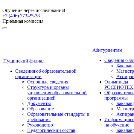
Обучение через исследования!
+7 (496) 773-25-38
Приёмная комиссия
Абитуриентам
Сведения о з
Пущинский филиал
Бакалав
Сведения об образовательной
Магистр
организации
Аспиран
Основные сведения
Олимпиада
Структура и органы
РОСБИОТЕХ
управления образовательной
Образователь
организацией
программы
Документы
Бакалав
Образование
Магистр
Образовательные стандарты и
Аспиран
требования
Информация о
Руководство
на обучение
Педагогический состав
Бакалав