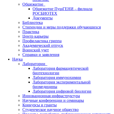
Общежитие
Общежитие ПущГЕНИ – филиала
РОСБИОТЕХ
Документы
Библиотека
Стипендии и меры поддержки обучающихся
Практика
Центр карьеры
Профилактика гриппа
Академический отпуск
Воинский учет
Справки и заявления
Наука
Лаборатории
Лаборатория фармацевтической
биотехнологии
Лаборатория иммунохимии
Лаборатория экспериментальной
биомедицины
Лаборатория цифровой биологии
Инновационная инфраструктура
Научные конференции и семинары
Конкурсы и гранты
Студенческое научное общество