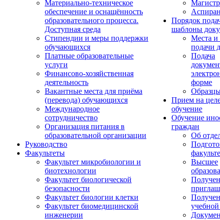
Материально-техническое
Магистр
обеспечение и оснащённость
Аспиран
образовательного процесса.
Порядок пода
Доступная среда
шаблоны доку
Стипендии и меры поддержки
Места и
обучающихся
подачи 
Платные образовательные
Подача
услуги
докумен
Финансово-хозяйственная
электро
деятельность
форме
Вакантные места для приёма
Образцы
(перевода) обучающихся
Прием на цел
Международное
обучение
сотрудничество
Обучение ино
Организация питания в
граждан
образовательной организации
Об отде
Руководство
Подгото
Факультеты
факульт
Факультет микробиологии и
Высшее
биотехнологии
образов
Факультет биологической
Получе
безопасности
приглаш
Факультет биологии клетки
Получе
Факультет биомедицинской
учебной
инженерии
Докуме