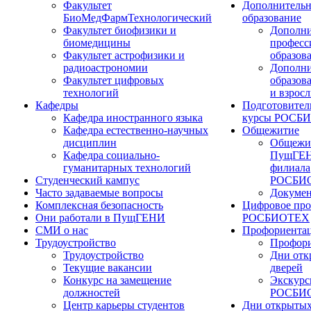
Факультет
Дополнительн
БиоМедФармТехнологический
образование
Факультет биофизики и
Дополни
биомедицины
професс
Факультет астрофизики и
образов
радиоастрономии
Дополни
Факультет цифровых
образов
технологий
и взрос
Кафедры
Подготовител
Кафедра иностранного языка
курсы РОСБ
Кафедра естественно-научных
Общежитие
дисциплин
Общежи
Кафедра социально-
ПущГЕН
гуманитарных технологий
филиала
Студенческий кампус
РОСБИ
Часто задаваемые вопросы
Докуме
Комплексная безопасность
Цифровое про
Они работали в ПущГЕНИ
РОСБИОТЕХ
СМИ о нас
Профориента
Трудоустройство
Профори
Трудоустройство
Дни отк
Текущие вакансии
дверей
Конкурс на замещение
Экскурс
должностей
РОСБИ
Центр карьеры студентов
Дни открытых