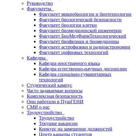
Руководство
Факультеты
Факультет микробиологии и биотехнологии
Факультет биологической безопасности
Факультет биологии клетки
Факультет биомедицинской инженерии
Факультет БиоМедФармТехнологический
Факультет биофизики и биомедицины
Факультет астрофизики и радиоастрономии
Факультет цифровых технологий
Кафедры
Кафедра иностранного языка
Кафедра естественно-научных дисциплин
Кафедра социально-гуманитарных
технологий
Студенческий кампус
Часто задаваемые вопросы
Комплексная безопасность
Они работали в ПущГЕНИ
СМИ о нас
Трудоустройство
Трудоустройство
Текущие вакансии
Конкурс на замещение должностей
Центр карьеры студентов