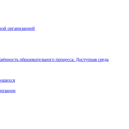
ной организацией
щённость образовательного процесса. Доступная среда
ающихся
анизации