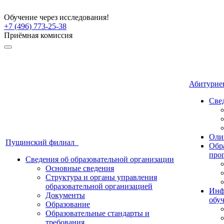
Обучение через исследования!
+7 (496) 773-25-38
Приёмная комиссия
Абитури
Све
Оли
Пущинский филиал
Обр
про
Сведения об образовательной организации
Основные сведения
Структура и органы управления
образовательной организацией
Инф
Документы
обу
Образование
Образовательные стандарты и
требования