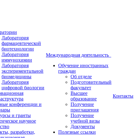
ратории
Лаборатория
фармацевтической
биотехнологии
Лаборатория
Международная деятельность
иммунохимии
Лаборатория
Обучение иностранных
экспериментальной
граждан
биомедицины
Об отделе
Лаборатория
Подготовительный
цифровой биологии
факультет
вационная
Высшее
Контакты
аструктура
образование
ные конференции и
Получение
нары
приглашения
урсы и гранты
Получение
енческое научное
учебной визы
ство
Документы
кты, разработки,
Полезные ссылки
икационная