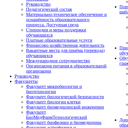
Руководство
Пор
Педагогический состав
шаб
Материально-техническое обеспечение и
оснащённость образовательного
процесса. Доступная среда
Стипендии и меры поддержки
обучающихся
Платные образовательные услуги
Финансово-хозяйственная деятельность
При
Вакантные места для приёма (перевода)
обу
обучающихся
Обу
Международное сотрудничество
гра
Организация питания в образовательной
организации
Руководство
Факультеты
Факультет микробиологии и
биотехнологии
Факультет биологической безопасности
Факультет биологии клетки
Факультет биомедицинской инженерии
Факультет
БиоМедФармТехнологический
Доп
Факультет биофизики и биомедицины
обр
Факультет астрофизики и