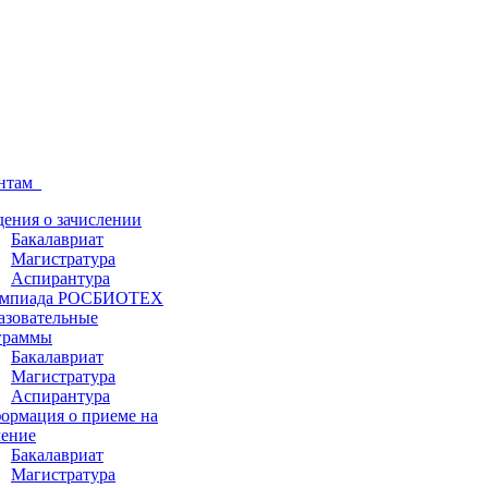
ентам
дения о зачислении
Бакалавриат
Магистратура
Аспирантура
мпиада РОСБИОТЕХ
азовательные
граммы
Бакалавриат
Магистратура
Аспирантура
ормация о приеме на
чение
Бакалавриат
Магистратура