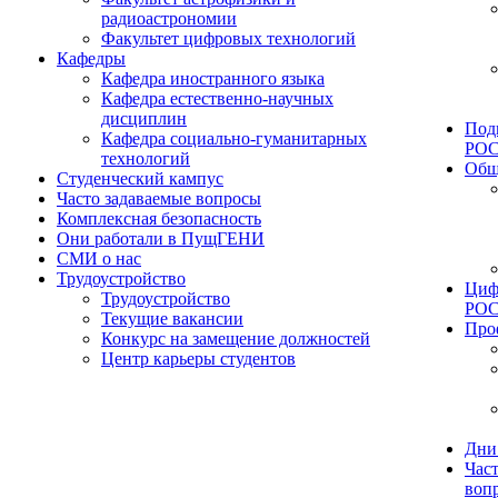
радиоастрономии
Факультет цифровых технологий
Кафедры
Кафедра иностранного языка
Кафедра естественно-научных
дисциплин
Под
Кафедра социально-гуманитарных
РО
технологий
Общ
Студенческий кампус
Часто задаваемые вопросы
Комплексная безопасность
Они работали в ПущГЕНИ
СМИ о нас
Трудоустройство
Циф
Трудоустройство
РО
Текущие вакансии
Про
Конкурс на замещение должностей
Центр карьеры студентов
Дни
Час
воп