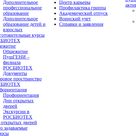
Дополнительное
Центр карьеры
акти
профессиональное
Профилактика гриппа
образование
Академический отпуск
Дополнительное
Воинский учет
образование детей и
Справки и заявления
взрослых
готовительные курсы
СБИОТЕХ
ежитие
Общежитие
ПущГЕНИ –
филиала
РОСБИОТЕХ
Документы
ровое пространство
СБИОТЕХ
фориентация
Профориентация
Дни открытых
дверей
Экскурсии в
РОСБИОТЕХ
 открытых дверей
то задаваемые
росы