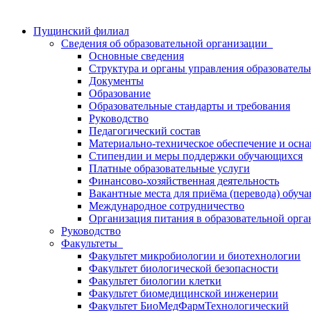
Пущинский филиал
Сведения об образовательной организации
Основные сведения
Структура и органы управления образователь
Документы
Образование
Образовательные стандарты и требования
Руководство
Педагогический состав
Материально-техническое обеспечение и осна
Стипендии и меры поддержки обучающихся
Платные образовательные услуги
Финансово-хозяйственная деятельность
Вакантные места для приёма (перевода) обуч
Международное сотрудничество
Организация питания в образовательной орг
Руководство
Факультеты
Факультет микробиологии и биотехнологии
Факультет биологической безопасности
Факультет биологии клетки
Факультет биомедицинской инженерии
Факультет БиоМедФармТехнологический