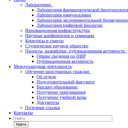
Лаборатории
Лаборатория фармацевтической биотехнолог
Лаборатория иммунохимии
Лаборатория экспериментальной биомедици
Лаборатория цифровой биологии
Инновационная инфраструктура
Научные конференции и семинары
Конкурсы и гранты
Студенческое научное общество
Проекты, разработки, публикационная активность
Общие сведения по НИР
Публикационная активность
Международная деятельность
Обучение иностранных граждан
Об отделе
Подготовительный факультет
Высшее образование
Получение приглашения
Получение учебной визы
Документы
Полезные ссылки
Контакты
Найти