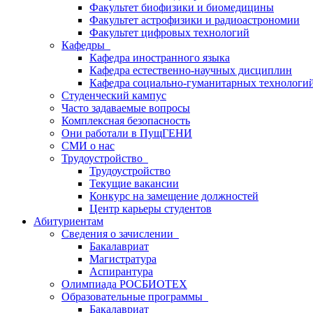
Факультет биофизики и биомедицины
Факультет астрофизики и радиоастрономии
Факультет цифровых технологий
Кафедры
Кафедра иностранного языка
Кафедра естественно-научных дисциплин
Кафедра социально-гуманитарных технологи
Студенческий кампус
Часто задаваемые вопросы
Комплексная безопасность
Они работали в ПущГЕНИ
СМИ о нас
Трудоустройство
Трудоустройство
Текущие вакансии
Конкурс на замещение должностей
Центр карьеры студентов
Абитуриентам
Сведения о зачислении
Бакалавриат
Магистратура
Аспирантура
Олимпиада РОСБИОТЕХ
Образовательные программы
Бакалавриат