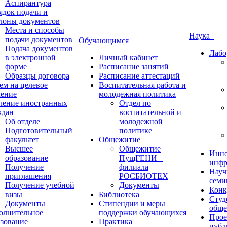
Аспирантура
ядок подачи и
лоны документов
Места и способы
Наука
подачи документов
Обучающимся
Подача документов
Лабо
в электронной
Личный кабинет
форме
Расписание занятий
Образцы договора
Расписание аттестаций
ем на целевое
Воспитательная работа и
чение
молодежная политика
чение иностранных
Отдел по
ждан
воспитательной и
Об отделе
молодежной
Подготовительный
политике
факультет
Общежитие
Высшее
Общежитие
Инно
образование
ПущГЕНИ –
инфр
Получение
филиала
Науч
приглашения
РОСБИОТЕХ
семи
Получение учебной
Документы
Конк
визы
Библиотека
Студ
Документы
Стипендии и меры
обще
олнительное
поддержки обучающихся
Прое
азование
Практика
публ